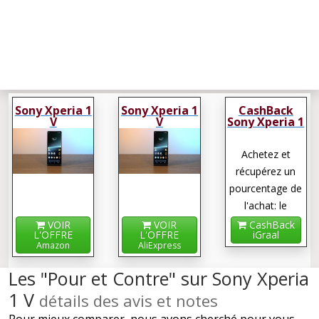
Sony Xperia 1
Sony Xperia 1
CashBack
V
V
Sony Xperia 1
V
Achetez et
récupérez un
pourcentage de
l'achat: le
cashback !
VOIR
VOIR
CashBack
L'OFFRE
L'OFFRE
iGraal
Amazon
AliExpress
Les "Pour et Contre" sur Sony Xperia
1 V
détails des avis et notes