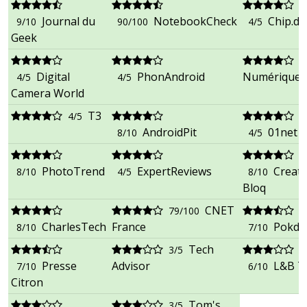
Journal du
NotebookCheck
Chip.de
9/10
90/100
4/5
Geek
4
Digital
PhonAndroid
Numériques
4/5
4/5
Camera World
T3
4/5
AndroidPit
01net
8/10
4/5
PhotoTrend
ExpertReviews
Creati
8/10
4/5
8/10
Bloq
CNET
79/100
CharlesTech
France
Pokde
8/10
7/10
Tech
3/5
Presse
Advisor
L&B T
7/10
6/10
Citron
Tom's
3/5