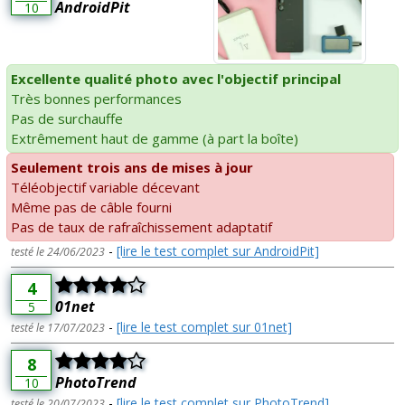
AndroidPit
10
Excellente qualité photo avec l'objectif principal
Très bonnes performances
Pas de surchauffe
Extrêmement haut de gamme (à part la boîte)
Seulement trois ans de mises à jour
Téléobjectif variable décevant
Même pas de câble fourni
Pas de taux de rafraîchissement adaptatif
-
[lire le test complet sur AndroidPit]
testé le 24/06/2023
4
01net
5
-
[lire le test complet sur 01net]
testé le 17/07/2023
8
PhotoTrend
10
-
[lire le test complet sur PhotoTrend]
testé le 20/07/2023