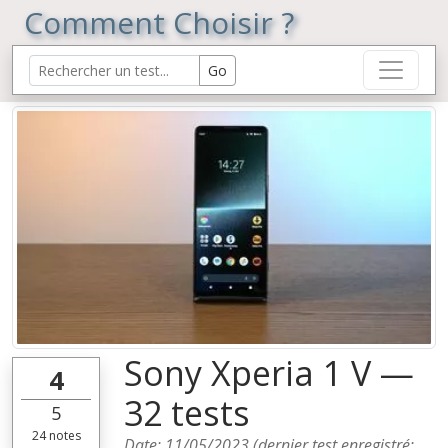
Comment Choisir ?
Sony Xperia 1 V —
4
32 tests
5
24
notes
Date:
11/05/2023
(dernier test enregistré: