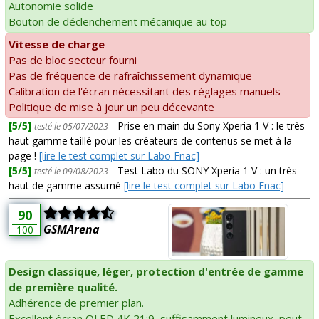
Autonomie solide
Bouton de déclenchement mécanique au top
Vitesse de charge
Pas de bloc secteur fourni
Pas de fréquence de rafraîchissement dynamique
Calibration de l'écran nécessitant des réglages manuels
Politique de mise à jour un peu décevante
[5/5]
- Prise en main du Sony Xperia 1 V : le très
testé le 05/07/2023
haut gamme taillé pour les créateurs de contenus se met à la
page !
[lire le test complet sur Labo Fnac]
[5/5]
- Test Labo du SONY Xperia 1 V : un très
testé le 09/08/2023
haut de gamme assumé
[lire le test complet sur Labo Fnac]
90
GSMArena
100
Design classique, léger, protection d'entrée de gamme
de première qualité.
Adhérence de premier plan.
Excellent écran OLED 4K 21:9, suffisamment lumineux, peut