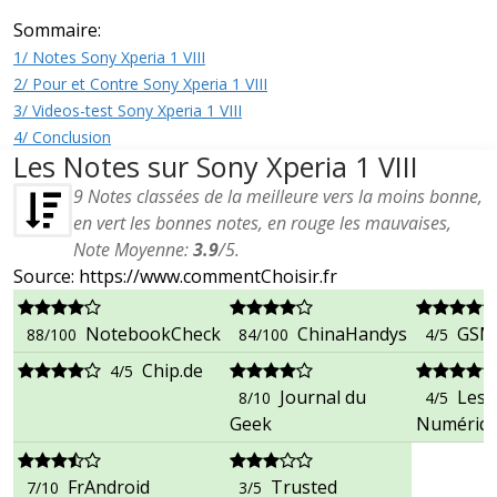
Sommaire:
1/ Notes Sony Xperia 1 VIII
2/ Pour et Contre Sony Xperia 1 VIII
3/ Videos-test Sony Xperia 1 VIII
4/ Conclusion
Les Notes sur Sony Xperia 1 VIII
9
Notes classées de la meilleure vers la moins bonne,
en vert les bonnes notes, en rouge les mauvaises,
Note Moyenne:
3.9
/
5
.
Source: https://www.commentChoisir.fr
NotebookCheck
ChinaHandys
GSM
88/100
84/100
4/5
Chip.de
4/5
Journal du
Les
8/10
4/5
Geek
Numériq
FrAndroid
Trusted
7/10
3/5