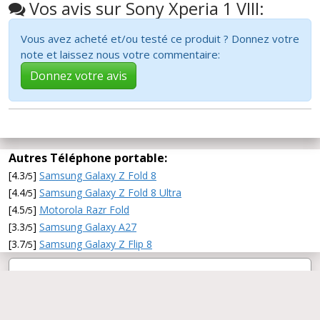
Vos avis sur Sony Xperia 1 VIII:
Vous avez acheté et/ou testé ce produit ? Donnez votre
note et laissez nous votre commentaire:
Donnez votre avis
Autres Téléphone portable:
[4.3
]
Samsung Galaxy Z Fold 8
/5
[4.4
]
Samsung Galaxy Z Fold 8 Ultra
/5
[4.5
]
Motorola Razr Fold
/5
[3.3
]
Samsung Galaxy A27
/5
[3.7
]
Samsung Galaxy Z Flip 8
/5
2011-2026 CommentChoisir.fr -
A propos de
CommentChoisir
-
Rechercher un test
-
Twitter
-