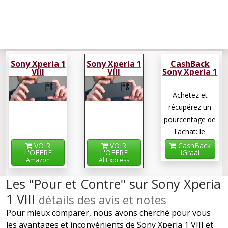
Sony Xperia 1
Sony Xperia 1
CashBack
VIII
VIII
Sony Xperia 1
VIII
Achetez et
récupérez un
pourcentage de
l'achat: le
cashback !
VOIR
VOIR
CashBack
L'OFFRE
L'OFFRE
iGraal
Amazon
AliExpress
Les "Pour et Contre" sur Sony Xperia
1 VIII
détails des avis et notes
Pour mieux comparer, nous avons cherché pour vous
les avantages et inconvénients de Sony Xperia 1 VIII et