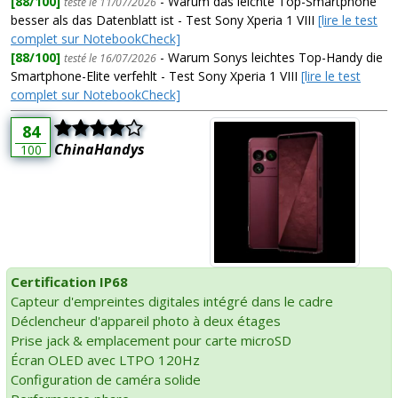
[88/100]
- Warum das leichte Top-Smartphone
testé le 11/07/2026
besser als das Datenblatt ist - Test Sony Xperia 1 VIII
[lire le test
complet sur NotebookCheck]
[88/100]
- Warum Sonys leichtes Top-Handy die
testé le 16/07/2026
Smartphone-Elite verfehlt - Test Sony Xperia 1 VIII
[lire le test
complet sur NotebookCheck]
84
ChinaHandys
100
Certification IP68
Capteur d'empreintes digitales intégré dans le cadre
Déclencheur d'appareil photo à deux étages
Prise jack & emplacement pour carte microSD
Écran OLED avec LTPO 120Hz
Configuration de caméra solide