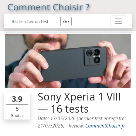
Comment Choisir ?
Sony Xperia 1 VIII
3.9
— 16 tests
5
9
notes
Date:
13/05/2026
(dernier test enregistré:
21/07/2026
) -
Review
:
CommentChoisir.fr