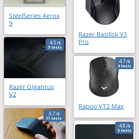
SteelSeries Aerox
9
Razer Basilisk V3
Pro
4.3
/5
5 tests
4.7
/5
4 tests
Razer Gigantus
V2
Rapoo VT2 Max
3.7
/5
11 tests
4.8
/5
5 tests