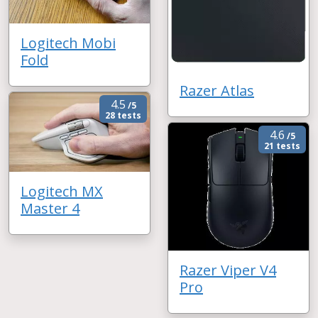
Logitech Mobi
Fold
Razer Atlas
4.5
/5
28 tests
4.6
/5
21 tests
Logitech MX
Master 4
Razer Viper V4
Pro