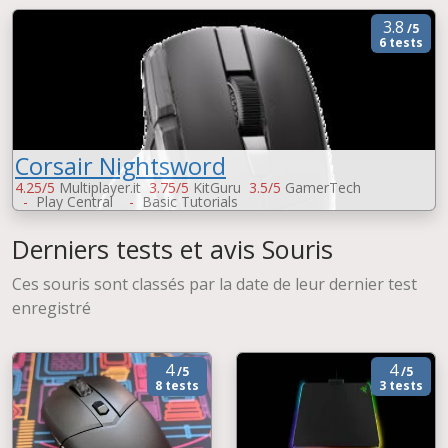
3.8
/5
6 tests
Corsair Nightsword
4.25/5
Multiplayer.it
3.75/5
KitGuru
3.5/5
GamerTech
-
Play Central
-
Basic Tutorials
Derniers tests et avis Souris
Ces souris sont classés par la date de leur dernier test
enregistré
4
4
/5
/5
8 tests
3 tests