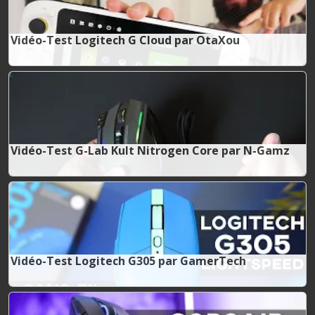
Vidéo-Test Logitech G Cloud par OtaXou
Vidéo-Test G-Lab Kult Nitrogen Core par N-Gamz
Vidéo-Test Logitech G305 par GamerTech