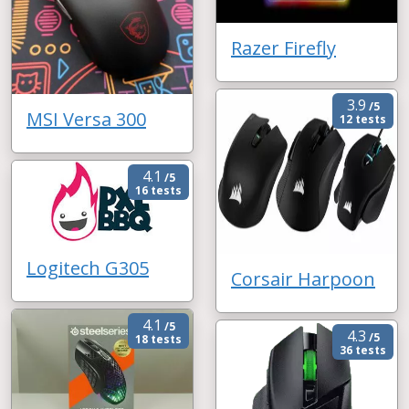
Razer Firefly
3.9
/5
MSI Versa 300
12 tests
4.1
/5
16 tests
Logitech G305
Corsair Harpoon
4.1
/5
4.3
/5
18 tests
36 tests