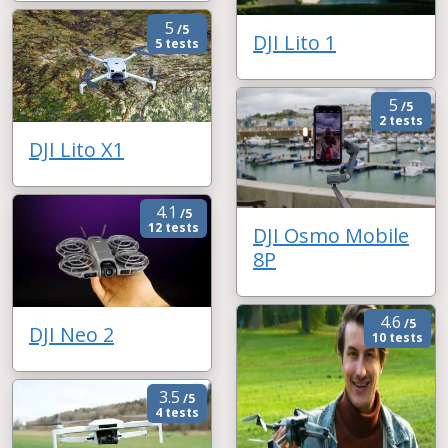
5
/5
DJI Lito 1
5 tests
5
/5
2 tests
DJI Lito X1
4.1
/5
12 tests
DJI Osmo Mobile
8P
4.6
/5
DJI Neo 2
10 tests
3.5
/5
4 tests