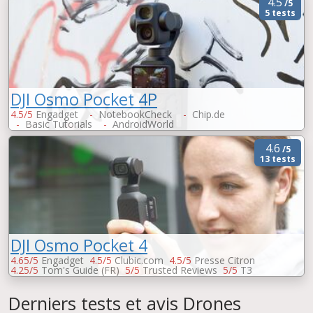
4.5
/5
5 tests
DJI Osmo Pocket 4P
4.5/5
Engadget
-
NotebookCheck
-
Chip.de
-
Basic Tutorials
-
AndroidWorld
4.6
/5
13 tests
DJI Osmo Pocket 4
4.65/5
Engadget
4.5/5
Clubic.com
4.5/5
Presse Citron
4.25/5
Tom's Guide (FR)
5/5
Trusted Reviews
5/5
T3
4.5/5
01net
4.4/5
Chip.de
-
GeekCulture
Derniers tests et avis Drones