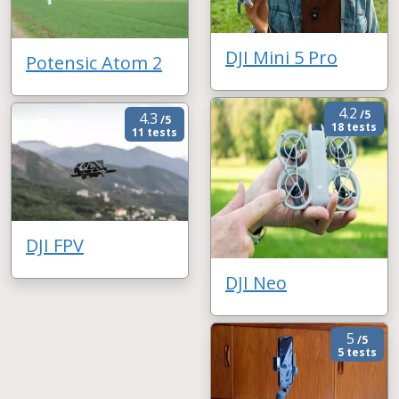
DJI Mini 5 Pro
Potensic Atom 2
4.2
/5
4.3
/5
18 tests
11 tests
DJI FPV
DJI Neo
5
/5
5 tests