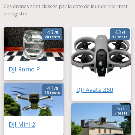
Ces drones sont classés par la date de leur dernier test
enregistré
4.3
4.3
/5
/5
20 tests
12 tests
DJI Romo P
4.1
DJI Avata 360
/5
13 tests
5
/5
3 tests
DJI Mini 2