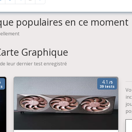
ique populaires en ce moment
uellement
 Carte Graphique
de leur dernier test enregistré
4.1
5
/5
ts
39 tests
Vo
inc
jo
pop