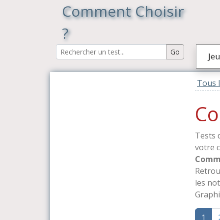
Comment Choisir
?
Jeu
Tous l
Co
Tests 
votre 
Commen
Retrou
les no
Graphi
1