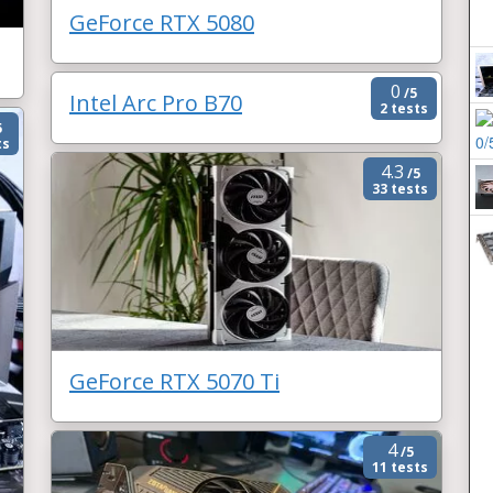
GeForce RTX 5080
0
/5
Intel Arc Pro B70
2 tests
5
ts
4.3
/5
33 tests
GeForce RTX 5070 Ti
4
/5
11 tests