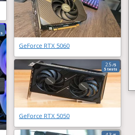
ts
GeForce RTX 5060
2.5
/5
5 tests
GeForce RTX 5050
4.3