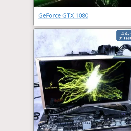
GeForce GTX 1080
4.4
/
31 tes