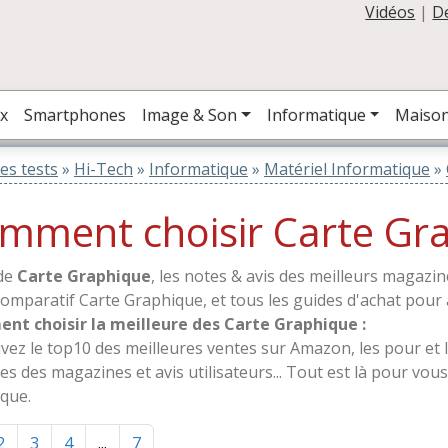
Vidéos
|
D
x
Smartphones
Image & Son
Informatique
Maiso
es tests
»
Hi-Tech
»
Informatique
»
Matériel Informatique
»
mment choisir Carte Gr
de
Carte Graphique
, les notes & avis des meilleurs magazin
comparatif Carte Graphique, et tous les guides d'achat pour 
t choisir la meilleure des Carte Graphique :
vez le top10 des meilleures ventes sur Amazon, les pour et 
tes des magazines et avis utilisateurs... Tout est là pour vou
que.
2
3
4
...
7