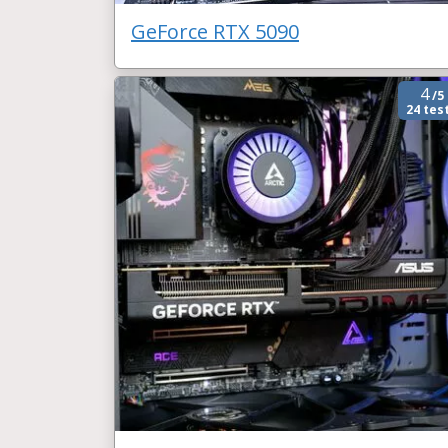
GeForce RTX 5090
4
/5
24 tes