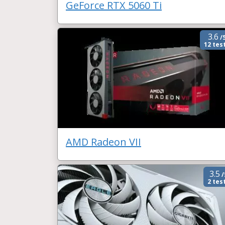
GeForce RTX 5060 Ti
3.6
/
12 tes
AMD Radeon VII
3.5
/
2 tes