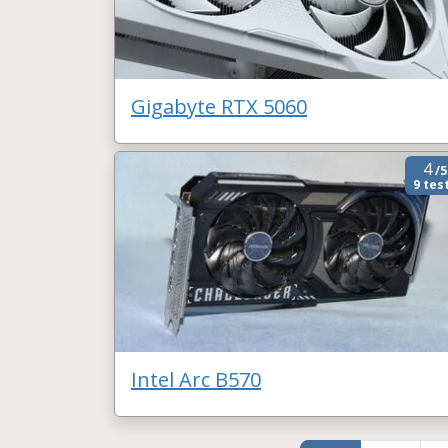
Gigabyte RTX 5060
4
/5
9 tes
Intel Arc B570