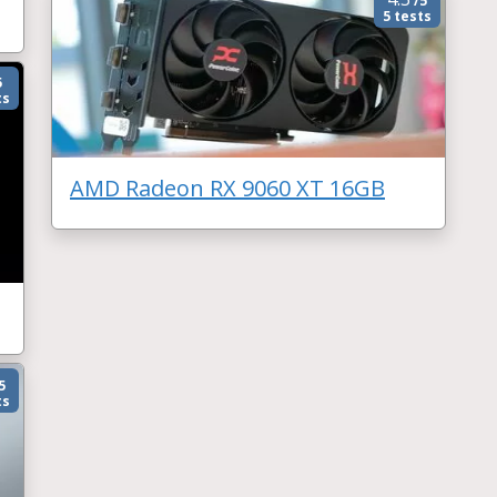
/5
5 tests
5
ts
AMD Radeon RX 9060 XT 16GB
5
ts