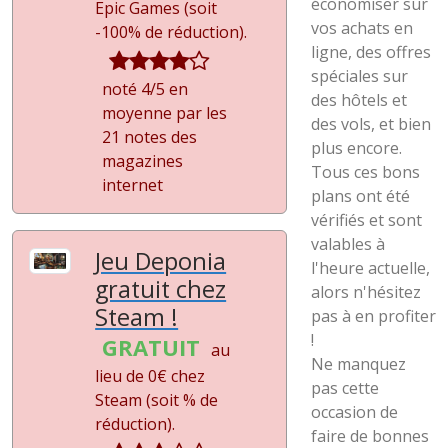
économiser sur
Epic Games (soit
vos achats en
-100%
de réduction).
ligne, des offres
spéciales sur
noté 4/5 en
des hôtels et
moyenne par les
des vols, et bien
21 notes des
plus encore.
magazines
Tous ces bons
internet
plans ont été
vérifiés et sont
valables à
Jeu Deponia
l'heure actuelle,
gratuit chez
alors n'hésitez
Steam !
pas à en profiter
!
GRATUIT
au
Ne manquez
lieu de 0€ chez
pas cette
Steam (soit
%
de
occasion de
réduction).
faire de bonnes