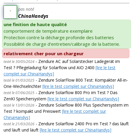
pas noté
-
ChinaHandys
une finition de haute qualité
comportement de température exemplaire
Protection contre la décharge profonde des batteries
Possibilité de charge d'entretien/calibrage de la batterie.
relativement cher pour un chargeur
- Zendure AC auf Solarstecker Ladegerät im
testé le 30/05/2024
Test ? Pflegeladung für Solarflow und AIO 2400
[lire le test
complet sur ChinaHandys]
- Zendure SolarFlow 800 Test: Kompakter All-in-
testé le 01/03/2025
One-Wechselrichter
[lire le test complet sur ChinaHandys]
- Zendure Solarflow 800 Pro im Test ? Das
testé le 07/06/2025
ZenKI Speichersystem
[lire le test complet sur ChinaHandys]
- Zendure Solarflow 800 Plus Speichersystem im
testé le 13/01/2026
Test ? kompakt und Preiswert
[lire le test complet sur
ChinaHandys]
- Zendure Solarflow 2400 Pro im Test ? das läuft
testé le 21/03/2026
und läuft und läuft
[lire le test complet sur ChinaHandys]