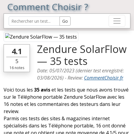
Comment Choisir ?
Zendure SolarFlow
4.1
— 35 tests
5
16
notes
Date:
05/07/2023
(dernier test enregistré:
03/08/2026
) -
Review
:
CommentChoisir.fr
Voici tous les
35 avis
et les tests que nous avons trouvé
sur le Téléphone portable Zendure SolarFlow avec les
16 notes et les commentaires des testeurs dans leur
review.
Parmis ces tests des sites & magazines internet
spécialisés dans les Téléphone portable, 16 ont donné
une note et on obtient une note moyenne de 4.1/5 pour