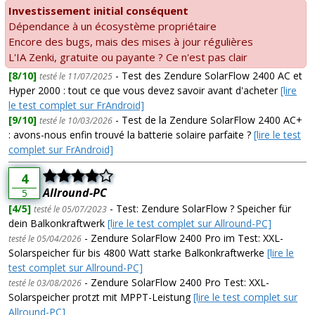
Investissement initial conséquent
Dépendance à un écosystème propriétaire
Encore des bugs, mais des mises à jour régulières
L'IA Zenki, gratuite ou payante ? Ce n'est pas clair
[8/10]
- Test des Zendure SolarFlow 2400 AC et
testé le 11/07/2025
Hyper 2000 : tout ce que vous devez savoir avant d'acheter
[lire
le test complet sur FrAndroid]
[9/10]
- Test de la Zendure SolarFlow 2400 AC+
testé le 10/03/2026
: avons-nous enfin trouvé la batterie solaire parfaite ?
[lire le test
complet sur FrAndroid]
4
Allround-PC
5
[4/5]
- Test: Zendure SolarFlow ? Speicher für
testé le 05/07/2023
dein Balkonkraftwerk
[lire le test complet sur Allround-PC]
- Zendure SolarFlow 2400 Pro im Test: XXL-
testé le 05/04/2026
Solarspeicher für bis 4800 Watt starke Balkonkraftwerke
[lire le
test complet sur Allround-PC]
- Zendure SolarFlow 2400 Pro Test: XXL-
testé le 03/08/2026
Solarspeicher protzt mit MPPT-Leistung
[lire le test complet sur
Allround-PC]