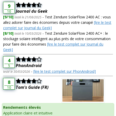
9
Journal du Geek
10
[9/10]
- Test Zendure SolarFlow 2400 AC : vous
testé le 21/08/2025
allez adorer faire des économies depuis votre canapé
[lire le test
complet sur Journal du Geek]
[8/10]
- Test Zendure SolarFlow 2400 AC+ : le
testé le 10/03/2026
stockage solaire intelligent au plus prés de votre consommation
pour faire des économies
[lire le test complet sur Journal du
Geek]
4
PhonAndroid
5
-
[lire le test complet sur PhonAndroid]
testé le 30/03/2026
8
Tom's Guide (FR)
10
Rendements élevés
Application claire et intuitive