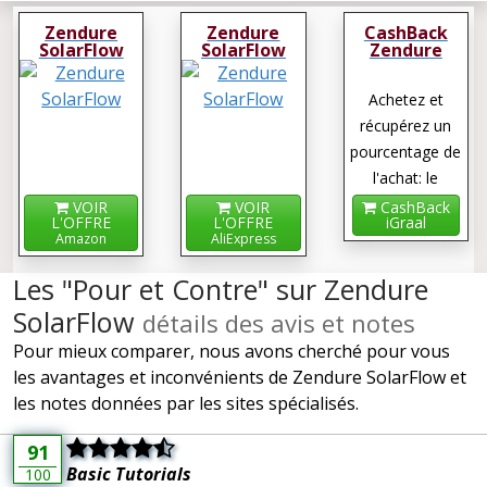
Zendure
Zendure
CashBack
SolarFlow
SolarFlow
Zendure
SolarFlow
Achetez et
récupérez un
pourcentage de
l'achat: le
cashback !
VOIR
VOIR
CashBack
L'OFFRE
L'OFFRE
iGraal
Amazon
AliExpress
Les "Pour et Contre" sur Zendure
SolarFlow
détails des avis et notes
Pour mieux comparer, nous avons cherché pour vous
les avantages et inconvénients de Zendure SolarFlow et
les notes données par les sites spécialisés.
91
Basic Tutorials
100