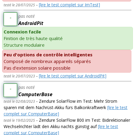
-
[lire le test complet sur ImTest]
testé le 28/07/2025
pas noté
-
AndroidPit
Connexion facile
Finition de très haute qualité
Structure modulaire
Peu d'options de contrôle intelligentes
Composé de nombreux appareils séparés
Pas d'extension solaire possible
-
[lire le test complet sur AndroidPit]
testé le 20/07/2023
pas noté
-
ComputerBase
- Zendure SolarFlow im Test: Mehr Strom
testé le 02/08/2023
sparen mit dem Nachrüst-Akku fürs Balkon­kraftwerk
[lire le test
complet sur ComputerBase]
- Zendure SolarFlow 800 im Test: Bidirektionaler
testé le 19/02/2025
Wechselrichter lädt den Akku nachts günstig auf
[lire le test
complet sur ComputerBase]