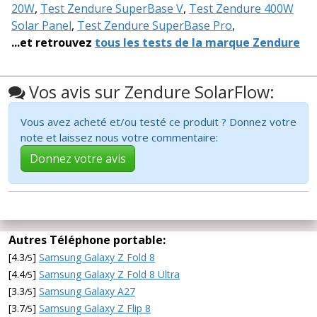
20W
,
Test Zendure SuperBase V
,
Test Zendure 400W
Solar Panel
,
Test Zendure SuperBase Pro
,
...et retrouvez
tous les tests de la marque Zendure
Vos avis sur Zendure SolarFlow:
Vous avez acheté et/ou testé ce produit ? Donnez votre
note et laissez nous votre commentaire:
Donnez votre avis
Autres Téléphone portable:
[4.3
]
Samsung Galaxy Z Fold 8
/5
[4.4
]
Samsung Galaxy Z Fold 8 Ultra
/5
[3.3
]
Samsung Galaxy A27
/5
[3.7
]
Samsung Galaxy Z Flip 8
/5