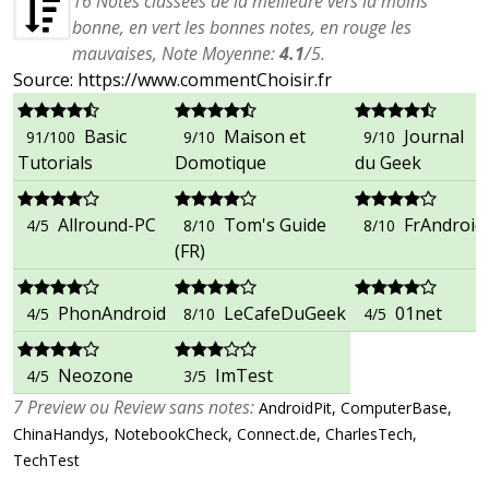
16
Notes classées de la meilleure vers la moins
bonne, en vert les bonnes notes, en rouge les
mauvaises, Note Moyenne:
4.1
/
5
.
Source: https://www.commentChoisir.fr
Basic
Maison et
Journal
91/100
9/10
9/10
Tutorials
Domotique
du Geek
Allround-PC
Tom's Guide
FrAndroid
4/5
8/10
8/10
(FR)
PhonAndroid
LeCafeDuGeek
01net
4/5
8/10
4/5
Neozone
ImTest
4/5
3/5
7 Preview ou Review sans notes:
AndroidPit, ComputerBase,
ChinaHandys, NotebookCheck, Connect.de, CharlesTech,
TechTest