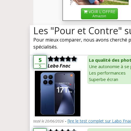
VOIR L'OFFRE
Amazon
Les "Pour et Contre" 
Pour mieux comparer, nous avons cherché pou
spécialisés.
5
La qualité des pho
Labo Fnac
5
Une autonomie à se 
Les performances
Superbe écran
-
[lire le test complet sur Labo Fna
testé le 20/06/2026