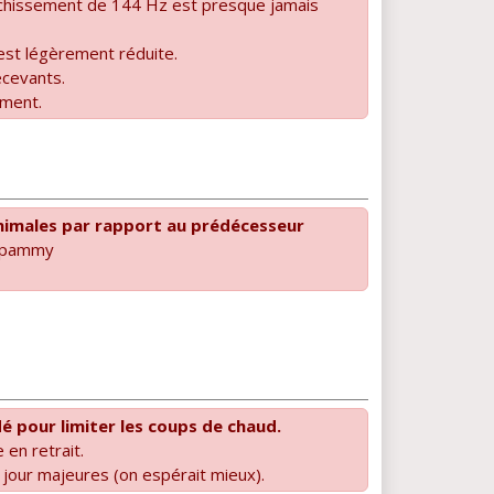
îchissement de 144 Hz est presque jamais
 est légèrement réduite.
écevants.
ement.
inimales par rapport au prédécesseur
 spammy
é pour limiter les coups de chaud.
 en retrait.
 jour majeures (on espérait mieux).