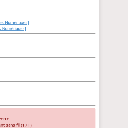
 Les Numériques]
Les Numériques]
verre
t sans fil (17T)