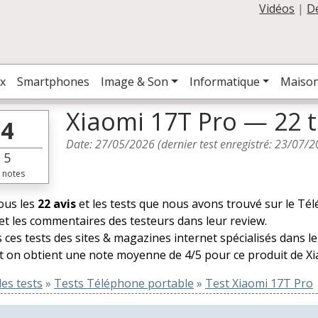
Vidéos
|
D
x
Smartphones
Image & Son
Informatique
Maiso
Xiaomi 17T Pro — 22 t
4
Date:
27/05/2026
(dernier test enregistré:
23/07/2
5
notes
tous les
22 avis
et les tests que nous avons trouvé sur le Té
et les commentaires des testeurs dans leur review.
 ces tests des sites & magazines internet spécialisés dans 
t on obtient une note moyenne de 4/5 pour ce produit de Xi
es tests
»
Tests Téléphone portable
»
Test Xiaomi 17T Pro