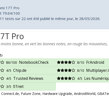
omi 17T Pro
it 79.64/100
1 tests sur 22 ont été publié le même jour, le 28/05/2026.
17T Pro
a moins bonne, en vert les bonnes notes, en rouge les mauvaises,
fr
NotebookCheck
FrAndroid
86/100
8/10
Chip.de
Multiplayer.i
4/5
8/10
Trusted Reviews
Les Numériq
4/5
4/5
01net
3/5
Connect.de, Future Zone, Hardware Upgrade, AndroidWorld, GBAT