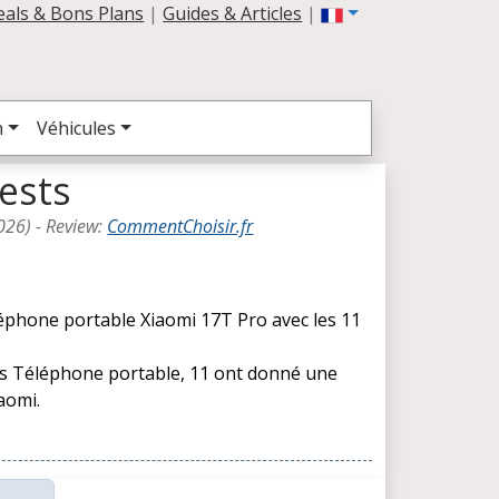
eals & Bons Plans
|
Guides & Articles
|
n
Véhicules
ests
026
) -
Review
:
CommentChoisir.fr
léphone portable Xiaomi 17T Pro avec les 11
les Téléphone portable, 11 ont donné une
aomi.