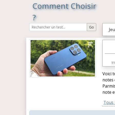
Comment Choisir
?
Jeu
11
Voici 
notes 
Parmis
note e
Tous l