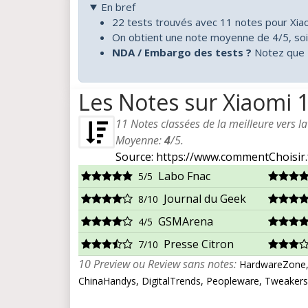
En bref
22 tests trouvés avec 11 notes pour Xia
On obtient une note moyenne de 4/5, so
NDA / Embargo des tests ?
Notez que 1
Les Notes sur Xiaomi 
11
Notes classées de la meilleure vers l
Moyenne:
4
/
5
.
Source: https://www.commentChoisir.
Labo Fnac
5/5
Journal du Geek
8/10
GSMArena
4/5
Presse Citron
7/10
10 Preview ou Review sans notes:
HardwareZone, 
ChinaHandys, DigitalTrends, Peopleware, Tweakers