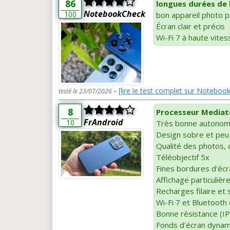
86
longues durées de 
NotebookCheck
100
bon appareil photo p
Écran clair et précis
Wi-Fi 7 à haute vites
-
[lire le test complet sur Noteboo
testé le 23/07/2026
8
Processeur Mediat
FrAndroid
10
Très bonne autonom
Design sobre et peu 
Qualité des photos, 
Téléobjectif 5x
Fines bordures d'écr
Affichage particuliè
Recharges filaire et 
Wi-Fi 7 et Bluetooth
Bonne résistance (IP6
Fonds d'écran dynami