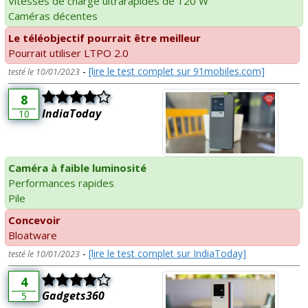
Vitesses de charge ultrarapides de 120 W
Caméras décentes
Le téléobjectif pourrait être meilleur
Pourrait utiliser LTPO 2.0
-
[lire le test complet sur 91mobiles.com]
testé le 10/01/2023
8
IndiaToday
10
Caméra à faible luminosité
Performances rapides
Pile
Concevoir
Bloatware
-
[lire le test complet sur IndiaToday]
testé le 10/01/2023
4
Gadgets360
5