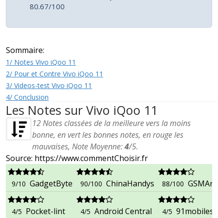
80.67/100
Sommaire:
1/ Notes Vivo iQoo 11
2/ Pour et Contre Vivo iQoo 11
3/ Videos-test Vivo iQoo 11
4/ Conclusion
Les Notes sur Vivo iQoo 11
12
Notes classées de la meilleure vers la moins
bonne, en vert les bonnes notes, en rouge les
mauvaises, Note Moyenne:
4
/
5
.
Source: https://www.commentChoisir.fr
GadgetByte
ChinaHandys
GSMAre
9/10
90/100
88/100
Pocket-lint
Android Central
91mobiles.
4/5
4/5
4/5