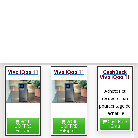
Vivo iQoo 11
Vivo iQoo 11
CashBack
Vivo iQoo 11
Achetez et
récupérez un
pourcentage de
l'achat: le
cashback !
VOIR
VOIR
CashBack
L'OFFRE
L'OFFRE
iGraal
Amazon
AliExpress