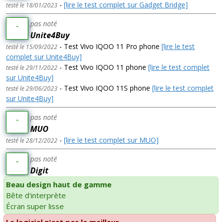
-
[lire le test complet sur Gadget Bridge]
testé le 18/01/2023
pas noté
-
Unite4Buy
- Test Vivo IQOO 11 Pro phone
[lire le test
testé le 15/09/2022
complet sur Unite4Buy]
- Test Vivo IQOO 11 phone
[lire le test complet
testé le 29/11/2022
sur Unite4Buy]
- Test Vivo IQOO 11S phone
[lire le test complet
testé le 29/06/2023
sur Unite4Buy]
pas noté
-
MUO
-
[lire le test complet sur MUO]
testé le 28/12/2022
pas noté
-
Digit
Beau design haut de gamme
Bête d'interprète
Écran super lisse