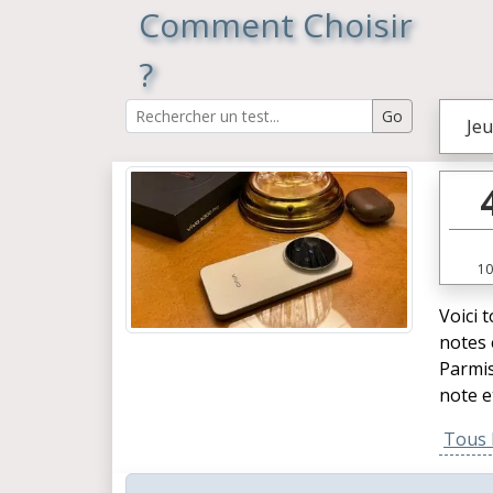
Comment Choisir
?
Jeu
10
Voici 
notes 
Parmis
note e
Tous l