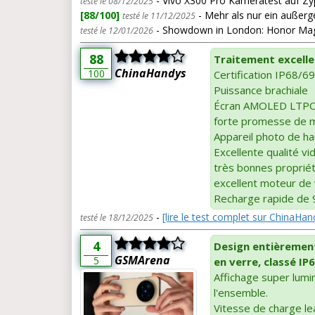
- Vivo X300 Pro Kameratest auf Zype
testé le 08/12/2025
[88/100]
- Mehr als nur ein außer
testé le 11/12/2025
- Showdown in London: Honor Magic
testé le 12/01/2026
88
Traitement excell
ChinaHandys
100
Certification IP68/69
Puissance brachiale
Écran AMOLED LTPO 
forte promesse de m
Appareil photo de ha
Excellente qualité vi
très bonnes proprié
excellent moteur de 
Recharge rapide de 9
-
[lire le test complet sur ChinaHan
testé le 18/12/2025
4
Design entièrement
GSMArena
5
en verre, classé IP
Affichage super lumi
l'ensemble.
Vitesse de charge le