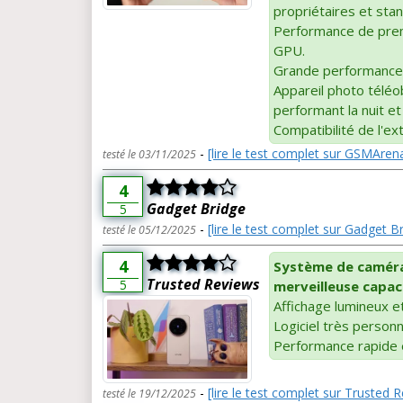
propriétaires et sta
Performance de premi
GPU.
Grande performance d
Appareil photo téléob
performant la nuit et
Compatibilité de l'ex
-
[lire le test complet sur GSMAren
testé le 03/11/2025
4
Gadget Bridge
5
-
[lire le test complet sur Gadget B
testé le 05/12/2025
4
Système de caméra
Trusted Reviews
5
merveilleuse capac
Affichage lumineux e
Logiciel très personn
Performance rapide 
-
[lire le test complet sur Trusted 
testé le 19/12/2025