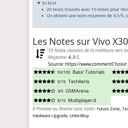
En bref
20 tests trouvés avec 10 notes pour Viv
On obtient une note moyenne de 4.3/5, s
Les Notes sur Vivo X3
10
Notes classées de la meilleure vers l
Moyenne:
4.3
/
5
.
Source: https://www.commentChoisir.
Basic Tutorials
93/100
TechAeris
9/10
GSMArena
4/5
Multiplayer.it
8/10
8 Preview ou Review sans notes:
Future Zone, Tec
Hardware Upgrade, Unite4Buy