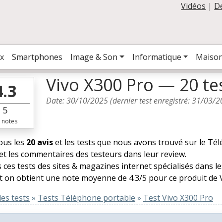
Vidéos
|
D
x
Smartphones
Image & Son
Informatique
Maiso
Vivo X300 Pro — 20 te
4.3
Date:
30/10/2025
(dernier test enregistré:
31/03/2
5
notes
tous les
20 avis
et les tests que nous avons trouvé sur le Té
et les commentaires des testeurs dans leur review.
 ces tests des sites & magazines internet spécialisés dans 
t on obtient une note moyenne de 4.3/5 pour ce produit de V
es tests
»
Tests Téléphone portable
»
Test Vivo X300 Pro