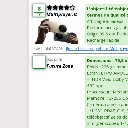
8
L'objectif téléobje
Multiplayer.it
10
termes de qualité 
Affichage lumineux
Performances graph
OriginOS 6 est fluide
Recharge rapide
-
[lire le test complet sur Multiplayer
testé le 16/01/2026
pas noté
-
Dimensions : 75,5 x
Future Zone
Poids : 226 gramme
Écran : LTPO AMOLE
+, HDR Vivid Dolby Vi
452 ppp.
Processeur : Mediat
Mémoire: 12/256 Go
Caméra : caméra prin
1/1,28", PDAF, OIS, 
téléobjectif Zeiss d
mm (périscope), 1/1