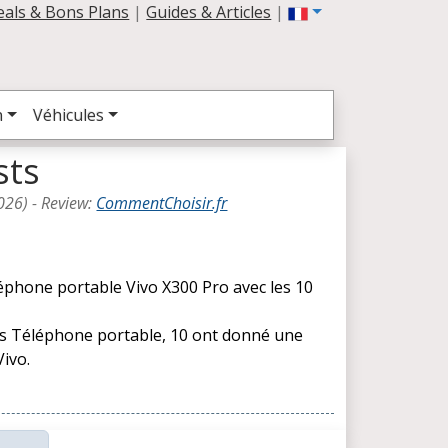
eals & Bons Plans
|
Guides & Articles
|
n
Véhicules
sts
026
) -
Review
:
CommentChoisir.fr
léphone portable Vivo X300 Pro avec les 10
les Téléphone portable, 10 ont donné une
ivo.