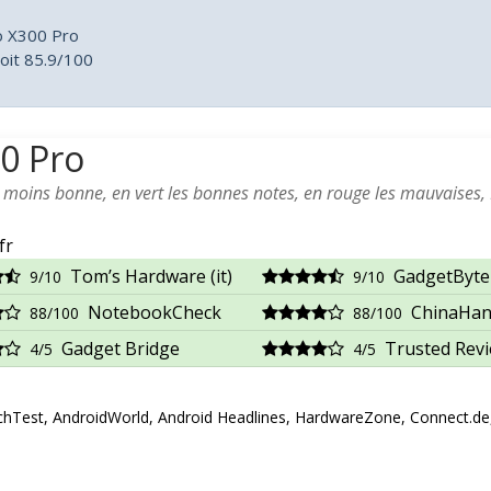
o X300 Pro
oit 85.9/100
00 Pro
a moins bonne, en vert les bonnes notes, en rouge les mauvaises,
fr
Tom’s Hardware (it)
GadgetByte
9/10
9/10
NotebookCheck
ChinaHan
88/100
88/100
Gadget Bridge
Trusted Rev
4/5
4/5
hTest, AndroidWorld, Android Headlines, HardwareZone, Connect.de