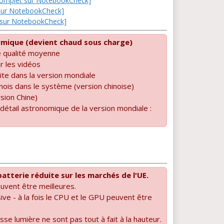
t complet sur NotebookCheck]
t sur NotebookCheck]
et sur NotebookCheck]
rmique (devient chaud sous charge)
e qualité moyenne
r les vidéos
ite dans la version mondiale
nois dans le système (version chinoise)
sion Chine)
 détail astronomique de la version mondiale :
batterie réduite sur les marchés de l'UE.
uvent être meilleures.
ive - à la fois le CPU et le GPU peuvent être
se lumière ne sont pas tout à fait à la hauteur.