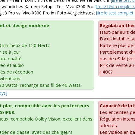
rn - Teil 1: Lohnt sich der Zeiss-Telekonverter wirklich?
[lire le tes
gewöhnliches Kamera-Setup - Test Vivo X300 Pro
[lire le test comple
8 Pro vs. Vivo X300 Pro im Foto-Vergleichstest
[lire le test compl
ent et design moderne
Régulation the
Haut-parleurs d
Focus instable su
lumineux de 120 Hertz
Batterie plus pet
ise à jour
Partiellement chi
ute qualité
pas de eSIM (ver
déo et audio
Prix de vente au
tés de réception
1400?
vibrations
0 watts, recharge sans fil de 40 watts
dys]
 plat, compatible avec les protecteurs
Capacité de la 
68/IP69.
Les enceintes pe
neux, compatible Dolby Vision, excellent dans
Régulation intens
affectés.
ader de classe, avec des chargeurs
Les vidéos en bas