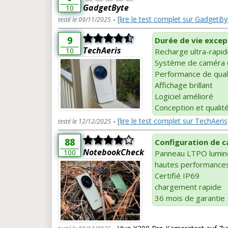
GadgetByte
10
-
[lire le test complet sur GadgetBy
testé le 09/11/2025
9
Durée de vie except
TechAeris
10
Recharge ultra-rapid
Système de caméra 
Performance de qual
Affichage brillant
Logiciel amélioré
Conception et qualit
-
[lire le test complet sur TechAeris
testé le 12/12/2025
88
Configuration de 
NotebookCheck
100
Panneau LTPO lumine
hautes performance
Certifié IP69
chargement rapide
36 mois de garantie