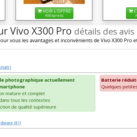
VOIR L'OFFRE
C
AliExpress
ur Vivo X300 Pro
détails des avis
r vous les avantages et inconvénients de Vivo X300 Pro et l
rials]
ble photographique actuellement
Batterie réduit
 smartphone
Quelques petites
ion mature et complet
dans tous les contextes
ction de qualité supérieure
dware (it)]