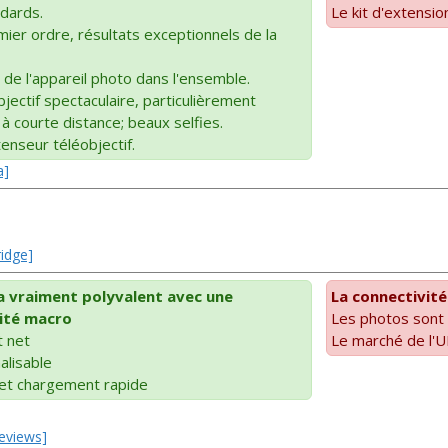
ndards.
Le kit d'extensio
er ordre, résultats exceptionnels de la
e l'appareil photo dans l'ensemble.
jectif spectaculaire, particulièrement
 à courte distance; beaux selfies.
tenseur téléobjectif.
a]
ridge]
 vraiment polyvalent avec une
La connectivité
ité macro
Les photos sont 
t net
Le marché de l'UE
alisable
et chargement rapide
Reviews]