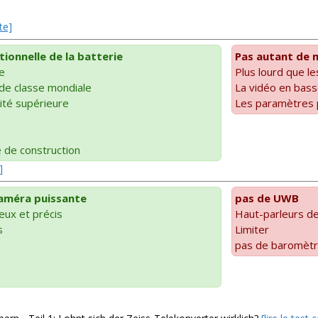
te]
ionnelle de la batterie
Pas autant de m
e
Plus lourd que l
de classe mondiale
La vidéo en bass
ité supérieure
Les paramètres p
é de construction
]
caméra puissante
pas de UWB
ux et précis
Haut-parleurs d
s
Limiter
pas de baromèt