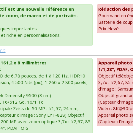
ctif est une nouvelle référence en
Réduction des 
de zoom, de macro et de portraits.
Gourmand en éner
Batterie de coupe
iques importantes
Prix élevé
 et riche en personnalisations.
.it]
 161,2 x 8 millimètres
Appareil photo 
s
1/1,28", PDAF, 
D de 6,78 pouces, de 1 à 120 Hz, HDR10
Objectif téléobj
sion, 4 500 Nits (pic), 1 260 x 2 800 pixels,
3,7x : f/2,67, 85
d'image : Samsu
ek Dimensity 9500 (3 nm)
Objectif grand a
, 16/512 Go, 16/1 To
(Capteur d'imag
cipale Zeiss de 50 MP : f/1,57, 24 mm,
Vidéo : 8K@30f
(capteur d'image : Sony LYT-828) Objectif
Appareil photo s
e 200 MP avec zoom optique 3,7x : f/2,67, 85
(Capteur d'imag
,4", PDAF, OIS