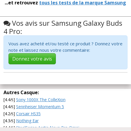
...et retrouvez
tous les tests de la marque Samsung
Vos avis sur Samsung Galaxy Buds
4 Pro:
Vous avez acheté et/ou testé ce produit ? Donnez votre
note et laissez nous votre commentaire:
Donnez votre avis
Autres Casque:
[4.4
]
Sony 1000X The ColleXion
/5
[4.4
]
Sennheiser Momentum 5
/5
[4.2
]
Corsair HS35
/5
[4.3
]
Nothing Ear
/5
[4.4
]
SteelSeries Arctis Nova Pro Omni
/5