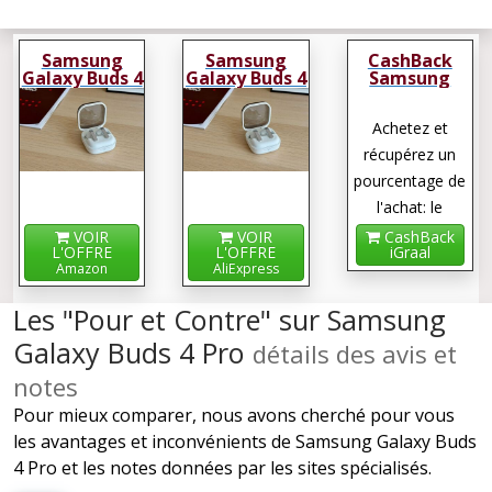
Samsung
Samsung
CashBack
Galaxy Buds 4
Galaxy Buds 4
Samsung
Pro
Pro
Galaxy Buds 4
Pro
Achetez et
récupérez un
pourcentage de
l'achat: le
cashback !
VOIR
VOIR
CashBack
L'OFFRE
L'OFFRE
iGraal
Amazon
AliExpress
Les "Pour et Contre" sur Samsung
Galaxy Buds 4 Pro
détails des avis et
notes
Pour mieux comparer, nous avons cherché pour vous
les avantages et inconvénients de Samsung Galaxy Buds
4 Pro et les notes données par les sites spécialisés.