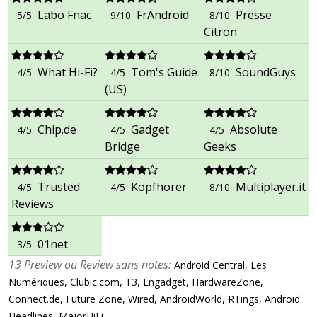
Labo Fnac
FrAndroid
Presse
5/5
9/10
8/10
Citron
What Hi-Fi?
Tom's Guide
SoundGuys
4/5
4/5
8/10
(US)
Chip.de
Gadget
Absolute
4/5
4/5
4/5
Bridge
Geeks
Trusted
Kopfhörer
Multiplayer.it
4/5
4/5
8/10
Reviews
01net
3/5
13 Preview ou Review sans notes:
Android Central, Les
Numériques, Clubic.com, T3, Engadget, HardwareZone,
Connect.de, Future Zone, Wired, AndroidWorld, RTings, Android
Headlines, MajorHiFi