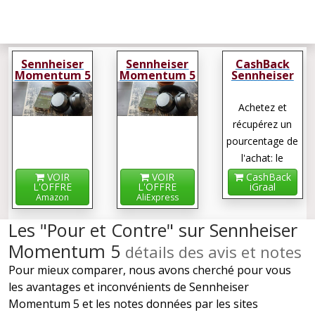
Sennheiser
Sennheiser
CashBack
Momentum 5
Momentum 5
Sennheiser
Momentum 5
Achetez et
récupérez un
pourcentage de
l'achat: le
cashback !
VOIR
VOIR
CashBack
L'OFFRE
L'OFFRE
iGraal
Amazon
AliExpress
Les "Pour et Contre" sur Sennheiser
Momentum 5
détails des avis et notes
Pour mieux comparer, nous avons cherché pour vous
les avantages et inconvénients de Sennheiser
Momentum 5 et les notes données par les sites