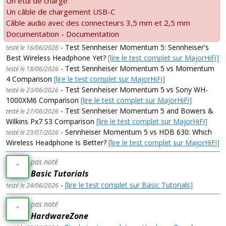
Un étui de charge
Un câble de chargement USB-C
Câble audio avec des connecteurs 3,5 mm et 2,5 mm
Documentation - Documentation
- Test Sennheiser Momentum 5: Sennheiser's
testé le 16/06/2026
Best Wireless Headphone Yet?
[lire le test complet sur MajorHiFi]
- Test Sennheiser Momentum 5 vs Momentum
testé le 18/06/2026
4 Comparison
[lire le test complet sur MajorHiFi]
- Test Sennheiser Momentum 5 vs Sony WH-
testé le 23/06/2026
1000XM6 Comparison
[lire le test complet sur MajorHiFi]
- Test Sennheiser Momentum 5 and Bowers &
testé le 27/06/2026
Wilkins Px7 S3 Comparison
[lire le test complet sur MajorHiFi]
- Sennheiser Momentum 5 vs HDB 630: Which
testé le 23/07/2026
Wireless Headphone Is Better?
[lire le test complet sur MajorHiFi]
pas noté
-
Basic Tutorials
-
[lire le test complet sur Basic Tutorials]
testé le 24/06/2026
pas noté
-
HardwareZone