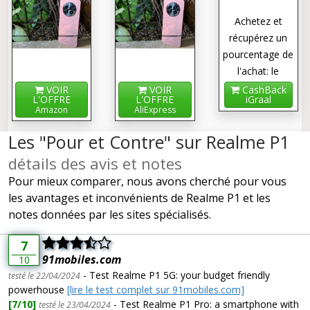
Achetez et
récupérez un
pourcentage de
l'achat: le
cashback !
VOIR
VOIR
CashBack
L'OFFRE
L'OFFRE
iGraal
Amazon
AliExpress
Les "Pour et Contre" sur Realme P1
détails des avis et notes
Pour mieux comparer, nous avons cherché pour vous
les avantages et inconvénients de Realme P1 et les
notes données par les sites spécialisés.
7
91mobiles.com
10
- Test Realme P1 5G: your budget friendly
testé le 22/04/2024
powerhouse
[lire le test complet sur 91mobiles.com]
[7/10]
- Test Realme P1 Pro: a smartphone with
testé le 23/04/2024