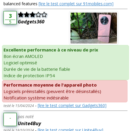
balanced features
[lire le test complet sur 91mobiles.com]
3
Gadgets360
5
Excellente performance à ce niveau de prix
Bon écran AMOLED
Logiciel optimisé
Durée de vie de la batterie fiable
Indice de protection IP54
Performance moyenne de l'appareil photo
Logiciels préinstallés (peuvent être désinstallés)
Notification système indésirable
-
[lire le test complet sur Gadgets360]
testé le 15/04/2024
pas noté
-
Unite4Buy
-
[lire le test complet sur Unite4Buy]
testé le 18/10/2024