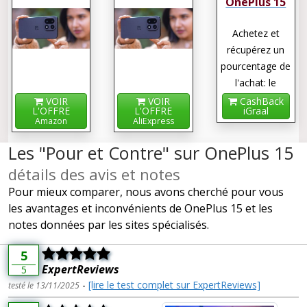
OnePlus 15
Achetez et
récupérez un
pourcentage de
l'achat: le
cashback !
VOIR
VOIR
CashBack
L'OFFRE
L'OFFRE
iGraal
Amazon
AliExpress
Les "Pour et Contre" sur OnePlus 15
détails des avis et notes
Pour mieux comparer, nous avons cherché pour vous
les avantages et inconvénients de OnePlus 15 et les
notes données par les sites spécialisés.
5
ExpertReviews
5
-
[lire le test complet sur ExpertReviews]
testé le 13/11/2025