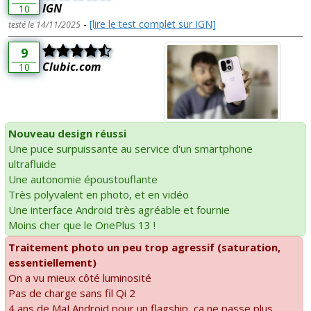
IGN
10
-
[lire le test complet sur IGN]
testé le 14/11/2025
9
Clubic.com
10
Nouveau design réussi
Une puce surpuissante au service d'un smartphone
ultrafluide
Une autonomie époustouflante
Très polyvalent en photo, et en vidéo
Une interface Android très agréable et fournie
Moins cher que le OnePlus 13 !
Traitement photo un peu trop agressif (saturation,
essentiellement)
On a vu mieux côté luminosité
Pas de charge sans fil Qi 2
4 ans de MaJ Android pour un flagship, ça ne passe plus