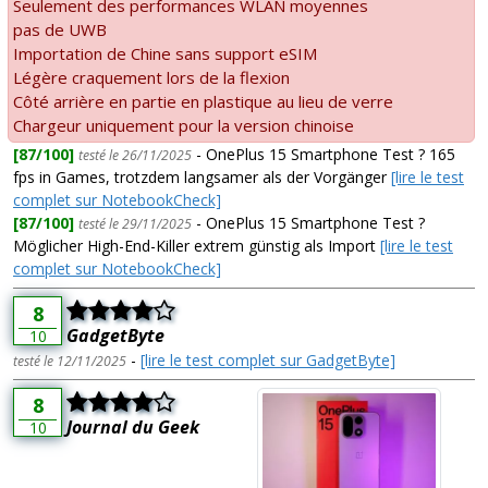
Seulement des performances WLAN moyennes
pas de UWB
Importation de Chine sans support eSIM
Légère craquement lors de la flexion
Côté arrière en partie en plastique au lieu de verre
Chargeur uniquement pour la version chinoise
[87/100]
- OnePlus 15 Smartphone Test ? 165
testé le 26/11/2025
fps in Games, trotzdem langsamer als der Vorgänger
[lire le test
complet sur NotebookCheck]
[87/100]
- OnePlus 15 Smartphone Test ?
testé le 29/11/2025
Möglicher High-End-Killer extrem günstig als Import
[lire le test
complet sur NotebookCheck]
8
GadgetByte
10
-
[lire le test complet sur GadgetByte]
testé le 12/11/2025
8
Journal du Geek
10