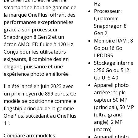
Hz
smartphone haut de gamme de
Processeur :
la marque OnePlus, offrant des
Qualcomm
performances exceptionnelles
Snapdragon 8
grâce à son processeur
Gen 2
Snapdragon 8 Gen 2 et un
Mémoire RAM : 8
écran AMOLED fluide à 120 Hz.
Go ou 16 Go
Conçu pour les utilisateurs
LPDDR5
exigeants, il combine design
Stockage interne
élégant, puissance et une
: 256 Go ou 512
expérience photo améliorée.
Go UFS 4.0
Appareil photo
Il a été lancé en juin 2023 avec
arrière : triple
un prix moyen de 899 euros. Ce
capteur 50 MP
modèle se positionne comme le
(principal), 50 MP
flagship principal de la gamme
(ultra grand-
OnePlus, succédant au OnePlus
angle), 2 MP
11.
(macro)
Comparé aux modèles
Appareil photo