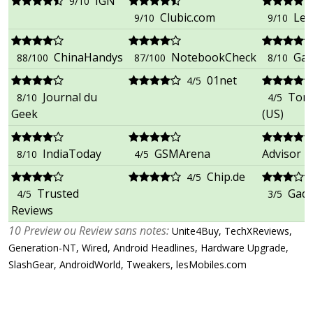
IGN
9/10
Clubic.com
LeC
9/10
9/10
ChinaHandys
NotebookCheck
Gad
88/100
87/100
8/10
01net
4/5
Journal du
Tom'
8/10
4/5
Geek
(US)
IndiaToday
GSMArena
Advisor
8/10
4/5
Chip.de
4/5
Trusted
Gadg
4/5
3/5
Reviews
10 Preview ou Review sans notes:
Unite4Buy, TechXReviews,
Generation-NT, Wired, Android Headlines, Hardware Upgrade,
SlashGear, AndroidWorld, Tweakers, lesMobiles.com