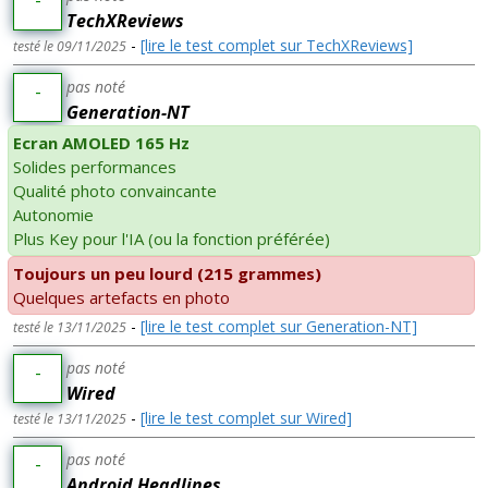
TechXReviews
-
[lire le test complet sur TechXReviews]
testé le 09/11/2025
pas noté
-
Generation-NT
Ecran AMOLED 165 Hz
Solides performances
Qualité photo convaincante
Autonomie
Plus Key pour l'IA (ou la fonction préférée)
Toujours un peu lourd (215 grammes)
Quelques artefacts en photo
-
[lire le test complet sur Generation-NT]
testé le 13/11/2025
pas noté
-
Wired
-
[lire le test complet sur Wired]
testé le 13/11/2025
pas noté
-
Android Headlines