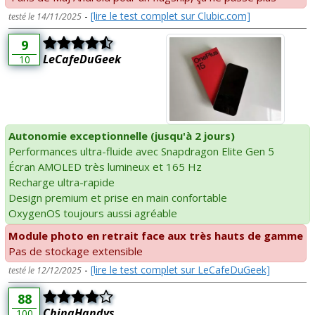
-
[lire le test complet sur Clubic.com]
testé le 14/11/2025
9
LeCafeDuGeek
10
Autonomie exceptionnelle (jusqu'à 2 jours)
Performances ultra-fluide avec Snapdragon Elite Gen 5
Écran AMOLED très lumineux et 165 Hz
Recharge ultra-rapide
Design premium et prise en main confortable
OxygenOS toujours aussi agréable
Module photo en retrait face aux très hauts de gamme
Pas de stockage extensible
-
[lire le test complet sur LeCafeDuGeek]
testé le 12/12/2025
88
ChinaHandys
100