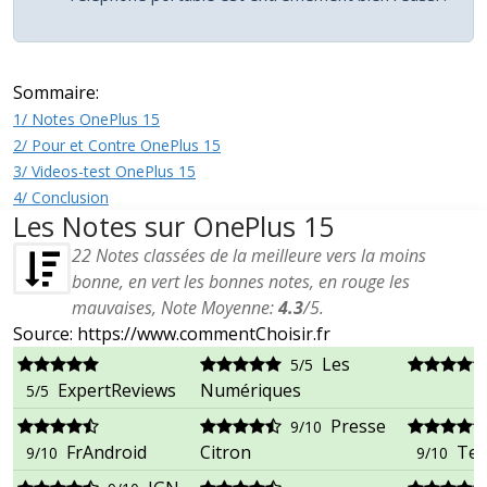
Sommaire:
1/ Notes OnePlus 15
2/ Pour et Contre OnePlus 15
3/ Videos-test OnePlus 15
4/ Conclusion
Les Notes sur OnePlus 15
22
Notes classées de la meilleure vers la moins
bonne, en vert les bonnes notes, en rouge les
mauvaises, Note Moyenne:
4.3
/
5
.
Source: https://www.commentChoisir.fr
Les
5/5
ExpertReviews
Numériques
5/5
Presse
9/10
FrAndroid
Citron
Tec
9/10
9/10