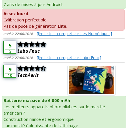
7 ans de mises à jour Android.
Assez lourd.
Calibration perfectible.
Pas de puce de génération Elite.
-
[lire le test complet sur Les Numériques]
testé le 22/06/2026
5
Labo Fnac
5
-
[lire le test complet sur Labo Fnac]
testé le 27/06/2026
9
TechAeris
10
Batterie massive de 6 000 mAh
Les meilleurs appareils photo pliables sur le marché
américain ?
Construction mince et ergonomique
Luminosité éblouissante de l'affichage