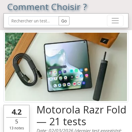
Comment Choisir ?
Motorola Razr Fold
4.2
— 21 tests
5
13
notes
Date:
02/03/2026
(dernier test enregistré: