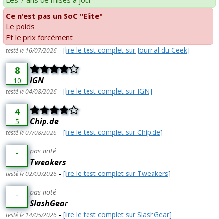
Les 7 ans de mises à jour
Ce n'est pas un SoC "Elite"
Le poids
Et le prix forcément
-
[lire le test complet sur Journal du Geek]
testé le 16/07/2026
8
IGN
10
-
[lire le test complet sur IGN]
testé le 04/08/2026
4
Chip.de
5
-
[lire le test complet sur Chip.de]
testé le 07/08/2026
pas noté
-
Tweakers
-
[lire le test complet sur Tweakers]
testé le 02/03/2026
pas noté
-
SlashGear
-
[lire le test complet sur SlashGear]
testé le 14/05/2026