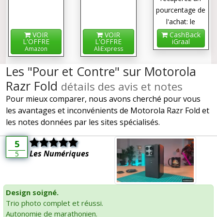
pourcentage de
l'achat: le
cashback !
VOIR
VOIR
CashBack
L'OFFRE
L'OFFRE
iGraal
Amazon
AliExpress
Les "Pour et Contre" sur Motorola
Razr Fold
détails des avis et notes
Pour mieux comparer, nous avons cherché pour vous
les avantages et inconvénients de Motorola Razr Fold et
les notes données par les sites spécialisés.
5
Les Numériques
5
Design soigné.
Trio photo complet et réussi.
Autonomie de marathonien.