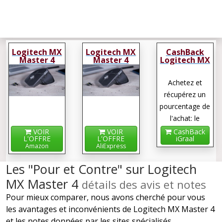
Logitech MX
Logitech MX
CashBack
Master 4
Master 4
Logitech MX
Master 4
Achetez et
récupérez un
pourcentage de
l'achat: le
cashback !
VOIR
VOIR
CashBack
L'OFFRE
L'OFFRE
iGraal
Amazon
AliExpress
Les "Pour et Contre" sur Logitech
MX Master 4
détails des avis et notes
Pour mieux comparer, nous avons cherché pour vous
les avantages et inconvénients de Logitech MX Master 4
et les notes données par les sites spécialisés.