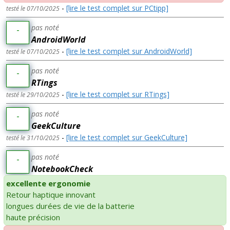
-
[lire le test complet sur PCtipp]
testé le 07/10/2025
pas noté
-
AndroidWorld
-
[lire le test complet sur AndroidWorld]
testé le 07/10/2025
pas noté
-
RTings
-
[lire le test complet sur RTings]
testé le 29/10/2025
pas noté
-
GeekCulture
-
[lire le test complet sur GeekCulture]
testé le 31/10/2025
pas noté
-
NotebookCheck
excellente ergonomie
Retour haptique innovant
longues durées de vie de la batterie
haute précision