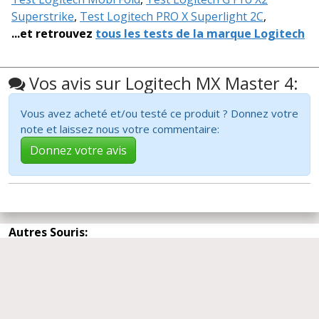
Superstrike
,
Test Logitech PRO X Superlight 2C
,
...et retrouvez
tous les tests de la marque Logitech
Vos avis sur Logitech MX Master 4:
Vous avez acheté et/ou testé ce produit ? Donnez votre
note et laissez nous votre commentaire:
Donnez votre avis
Autres Souris:
[3.8
]
Corsair Nightsword
/5
2011-2026 CommentChoisir.fr -
A propos de
CommentChoisir
-
Rechercher un test
-
Twitter
-