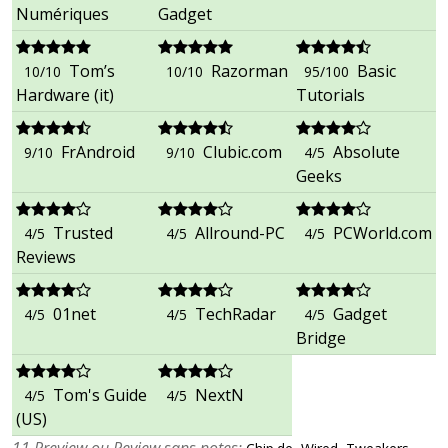
Numériques
Gadget
Tom’s
Razorman
Basic
10/10
10/10
95/100
Hardware (it)
Tutorials
FrAndroid
Clubic.com
Absolute
9/10
9/10
4/5
Geeks
Trusted
Allround-PC
PCWorld.com
4/5
4/5
4/5
Reviews
01net
TechRadar
Gadget
4/5
4/5
4/5
Bridge
Tom's Guide
NextN
4/5
4/5
(US)