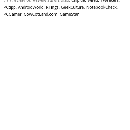
11 Preview ou Review sans notes:
Chip.de, Wired, Tweakers,
PCtipp, AndroidWorld, RTings, GeekCulture, NotebookCheck,
PCGamer, CowCotLand.com, GameStar