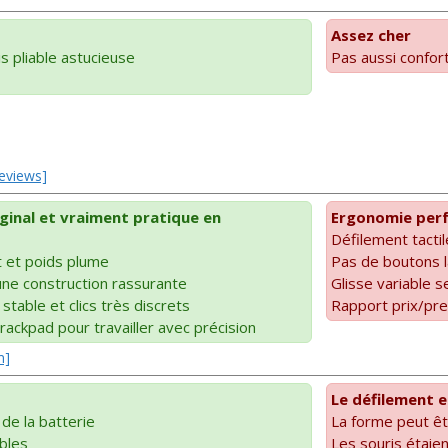
Assez cher
s pliable astucieuse
Pas aussi confor
Reviews]
iginal et vraiment pratique en
Ergonomie perf
Défilement tactil
 et poids plume
Pas de boutons 
une construction rassurante
Glisse variable s
table et clics très discrets
Rapport prix/pre
rackpad pour travailler avec précision
m]
Le défilement e
de la batterie
La forme peut ê
bles
Les souris étaien