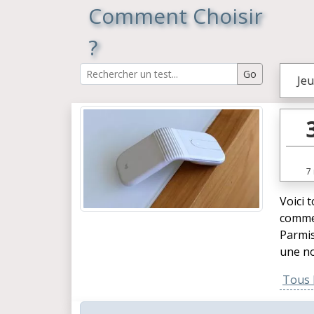
Comment Choisir
?
Jeu
7
Voici 
commen
Parmis
une no
Tous l