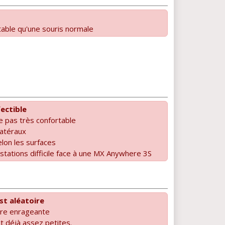
table qu'une souris normale
ectible
e pas très confortable
latéraux
elon les surfaces
stations difficile face à une MX Anywhere 3S
st aléatoire
tre enrageante
t déjà assez petites.