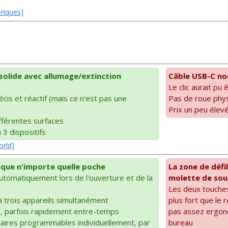
ériques]
solide avec allumage/extinction
Câble USB-C non
Le clic aurait pu 
écis et réactif (mais ce n'est pas une
Pas de roue phy
Prix un peu élev
ifférentes surfaces
 3 dispositifs
orld]
que n'importe quelle poche
La zone de défi
automatiquement lors de l'ouverture et de la
molette de sour
Les deux touches
à trois appareils simultanément
plus fort que le r
C, parfois rapidement entre-temps
pas assez ergono
ires programmables individuellement, par
bureau