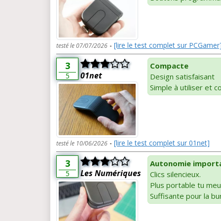
-
[lire le test complet sur PCGamer
testé le 07/07/2026
3
Compacte
01net
5
Design satisfaisant
Simple à utiliser et 
-
[lire le test complet sur 01net]
testé le 10/06/2026
3
Autonomie import
Les Numériques
5
Clics silencieux.
Plus portable tu meu
Suffisante pour la bu