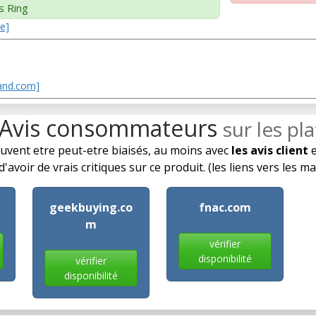
s Ring
de]
Land.com]
 Avis consommateurs
sur les p
euvent etre peut-etre biaisés, au moins avec
les avis client
e
'avoir de vrais critiques sur ce produit. (les liens vers les 
geekbuying.co
fnac.com
m
vérifier
disponibilité
vérifier
disponibilité