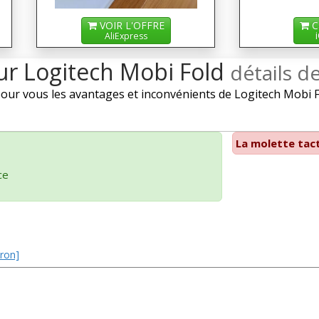
VOIR L'OFFRE
C
AliExpress
sur Logitech Mobi Fold
détails d
r vous les avantages et inconvénients de Logitech Mobi Fol
La molette tact
ce
tron]
]