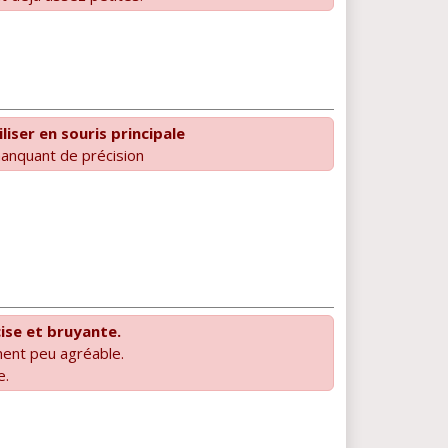
liser en souris principale
manquant de précision
ise et bruyante.
ent peu agréable.
e.