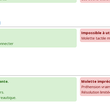
]
Impossible à uti
Molette tactile 
connecter
ante.
Molette impréc
Préhension vraim
rs.
Résolution limité
reautique.