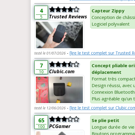
4
Capteur Zippy
Trusted Reviews
5
Conception de châssi
Logiciel polyvalent
-
[lire le test complet sur Trusted 
testé le 01/07/2026
7
Concept pliable or
Clubic.com
10
déplacement
Format très compact
Design réussi, avec 
Connexion Bluetooth s
Plus agréable qu'un t
-
[lire le test complet sur Clubic.co
testé le 12/06/2026
65
Se plie petit
PCGamer
100
Longue durée de vie 
Boutons programma