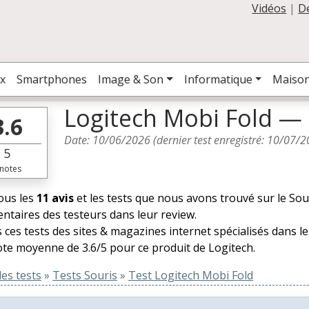
Vidéos
|
D
x
Smartphones
Image & Son
Informatique
Maiso
Logitech Mobi Fold — 
3.6
Date:
10/06/2026
(dernier test enregistré:
10/07/2
5
notes
tous les
11 avis
et les tests que nous avons trouvé sur le Sour
taires des testeurs dans leur review.
 ces tests des sites & magazines internet spécialisés dans l
te moyenne de 3.6/5 pour ce produit de Logitech.
es tests
»
Tests Souris
»
Test Logitech Mobi Fold