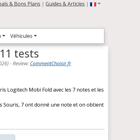
eals & Bons Plans
|
Guides & Articles
|
n
Véhicules
11 tests
026
) -
Review
:
CommentChoisir.fr
is Logitech Mobi Fold avec les 7 notes et les
es Souris, 7 ont donné une note et on obtient