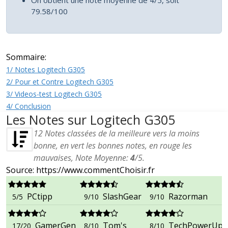
79.58/100
Sommaire:
1/ Notes Logitech G305
2/ Pour et Contre Logitech G305
3/ Videos-test Logitech G305
4/ Conclusion
Les Notes sur Logitech G305
12
Notes classées de la meilleure vers la moins
bonne, en vert les bonnes notes, en rouge les
mauvaises, Note Moyenne:
4
/
5
.
Source: https://www.commentChoisir.fr
PCtipp
SlashGear
Razorman
5/5
9/10
9/10
GamerGen
Tom's
TechPowerUp
17/20
8/10
8/10