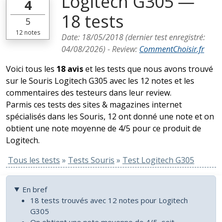
Logitech G305 —
4
18 tests
5
12
notes
Date:
18/05/2018
(dernier test enregistré:
04/08/2026
) -
Review
:
CommentChoisir.fr
Voici tous les
18 avis
et les tests que nous avons trouvé
sur le Souris Logitech G305 avec les 12 notes et les
commentaires des testeurs dans leur review.
Parmis ces tests des sites & magazines internet
spécialisés dans les Souris, 12 ont donné une note et on
obtient une note moyenne de 4/5 pour ce produit de
Logitech.
Tous les tests
»
Tests Souris
»
Test Logitech G305
En bref
18 tests trouvés avec 12 notes pour Logitech
G305
On obtient une note moyenne de 4/5, soit