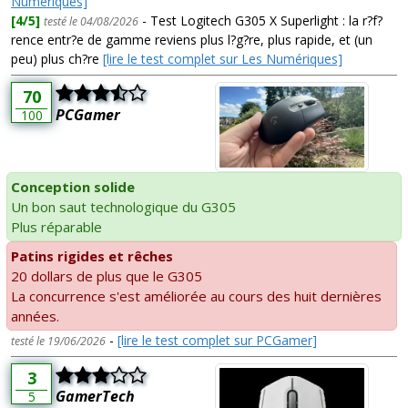
Numériques]
[4/5]
- Test Logitech G305 X Superlight : la r?f?
testé le 04/08/2026
rence entr?e de gamme reviens plus l?g?re, plus rapide, et (un
peu) plus ch?re
[lire le test complet sur Les Numériques]
70
PCGamer
100
Conception solide
Un bon saut technologique du G305
Plus réparable
Patins rigides et rêches
20 dollars de plus que le G305
La concurrence s'est améliorée au cours des huit dernières
années.
-
[lire le test complet sur PCGamer]
testé le 19/06/2026
3
GamerTech
5