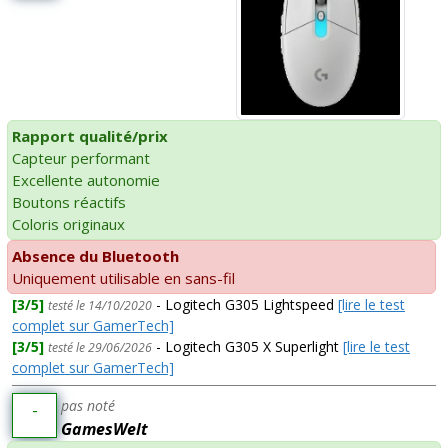
Rapport qualité/prix
Capteur performant
Excellente autonomie
Boutons réactifs
Coloris originaux
Absence du Bluetooth
Uniquement utilisable en sans-fil
[3/5]
- Logitech G305 Lightspeed
[lire le test
testé le 14/10/2020
complet sur GamerTech]
[3/5]
- Logitech G305 X Superlight
[lire le test
testé le 29/06/2026
complet sur GamerTech]
pas noté
-
GamesWelt