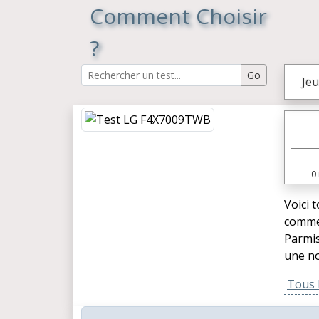
Comment Choisir
?
Jeu
0
Voici 
commen
Parmis
une no
Tous l