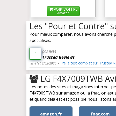
VOIR L'OFFRE
Amazon
Les "Pour et Contre"
Pour mieux comparer, nous avons cherché po
spécialisés.
pas noté
-
Trusted Reviews
-
[lire le test complet sur Trusted 
testé le 13/02/2025
LG F4X7009TWB Av
Les notes des sites et magazines internet p
F4X7009TWB sur amazon ou la fnac, on est sur 
et quand cela est est possible nous liston
amazon.fr
fnac.com