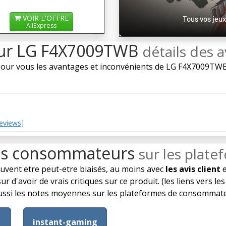
VOIR L'OFFRE
Tous vos jeux
AliExpress
 sur LG F4X7009TWB
détails des a
ur vous les avantages et inconvénients de LG F4X7009TWB e
Reviews]
is consommateurs
sur les plat
euvent etre peut-etre biaisés, au moins avec
les avis client
e
d'avoir de vrais critiques sur ce produit. (les liens vers le
s aussi les notes moyennes sur les plateformes de consomma
instant-gaming