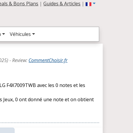
eals & Bons Plans
|
Guides & Articles
|
n
Véhicules
025
) -
Review
:
CommentChoisir.fr
 LG F4X7009TWB avec les 0 notes et les
es Jeux, 0 ont donné une note et on obtient