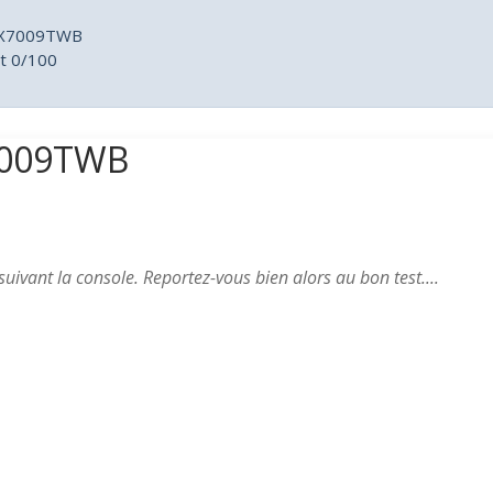
F4X7009TWB
it 0/100
X7009TWB
suivant la console. Reportez-vous bien alors au bon test....