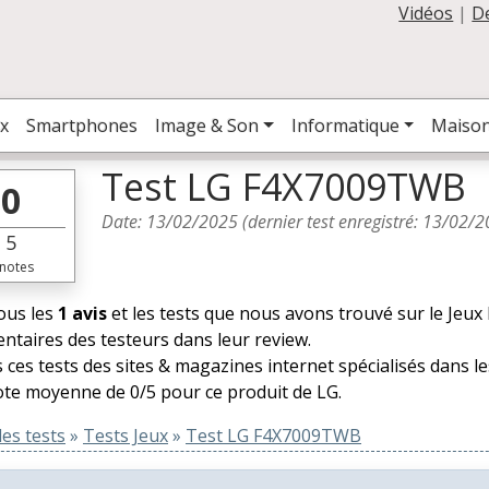
Vidéos
|
D
x
Smartphones
Image & Son
Informatique
Maiso
Test LG F4X7009TWB
0
Date:
13/02/2025
(dernier test enregistré:
13/02/2
5
notes
tous les
1 avis
et les tests que nous avons trouvé sur le Jeux
taires des testeurs dans leur review.
 ces tests des sites & magazines internet spécialisés dans l
te moyenne de 0/5 pour ce produit de LG.
es tests
»
Tests Jeux
»
Test LG F4X7009TWB