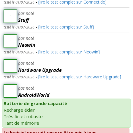
-
[lire le test complet sur Connect.de]
testé le 01/07/2026
pas noté
-
Stuff
-
[lire le test complet sur Stuff]
testé le 01/07/2026
pas noté
-
Neowin
-
[lire le test complet sur Neowin]
testé le 04/07/2026
pas noté
-
Hardware Upgrade
-
[lire le test complet sur Hardware Upgrade]
testé le 09/07/2026
pas noté
-
AndroidWorld
Batterie de grande capacité
Recharge éclair
Très fin et robuste
Tant de mémoire
Le logiciel pourrait encore être mis à jour.