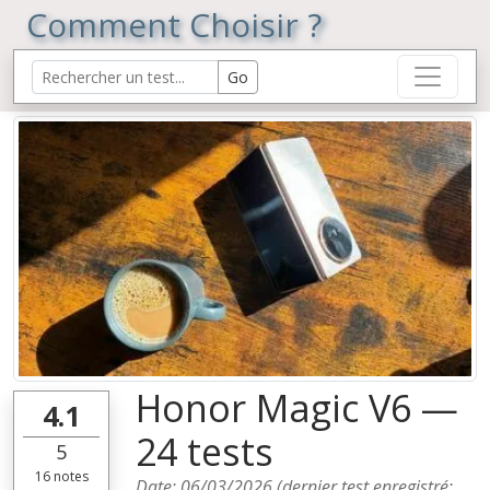
Comment Choisir ?
Honor Magic V6 —
4.1
24 tests
5
16
notes
Date:
06/03/2026
(dernier test enregistré: