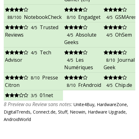
NotebookCheck
Engadget
GSMAren
88/100
8/10
4/5
Trusted
4/5
Reviews
Absolute
OhSem
4/5
4/5
Geeks
Tech
4/5
Advisor
Les
Journal 
4/5
8/10
Numériques
Geek
Presse
8/10
Citron
FrAndroid
Chip.de
8/10
4/5
01net
3/5
8 Preview ou Review sans notes:
Unite4Buy, HardwareZone,
DigitalTrends, Connect.de, Stuff, Neowin, Hardware Upgrade,
AndroidWorld