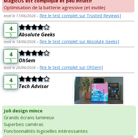
MagicOS est compliqué et peu intuitif
Optimisation de la batterie agressive (et inutile)
-
[lire le test complet sur Trusted Reviews]
testé le 17/06/2026
4
Absolute Geeks
5
-
[lire le test complet sur Absolute Geeks]
testé le 18/06/2026
4
OhSem
5
-
[lire le test complet sur OhSem]
testé le 26/06/2026
4
Tech Advisor
5
Joli design mince
Grands écrans lumineux
Superbes caméras
Fonctionnalités logicielles intéressantes