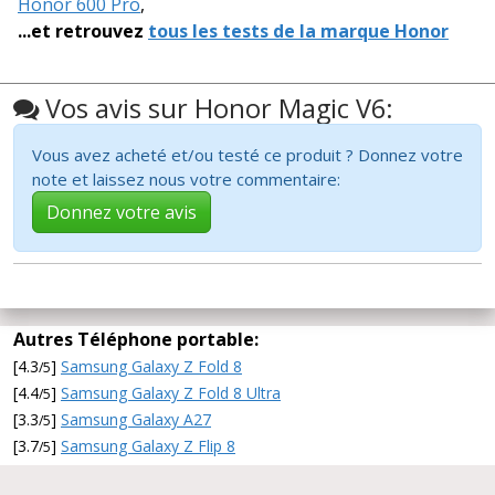
Honor 600 Pro
,
...et retrouvez
tous les tests de la marque Honor
Vos avis sur Honor Magic V6:
Vous avez acheté et/ou testé ce produit ? Donnez votre
note et laissez nous votre commentaire:
Donnez votre avis
Autres Téléphone portable:
[4.3
]
Samsung Galaxy Z Fold 8
/5
[4.4
]
Samsung Galaxy Z Fold 8 Ultra
/5
[3.3
]
Samsung Galaxy A27
/5
[3.7
]
Samsung Galaxy Z Flip 8
/5
[4.5
]
Motorola Razr Fold
/5