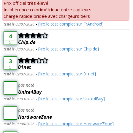
Prix officiel très élevé
Incohérence colorimétrique entre capteurs
Charge rapide bridée avec chargeurs tiers
-
[lire le test complet sur FrAndroid]
testé le 03/07/2026
4
Chip.de
5
-
[lire le test complet sur Chip.de]
testé le 08/07/2026
3
01net
5
-
[lire le test complet sur 01net]
testé le 02/07/2026
pas noté
-
Unite4Buy
-
[lire le test complet sur Unite4Buy]
testé le 06/03/2026
pas noté
-
HardwareZone
-
[lire le test complet sur HardwareZone]
testé le 05/06/2026