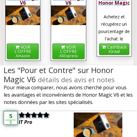
V6
V6
Honor Magic
V6
Achetez et
récupérez un
pourcentage de
l'achat: le
cashback !
VOIR
VOIR
CashBack
L'OFFRE
L'OFFRE
iGraal
Amazon
AliExpress
Les "Pour et Contre" sur Honor
Magic V6
détails des avis et notes
Pour mieux comparer, nous avons cherché pour vous
les avantages et inconvénients de Honor Magic V6 et les
notes données par les sites spécialisés.
5
IT Pro
5