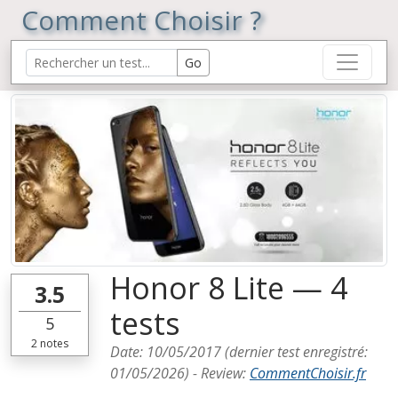
Comment Choisir ?
Honor 8 Lite — 4
3.5
tests
5
2
notes
Date:
10/05/2017
(dernier test enregistré:
01/05/2026
) -
Review
:
CommentChoisir.fr