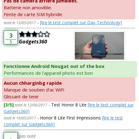
Pas de caméra arrière jumelées.
Batterie non amovible.
Fente de carte SIM hybride.
-
[lire le test complet sur Day-Technology]
testé le 12/05/2017
3
Gadgets360
5
Fonctionne Android Nougat out of the box
Performances de l'appareil photo est bon
Aucun chharginbg rapide
Manque de soutien d'ac WiFi
Glissant de tenir
[3/5]
- Test Honor 8 Lite
[lire le test complet sur
testé le 12/06/2017
Gadgets360]
- Honor 8 Lite First Impressions
[lire le test
testé le 10/05/2017
complet sur Gadgets360]
pas noté
-