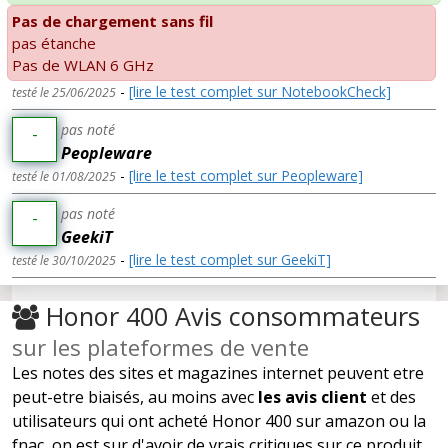
Pas de chargement sans fil
pas étanche
Pas de WLAN 6 GHz
-
[lire le test complet sur NotebookCheck]
testé le 25/06/2025
pas noté
-
Peopleware
-
[lire le test complet sur Peopleware]
testé le 01/08/2025
pas noté
-
GeekiT
-
[lire le test complet sur GeekiT]
testé le 30/10/2025
Honor 400 Avis consommateurs
sur les plateformes de vente
Les notes des sites et magazines internet peuvent etre
peut-etre biaisés, au moins avec
les avis client
et des
utilisateurs qui ont acheté Honor 400 sur amazon ou la
fnac, on est sur d'avoir de vrais critiques sur ce produit.