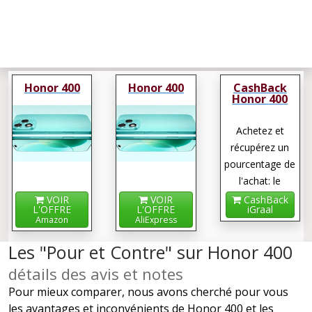
Honor 400
Honor 400
CashBack
Honor 400
Achetez et
récupérez un
pourcentage de
l'achat: le
cashback !
VOIR
VOIR
CashBack
L'OFFRE
L'OFFRE
iGraal
Amazon
AliExpress
Les "Pour et Contre" sur Honor 400
détails des avis et notes
Pour mieux comparer, nous avons cherché pour vous
les avantages et inconvénients de Honor 400 et les