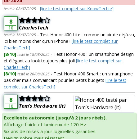
de 2024
-
[lire le test complet sur KnowTechie]
testé le 08/07/2025
8
CharlesTech
10
- Test Honor 400 Lite : comme un air de déjà-vu,
testé le 16/07/2025
ici bien moins cher qu'un iPhone !
[lire le test complet sur
CharlesTech]
[8/10]
- Test Honor 400 : un smartphone design
testé le 18/08/2025
et élégant au look toujours plus joli
[lire le test complet sur
CharlesTech]
[8/10]
- Test Honor 400 Smart : un smartphone
testé le 26/08/2025
pas cher mais convaincant pour les petits budgets
[lire le test
complet sur CharlesTech]
8
Tom’s Hardware (it)
10
Excellente autonomie (jusqu'à 2 jours réels).
Affichage fluide et lumineux de 120 Hz.
Six ans de mises à jour logicielles garanties.
Design sobre mais résistant.