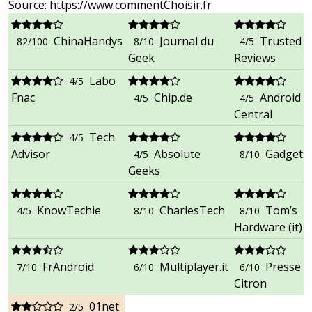
Source: https://www.commentChoisir.fr
ChinaHandys
Journal du
Trusted
82/100
8/10
4/5
Geek
Reviews
Labo
4/5
Fnac
Chip.de
Android
4/5
4/5
Central
Tech
4/5
Advisor
Absolute
GadgetB
4/5
8/10
Geeks
KnowTechie
CharlesTech
Tom’s
4/5
8/10
8/10
Hardware (it)
FrAndroid
Multiplayer.it
Presse
7/10
6/10
6/10
Citron
01net
2/5