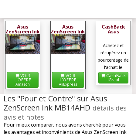
Asus
Asus
CashBack
ZenScreen Ink
ZenScreen Ink
Asus
MB14AHD
MB14AHD
ZenScreen Ink
MB14AHD
Achetez et
récupérez un
pourcentage de
l'achat: le
cashback !
VOIR
VOIR
CashBack
L'OFFRE
L'OFFRE
iGraal
Amazon
AliExpress
Les "Pour et Contre" sur Asus
ZenScreen Ink MB14AHD
détails des
avis et notes
Pour mieux comparer, nous avons cherché pour vous
les avantages et inconvénients de Asus ZenScreen Ink