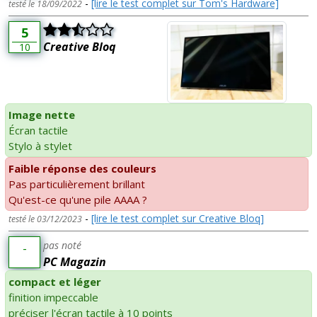
-
[lire le test complet sur Tom's Hardware]
testé le 18/09/2022
5
Creative Bloq
10
Image nette
Écran tactile
Stylo à stylet
Faible réponse des couleurs
Pas particulièrement brillant
Qu'est-ce qu'une pile AAAA ?
-
[lire le test complet sur Creative Bloq]
testé le 03/12/2023
pas noté
-
PC Magazin
compact et léger
finition impeccable
préciser l'écran tactile à 10 points