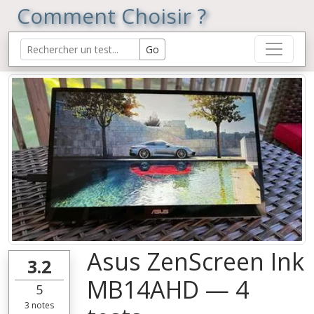
Comment Choisir ?
Asus ZenScreen Ink
3.2
MB14AHD — 4
5
3
notes