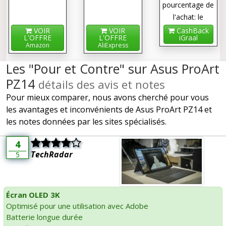
pourcentage de
l'achat: le
cashback !
VOIR
VOIR
CashBack
L'OFFRE
L'OFFRE
iGraal
Amazon
AliExpress
Les "Pour et Contre" sur Asus ProArt
PZ14
détails des avis et notes
Pour mieux comparer, nous avons cherché pour vous
les avantages et inconvénients de Asus ProArt PZ14 et
les notes données par les sites spécialisés.
4
TechRadar
5
Écran OLED 3K
Optimisé pour une utilisation avec Adobe
Batterie longue durée