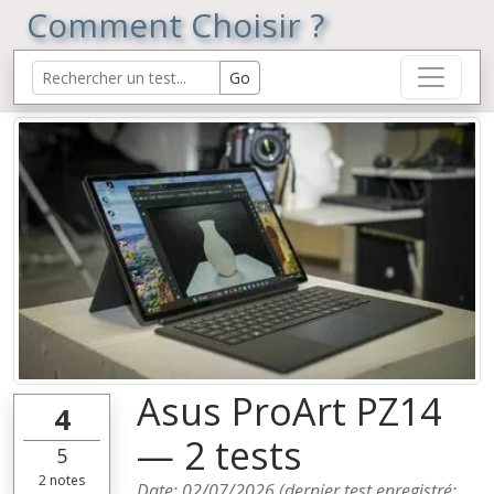
Comment Choisir ?
Asus ProArt PZ14
4
— 2 tests
5
2
notes
Date:
02/07/2026
(dernier test enregistré: