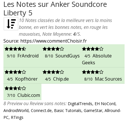
Les Notes sur Anker Soundcore
Liberty 5
10
Notes classées de la meilleure vers la moins
bonne, en vert les bonnes notes, en rouge les
mauvaises, Note Moyenne:
4
/
5
.
Source: https://www.commentChoisir.fr
FrAndroid
SoundGuys
Absolute
9/10
8/10
4/5
Geeks
Kopfhörer
Chip.de
Mac Sources
4/5
4/5
8/10
Clubic.com
7/10
8 Preview ou Review sans notes:
DigitalTrends, EH NoCord,
AndroidWorld, Connect.de, Basic Tutorials, GameStar, Allround-
PC, RTings