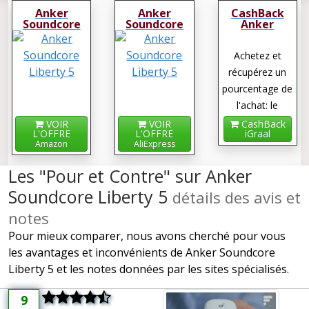
Anker
Anker
CashBack
Soundcore
Soundcore
Anker
Liberty 5
Liberty 5
Soundcore
Liberty 5
Achetez et
récupérez un
pourcentage de
l'achat: le
cashback !
VOIR
VOIR
CashBack
L'OFFRE
L'OFFRE
iGraal
Amazon
AliExpress
Les "Pour et Contre" sur Anker
Soundcore Liberty 5
détails des avis et
notes
Pour mieux comparer, nous avons cherché pour vous
les avantages et inconvénients de Anker Soundcore
Liberty 5 et les notes données par les sites spécialisés.
9