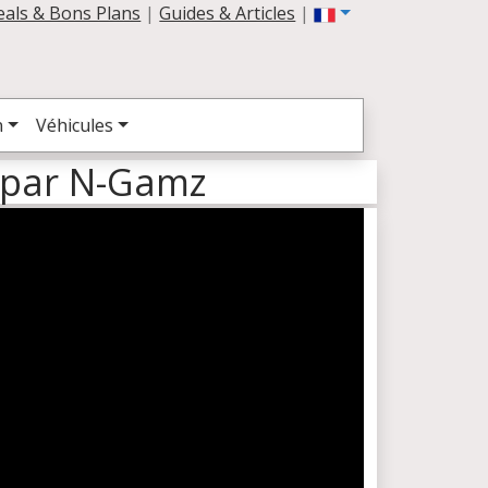
eals & Bons Plans
|
Guides & Articles
|
n
Véhicules
d par N-Gamz