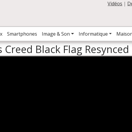
Vidéos
|
D
x
Smartphones
Image & Son
Informatique
Maiso
's Creed Black Flag Resynce