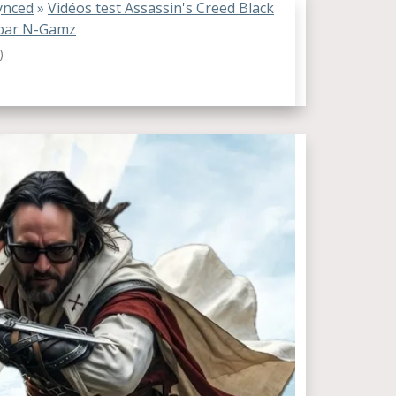
ynced
»
Vidéos test Assassin's Creed Black
 par N-Gamz
)