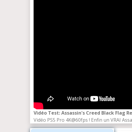
Vidéo Test: Assassin's Creed Black Flag 
Vidéo PS5 Pro 4K@60fps ! Enfin un VRAI Assa