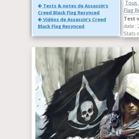
Tous l
Tests & notes de Assassin's
Flag R
Creed Black Flag Resynced
Test 
Vidéos de Assassin's Creed
date :
Black Flag Resynced
Stats 