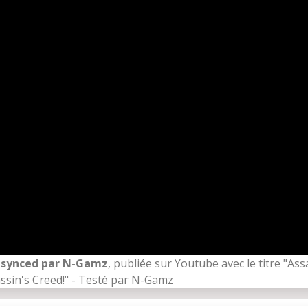
Resynced par N-Gamz
, publiée sur Youtube avec le titre "As
ssin's Creed!" - Testé par N-Gamz