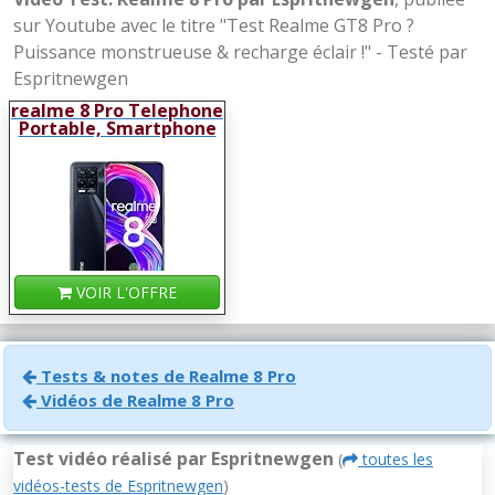
sur Youtube avec le titre "Test Realme GT8 Pro ?
Puissance monstrueuse & recharge éclair !" - Testé par
Espritnewgen
realme 8 Pro Telephone
Portable, Smartphone
Debloqué et Quadruple
Caméra 108 Mp, Écran
intégral super AMOLED
de 6,4", Charge
SuperDart 50W,
Batterie 4500mAh, Dual
Sim, NFC, 8+128GB,
Punk Black
VOIR L'OFFRE
Tests & notes de Realme 8 Pro
Vidéos de Realme 8 Pro
Test vidéo réalisé par Espritnewgen
(
toutes les
vidéos-tests de Espritnewgen
)