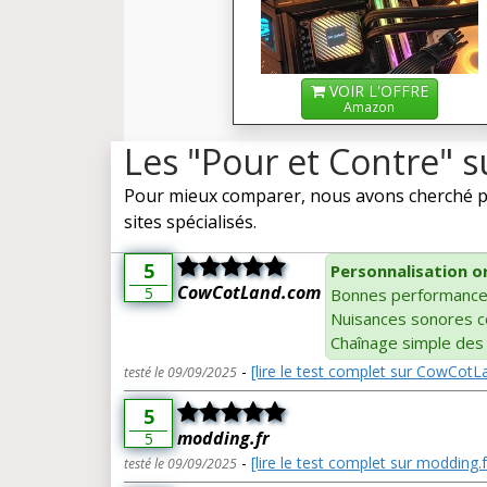
VOIR L'OFFRE
Amazon
Les "Pour et Contre" s
Pour mieux comparer, nous avons cherché pou
sites spécialisés.
5
Personnalisation or
CowCotLand.com
5
Bonnes performanc
Nuisances sonores c
Chaînage simple des 
-
[lire le test complet sur CowCot
testé le 09/09/2025
5
modding.fr
5
-
[lire le test complet sur modding.f
testé le 09/09/2025