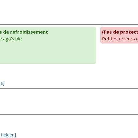
 de refroidissement
(Pas de protect
e agréable
Petites erreurs 
ia]
e Helden]