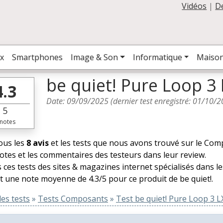
Vidéos
|
D
x
Smartphones
Image & Son
Informatique
Maiso
be quiet! Pure Loop 3 
4.3
Date:
09/09/2025
(dernier test enregistré:
01/10/2
5
notes
tous les
8 avis
et les tests que nous avons trouvé sur le Com
notes et les commentaires des testeurs dans leur review.
 ces tests des sites & magazines internet spécialisés dans 
t une note moyenne de 4.3/5 pour ce produit de be quiet!.
es tests
»
Tests Composants
»
Test be quiet! Pure Loop 3 L