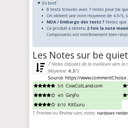
En bref
8 tests trouvés avec 7 notes pour be qu
On obtient une note moyenne de 4.3/5, s
NDA / Embargo des tests ?
Notez que 7
Ce produit a obtenu
2 fois la note max
Composants est extrêmement bien réussi
Les Notes sur be quiet
7
Notes classées de la meilleure vers la
Moyenne:
4.3
/
5
.
Source: https://www.commentChoisir.
CowCotLand.com
5/5
GinjFo
4/5
KitGuru
8/10
1 Preview ou Review sans notes:
Hardware Helde