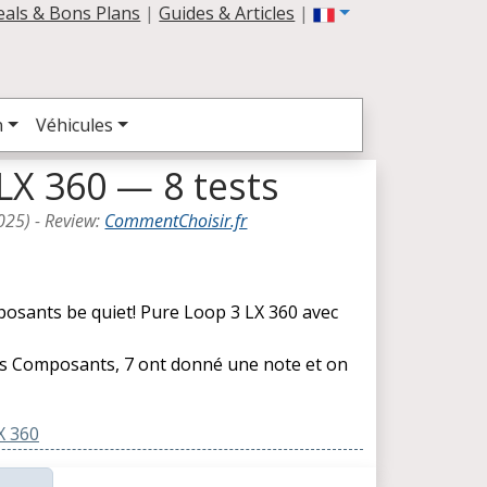
eals & Bons Plans
|
Guides & Articles
|
n
Véhicules
LX 360 — 8 tests
025
) -
Review
:
CommentChoisir.fr
posants be quiet! Pure Loop 3 LX 360 avec
les Composants, 7 ont donné une note et on
X 360