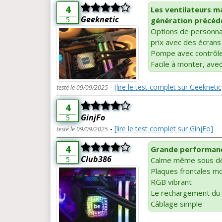
4
Les ventilateurs m
Geeknetic
5
génération précéde
Options de personnal
prix avec des écrans
Pompe avec contrôle
Facile à monter, ave
-
[lire le test complet sur Geeknetic
testé le 09/09/2025
4
GinjFo
5
-
[lire le test complet sur GinjFo]
testé le 09/09/2025
4
Grande performanc
Club386
5
Calme même sous de
Plaques frontales mo
RGB vibrant
Le rechargement du p
Câblage simple