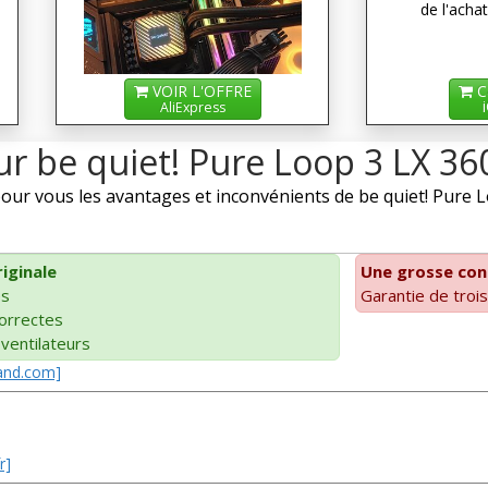
de l'achat
VOIR L'OFFRE
C
AliExpress
ur be quiet! Pure Loop 3 LX 3
r vous les avantages et inconvénients de be quiet! Pure Lo
iginale
Une grosse con
es
Garantie de trois
orrectes
ventilateurs
Land.com]
r]