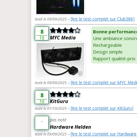
-
[lire le test complet sur Club386]
testé le 09/09/2025
8
Bonne performance
MYC Media
10
Une ambiance sonor
Rechargeable
Design simple
Rapport qualité-prix
-
[lire le test complet sur MYC Med
testé le 09/09/2025
8
KitGuru
10
-
[lire le test complet sur KitGuru]
testé le 01/10/2025
pas noté
-
Hardware Helden
-
[lire le test complet sur Hardwar
testé le 09/09/2025