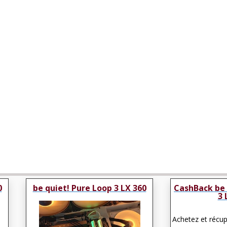
0
be quiet! Pure Loop 3 LX 360
CashBack be 
3 
Achetez et récu