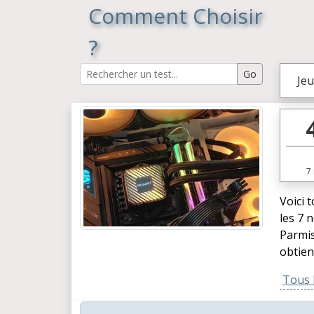
Comment Choisir
?
Jeu
7
Voici 
les 7 
Parmis
obtien
Tous l