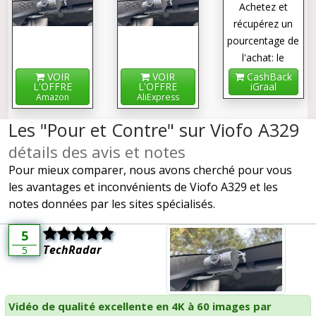
Achetez et
récupérez un
pourcentage de
l'achat: le
cashback !
VOIR
VOIR
CashBack
L'OFFRE
L'OFFRE
iGraal
Amazon
AliExpress
Les "Pour et Contre" sur Viofo A329
détails des avis et notes
Pour mieux comparer, nous avons cherché pour vous
les avantages et inconvénients de Viofo A329 et les
notes données par les sites spécialisés.
5
TechRadar
5
Vidéo de qualité excellente en 4K à 60 images par