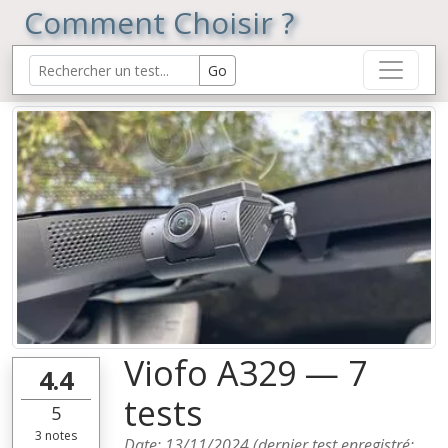
Comment Choisir ?
Viofo A329 — 7
4.4
tests
5
3
notes
Date:
13/11/2024
(dernier test enregistré: