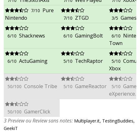
TheSixthAxis
Well Played
Xbox-
7/10
7/10
7/10
Pure
7/10
Nintendo
ZTGD
GamesR
7/10
3/5
Shacknews
GamingBolt
Ninten
6/10
6/10
6/10
Town
ActuGaming
TechRaptor
Comun
6/10
5/10
5/10
Xbox
Console Tribe
GameReactor
Game-
50/100
5/10
5/10
eXperience.it
GamerClick
50/100
3 Preview ou Review sans notes:
Multiplayer.it, TestingBuddies,
GeekiT