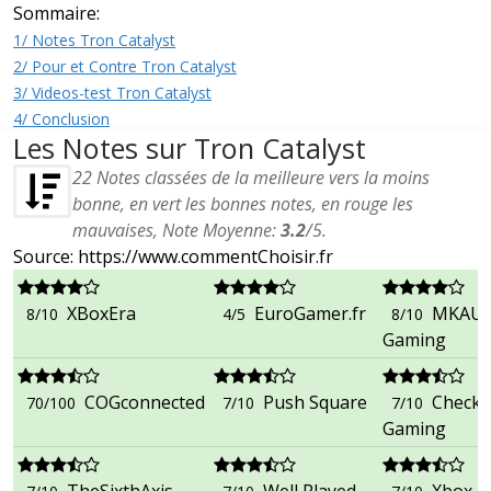
Sommaire:
1/ Notes Tron Catalyst
2/ Pour et Contre Tron Catalyst
3/ Videos-test Tron Catalyst
4/ Conclusion
Les Notes sur Tron Catalyst
22
Notes classées de la meilleure vers la moins
bonne, en vert les bonnes notes, en rouge les
mauvaises, Note Moyenne:
3.2
/
5
.
Source: https://www.commentChoisir.fr
XBoxEra
EuroGamer.fr
MKAU
8/10
4/5
8/10
Gaming
COGconnected
Push Square
Checkp
70/100
7/10
7/10
Gaming