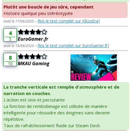
Plutôt une boucle de jeu sûre, cependant
Histoire quelque peu stéréotypée
-
[lire le test complet sur XBoxEra]
testé le 17/06/2025
4
EuroGamer.fr
5
-
[lire le test complet sur EuroGamer.fr]
testé le 18/06/2025
8
MKAU Gaming
10
La tranche verticale est remplie d'atmosphère et de
narration en couches.
L'action est vive et percutante
La fonction de rembobinage est utilisée de manière
intelligente pour résoudre des énigmes sans devenir
répétitive.
Taux de rafraîchissement fluide sur Steam Deck