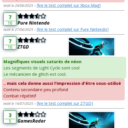
-
[lire le test complet sur Xbox-Mag]
testé le 24/06/2025
7
Pure Nintendo
10
-
[lire le test complet sur Pure Nintendo]
testé le 27/06/2025
7
ZTGD
10
Magnifiques visuels saturés de néon
Les segments de Light Cycle sont cool
Le mécanicien de glitch est cool.
.. mais cela donne aussi l'impression d'être sous-utilisé
Contenu secondaire peu profond
Combat répétitif
-
[lire le test complet sur ZTGD]
testé le 14/07/2025
3
GamesRadar
5