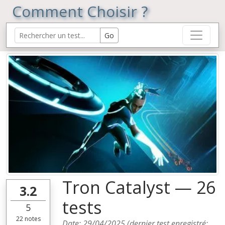
Comment Choisir ?
Tron Catalyst — 26
3.2
tests
5
22
notes
Date:
29/04/2025
(dernier test enregistré: