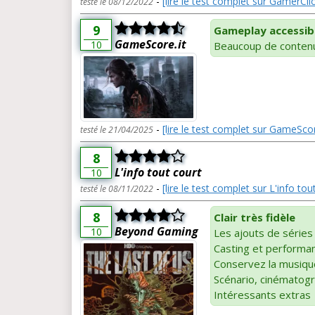
-
[lire le test complet sur GamerCli
testé le 08/12/2022
9
Gameplay accessibl
GameScore.it
10
Beaucoup de contenu
-
[lire le test complet sur GameScor
testé le 21/04/2025
8
L'info tout court
10
-
[lire le test complet sur L'info tou
testé le 08/11/2022
8
Clair très fidèle
Beyond Gaming
10
Les ajouts de séries
Casting et performan
Conservez la musiqu
Scénario, cinématogr
Intéressants extras