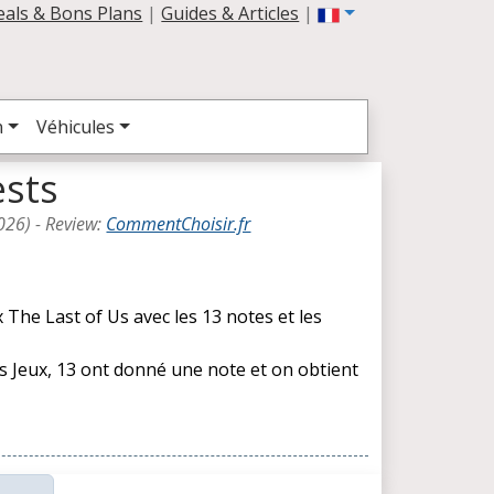
eals & Bons Plans
|
Guides & Articles
|
n
Véhicules
ests
026
) -
Review
:
CommentChoisir.fr
 The Last of Us avec les 13 notes et les
es Jeux, 13 ont donné une note et on obtient