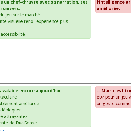
e un chef-d'?uvre avec sa narration, ses
l'intelligence a
 univers.
améliorée.
du jeu sur le marché.
te visuelle rend l'expérience plus
accessibilité.
s valable encore aujourd'hui...
... Mais c'est t
aculaire
80? pour un jeu 
ablement améliorée
un geste commerc
 débloquer
té attrayantes
rente de DualSense