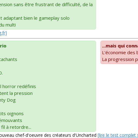
nsion sans être frustrant de difficulté, de la
et adaptant bien le gameplay solo
du multi
.fr]
rio
...mais qui con
L'économie des 
tachants
La progression p
O.
l horror redéfinis
tent la pression
ghty Dog
its oignons
émouvants
fil à retordre...
 nouveau chef-d'oeuvre des créateurs d'Uncharted
[lire le test comple