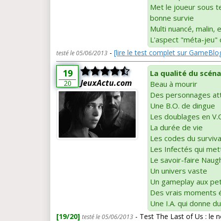
Met le joueur sous te
bonne survie
Multi nuancé, malin, 
L'aspect "méta-jeu" 
-
[lire le test complet sur GameBlog
testé le 05/06/2013
19
La qualité du scéna
JeuxActu.com
20
Beau à mourir
Des personnages at
Une B.O. de dingue
Les doublages en V.
La durée de vie
Les codes du surviva
Les Infectés qui met
Le savoir-faire Nau
Un univers vaste
Un gameplay aux pet
Des vrais moments 
Une I.A. qui donne du 
[19/20]
- Test The Last of Us : le
testé le 05/06/2013