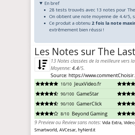
En bref
28 tests trouvés avec 13 notes pour The
On obtient une note moyenne de 4.4/5, s
Ce produit a obtenu
2 fois la note max
extrêmement bien réussi !
Les Notes sur The Last
13
Notes classées de la meilleure vers l
Moyenne:
4.4
/
5
.
Source: https://www.commentChoisir.
JeuxVideo.fr
10/10
GameStar
90/100
GamerClick
90/100
Beyond Gaming
8/10
9 Preview ou Review sans notes:
Vida Extra, Vide
Smartworld, AVCesar, hyNerd.it