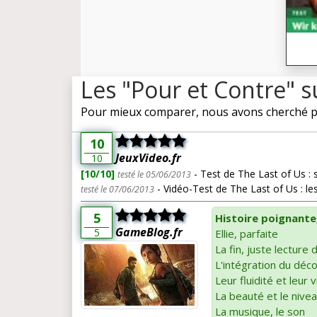
Les "Pour et Contre" s
Pour mieux comparer, nous avons cherché pou
10
JeuxVideo.fr
10
[10/10]
- Test de The Last of Us : s'
testé le 05/06/2013
- Vidéo-Test de The Last of Us : le
testé le 07/06/2013
5
Histoire poignante
GameBlog.fr
5
Ellie, parfaite
La fin, juste lecture
L'intégration du déc
Leur fluidité et leur 
La beauté et le nivea
La musique, le son