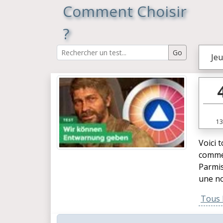
Comment Choisir
?
Jeu
13
Voici 
commen
Parmis
une no
Tous l