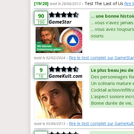
[19/20]
- Test The Last of Us
[lire
testé le 28/06/2013
90
... une bonne histo
GameStar
100
... vous n'avez jamais
... vous avez toujour
souris.
-
[lire le test complet sur GameStar
testé le 02/02/2024
9
Le plus beau jeu d
GameKult.com
10
Des personnages fo
Un scénario mature 
Cocktail action/infilt
L'aspect sonore inc
Bonne durée de vie,
-
[lire le test complet sur GameKul
testé le 05/06/2013