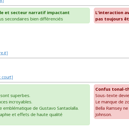
ck]
e et secteur narratif impactant
L'interaction a
s secondaires bien différenciés
pas toujours êt
e.it]
t court]
Confus tonal-t
 sont superbes.
Sous-texte devie
ces incroyables.
Le manque de zo
e emblématique de Gustavo Santaolalla.
Bella Ramsey ne 
aphie et effets de haute qualité
Johnson.