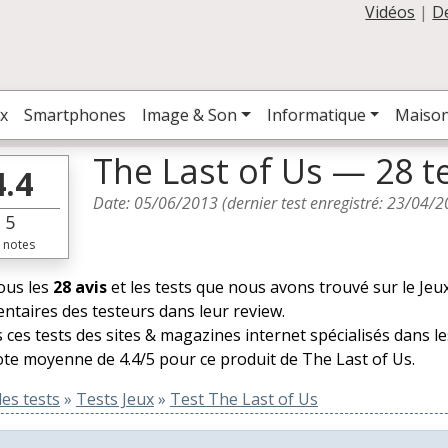
Vidéos
|
D
x
Smartphones
Image & Son
Informatique
Maiso
The Last of Us — 28 t
4.4
Date:
05/06/2013
(dernier test enregistré:
23/04/2
5
notes
tous les
28 avis
et les tests que nous avons trouvé sur le Jeux
taires des testeurs dans leur review.
 ces tests des sites & magazines internet spécialisés dans l
te moyenne de 4.4/5 pour ce produit de The Last of Us.
es tests
»
Tests Jeux
»
Test The Last of Us