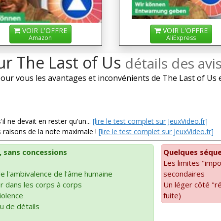
VOIR L'OFFRE
VOIR L'OFFRE
Amazon
AliExpress
ur The Last of Us
détails des avi
r vous les avantages et inconvénients de The Last of Us et 
il ne devait en rester qu'un...
[lire le test complet sur JeuxVideo.fr]
s raisons de la note maximale !
[lire le test complet sur JeuxVideo.fr]
, sans concessions
Quelques séque
Les limites "imp
 de l'ambivalence de l'âme humaine
secondaires
or dans les corps à corps
Un léger côté "ré
violence
fuite)
u de détails