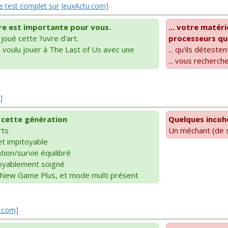
 le test complet sur JeuxActu.com]
ire est importante pour vous.
... votre matér
 joué cette ?uvre d'art.
processeurs qu
s voulu jouer à The Last of Us avec une
... qu'ils déteste
... vous recherc
]
e cette génération
Quelques incoh
rts
Un méchant (de s
et impitoyable
ration/survie équilibré
royablement soigné
 New Game Plus, et mode multi présent
t.com]