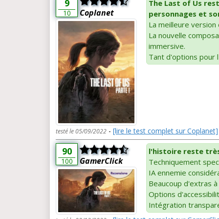
9
The Last of Us rest
Coplanet
10
personnages et son
La meilleure version 
La nouvelle composan
immersive.
Tant d'options pour l'
-
[lire le test complet sur Coplanet]
testé le 05/09/2022
90
l'histoire reste trè
GamerClick
100
Techniquement spect
IA ennemie considér
Beaucoup d'extras à
Options d'accessibili
Intégration transpa