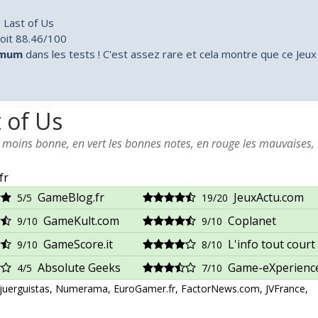
 Last of Us
oit 88.46/100
imum
dans les tests ! C'est assez rare et cela montre que ce Jeux
 of Us
a moins bonne, en vert les bonnes notes, en rouge les mauvaises,
fr
GameBlog.fr
JeuxActu.com
5/5
19/20
GameKult.com
Coplanet
9/10
9/10
GameScore.it
L'info tout court
9/10
8/10
Absolute Geeks
Game-eXperience
4/5
7/10
ojuerguistas, Numerama, EuroGamer.fr, FactorNews.com, JVFrance,