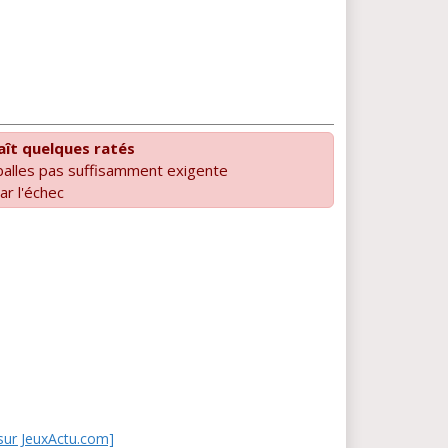
naît quelques ratés
balles pas suffisamment exigente
ar l'échec
t sur JeuxActu.com]