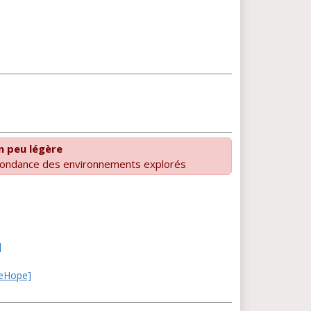
un peu légère
dondance des environnements explorés
]
meHope]