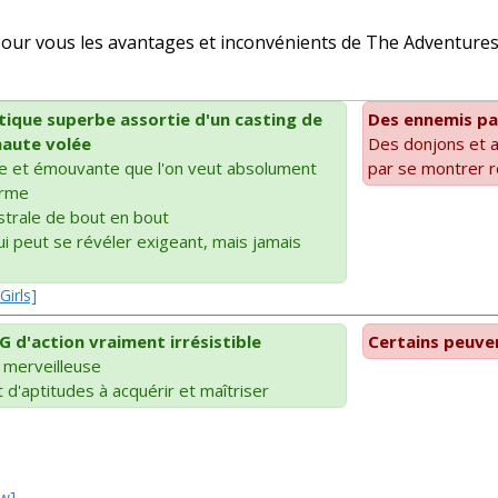
r vous les avantages et inconvénients de The Adventures o
stique superbe assortie d'un casting de
Des ennemis pa
haute volée
Des donjons et a
te et émouvante que l'on veut absolument
par se montrer r
erme
trale de bout en bout
i peut se révéler exigeant, mais jamais
Girls]
 d'action vraiment irrésistible
Certains peuven
 merveilleuse
d'aptitudes à acquérir et maîtriser
ew]