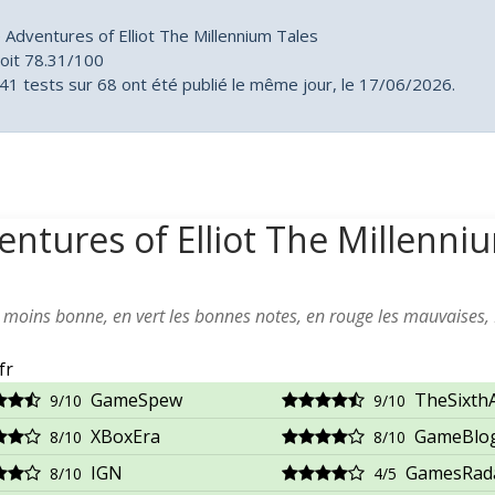
Adventures of Elliot The Millennium Tales
oit 78.31/100
1 tests sur 68 ont été publié le même jour, le 17/06/2026.
entures of Elliot The Millenni
a moins bonne, en vert les bonnes notes, en rouge les mauvaises,
fr
GameSpew
TheSixthA
9/10
9/10
XBoxEra
GameBlog
8/10
8/10
IGN
GamesRad
8/10
4/5