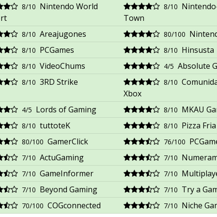
Nintendo World
Nintendo
8/10
8/10
rt
Town
Areajugones
Ninten
8/10
80/100
PCGames
Hinsusta
8/10
8/10
VideoChums
Absolute 
8/10
4/5
3RD Strike
Comunid
8/10
8/10
Xbox
Lords of Gaming
MKAU Ga
4/5
8/10
tuttoteK
Pizza Fria
8/10
8/10
GamerClick
PCGam
80/100
76/100
ActuGaming
Numera
7/10
7/10
GameInformer
Multiplaye
7/10
7/10
Beyond Gaming
Try a Ga
7/10
7/10
COGconnected
Niche Ga
70/100
7/10