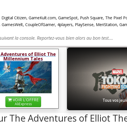
gital Citizen, GameKult.com, GameSpot, Push Square, The Pixel Po
m, GamesWelt, CoupleOfGamer, 4players, PlaySense, MeriStation, Ga
suivant la console. Reportez-vous bien alors au bon test....
Adventures of Elliot The
Millennium Tales
VOIR L'OFFRE
Tous vos jeux
AliExpress
ur The Adventures of Elliot Th