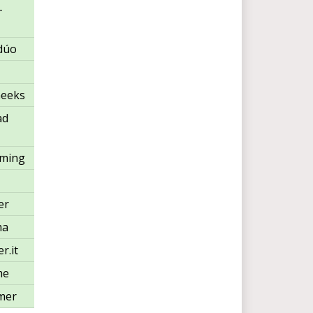
-
dúo
Geeks
ad
ming
er
ma
r.it
me
mer