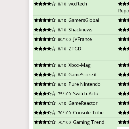
wccftech
8/10
Repo
GamersGlobal
8/10
Shacknews
8/10
JVFrance
80/100
ZTGD
8/10
Xbox-Mag
8/10
GameScore.it
8/10
Pure Nintendo
8/10
Switch-Actu
75/100
GameReactor
7/10
Console Tribe
70/100
Gaming Trend
70/100