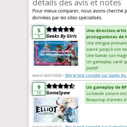
détails des avis et notes
Pour mieux comparer, nous avons cherché pou
données par les sites spécialisés.
5
Une direction arti
Geeks By Girls
5
protagonistes de 
Une intrigue prenan
suivre jusqu'à son t
Une bande son magis
Un gameplay varié qu
punitif
-
[lire le test complet sur Geeks By 
testé le 06/07/2026
9
Un gameplay de RPG
GameSpew
10
La bande sonore est
Beaucoup d'armes et 
-
[lire le test complet sur GameSp