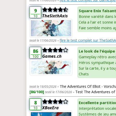
testé le 17/06/2026
9
Square Enix faisan
TheSixthAxis
10
Bonne variété dans l
Cela a l'air et sonne 
Faie semble moins a
-
[lire le test complet sur TheSixthA
testé le 17/06/2026
86
Le look de l'équipe
Games.ch
100
Gameplay rétro avec
Héros sympathique a
Sur la carte, il y a t
Chats
- The Adventures Of Elliot - Vorsc
testé le 18/05/2026
[86/100]
- Test The Adventures of E
testé le 17/06/2026
8
Excellente partitio
XBoxEra
10
Interprétation vocale
Systèmes de jeu amu