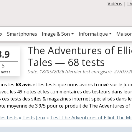
Vidéos
|
D
x
Smartphones
Image & Son
Informatique
Maiso
The Adventures of Ell
3.9
Tales — 68 tests
5
Date:
18/05/2026
(dernier test enregistré:
27/07/2
notes
tous les
68 avis
et les tests que nous avons trouvé sur le Jeu
avec les 49 notes et les commentaires des testeurs dans leur
 ces tests des sites & magazines internet spécialisés dans l
te moyenne de 3.9/5 pour ce produit de The Adventures of El
es tests
»
Tests Jeux
»
Test The Adventures of Elliot The Mi