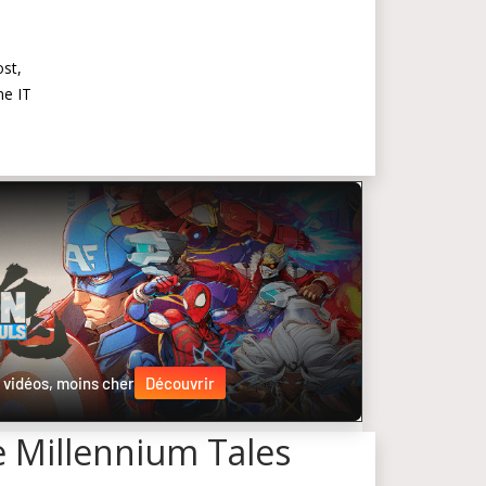
st,
me IT
 vidéos, moins cher
Découvrir
e Millennium Tales