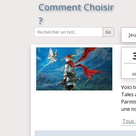
Comment Choisir
?
Jeu
49
Voici 
Tales 
Parmis
une no
Tous l