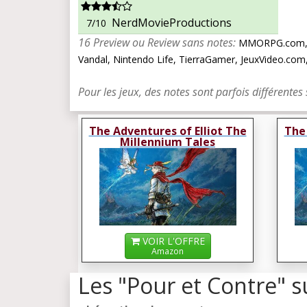
NerdMovieProductions
7/10
16 Preview ou Review sans notes:
MMORPG.com, Di
Vandal, Nintendo Life, TierraGamer, JeuxVideo.co
Pour les jeux, des notes sont parfois différentes 
The Adventures of Elliot The
The 
Millennium Tales
VOIR L'OFFRE
Amazon
Les "Pour et Contre" s