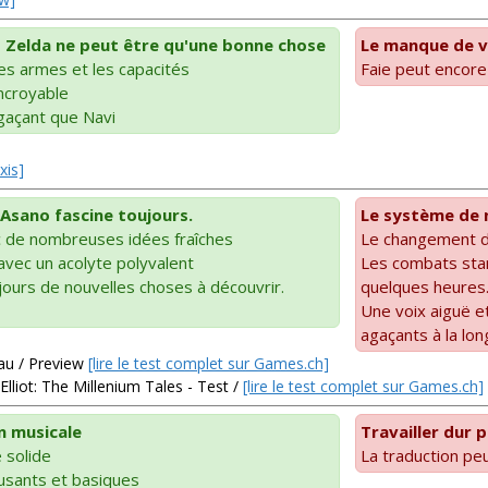
t Zelda ne peut être qu'une bonne chose
Le manque de va
es armes et les capacités
Faie peut encore
incroyable
gaçant que Navi
xis]
 Asano fascine toujours.
Le système de n
 de nombreuses idées fraîches
Le changement d'
vec un acolyte polyvalent
Les combats sta
oujours de nouvelles choses à découvrir.
quelques heures
Une voix aiguë e
agaçants à la lon
hau / Preview
[lire le test complet sur Games.ch]
lliot: The Millenium Tales - Test /
[lire le test complet sur Games.ch]
n musicale
Travailler dur p
 solide
La traduction pe
sants et basiques