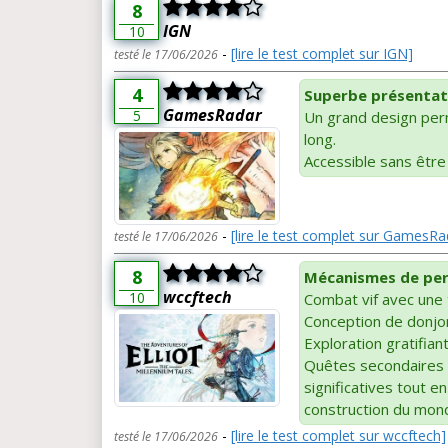
8
IGN
10
-
[lire le test complet sur IGN]
testé le 17/06/2026
4
Superbe présentat
GamesRadar
5
Un grand design perm
long.
Accessible sans être 
-
[lire le test complet sur GamesRa
testé le 17/06/2026
8
Mécanismes de pers
wccftech
10
Combat vif avec une
Conception de donjon
Exploration gratifian
Quêtes secondaires
significatives tout e
construction du mon
-
[lire le test complet sur wccftech]
testé le 17/06/2026