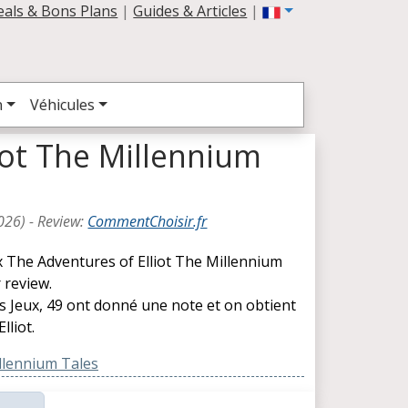
eals & Bons Plans
|
Guides & Articles
|
n
Véhicules
iot The Millennium
026
) -
Review
:
CommentChoisir.fr
x The Adventures of Elliot The Millennium
 review.
es Jeux, 49 ont donné une note et on obtient
liot.
llennium Tales