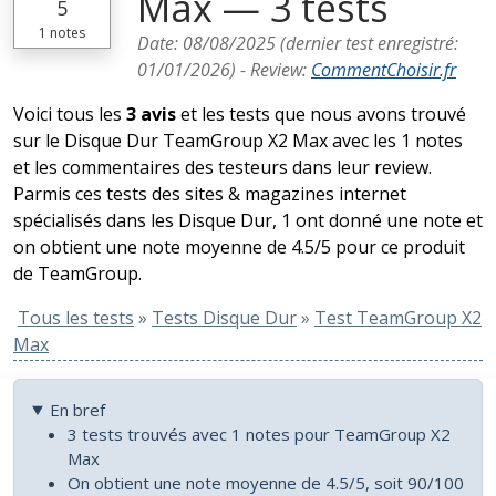
Max — 3 tests
5
1
notes
Date:
08/08/2025
(dernier test enregistré:
01/01/2026
) -
Review
:
CommentChoisir.fr
Voici tous les
3 avis
et les tests que nous avons trouvé
sur le Disque Dur TeamGroup X2 Max avec les 1 notes
et les commentaires des testeurs dans leur review.
Parmis ces tests des sites & magazines internet
spécialisés dans les Disque Dur, 1 ont donné une note et
on obtient une note moyenne de 4.5/5 pour ce produit
de TeamGroup.
Tous les tests
»
Tests Disque Dur
»
Test TeamGroup X2
Max
En bref
3 tests trouvés avec 1 notes pour TeamGroup X2
Max
On obtient une note moyenne de 4.5/5, soit 90/100