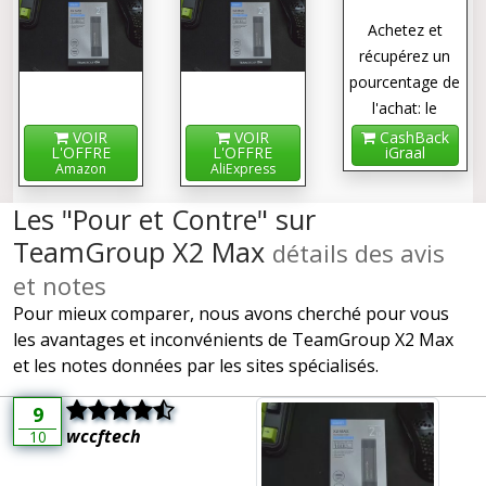
Achetez et
récupérez un
pourcentage de
l'achat: le
cashback !
VOIR
VOIR
CashBack
L'OFFRE
L'OFFRE
iGraal
Amazon
AliExpress
Les "Pour et Contre" sur
TeamGroup X2 Max
détails des avis
et notes
Pour mieux comparer, nous avons cherché pour vous
les avantages et inconvénients de TeamGroup X2 Max
et les notes données par les sites spécialisés.
9
wccftech
10