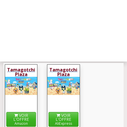
Tamagotchi
Tamagotchi
Plaza
Plaza
VOIR
VOIR
L'OFFRE
L'OFFRE
Amazon
AliExpress