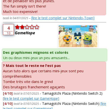
et de pénaliser les plus jeunes.
The fun simply isn't there!
Much too expensive!
-
[lire le test complet sur Nintendo-Town]
testé le 04/07/2025
4
GameHope
10
Des graphismes mignons et colorés
Un ou deux mini-jeux un peu amusants...
? Mais tout le reste ne l'est pas
Aucun tuto alors que certains mini-jeux sont peu
compréhensibles
Tombe très vite dans le grind
Des bruitages franchement agaçants
[4/10]
- Tamagotchi Plaza (Nintendo Switch 2)
testé le 07/07/2025
[lire le test complet sur GameHope]
[4/10]
- Tamagotchi Plaza (Nintendo Switch)
[lire
testé le 07/07/2025
le test complet sur GameHope]