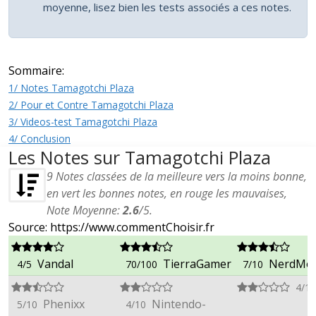
moyenne, lisez bien les tests associés a ces notes.
Sommaire:
1/ Notes Tamagotchi Plaza
2/ Pour et Contre Tamagotchi Plaza
3/ Videos-test Tamagotchi Plaza
4/ Conclusion
Les Notes sur Tamagotchi Plaza
9
Notes classées de la meilleure vers la moins bonne,
en vert les bonnes notes, en rouge les mauvaises,
Note Moyenne:
2.6
/
5
.
Source: https://www.commentChoisir.fr
Vandal
TierraGamer
NerdMov
4/5
70/100
7/10
4/10
Phenixx
Nintendo-
5/10
4/10