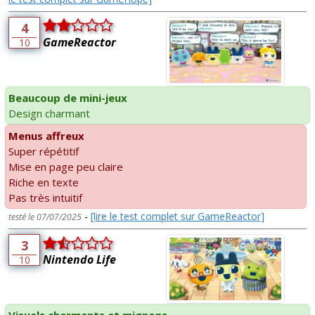
4
GameReactor
10
Beaucoup de mini-jeux
Design charmant
Menus affreux
Super répétitif
Mise en page peu claire
Riche en texte
Pas très intuitif
-
[lire le test complet sur GameReactor]
testé le 07/07/2025
3
Nintendo Life
10