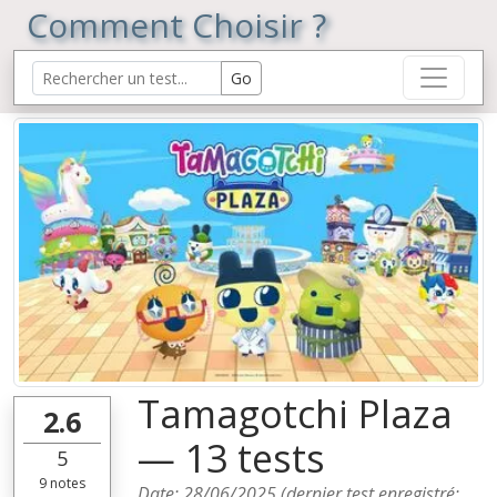
Comment Choisir ?
Tamagotchi Plaza
2.6
— 13 tests
5
9
notes
Date:
28/06/2025
(dernier test enregistré: