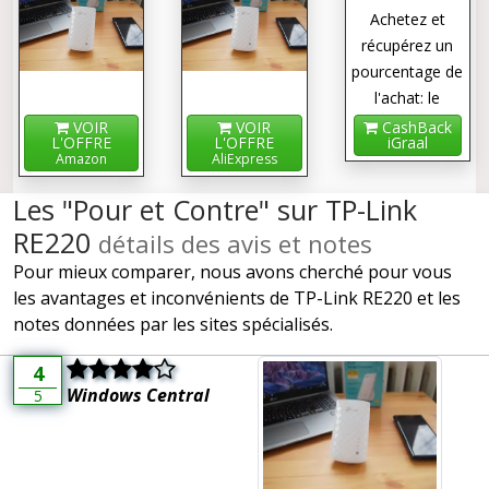
Achetez et
récupérez un
pourcentage de
l'achat: le
cashback !
VOIR
VOIR
CashBack
L'OFFRE
L'OFFRE
iGraal
Amazon
AliExpress
Les "Pour et Contre" sur TP-Link
RE220
détails des avis et notes
Pour mieux comparer, nous avons cherché pour vous
les avantages et inconvénients de TP-Link RE220 et les
notes données par les sites spécialisés.
4
Windows Central
5