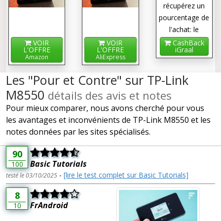
récupérez un
pourcentage de
l'achat: le
cashback !
VOIR
VOIR
CashBack
L'OFFRE
L'OFFRE
iGraal
Amazon
AliExpress
Les "Pour et Contre" sur TP-Link
M8550
détails des avis et notes
Pour mieux comparer, nous avons cherché pour vous
les avantages et inconvénients de TP-Link M8550 et les
notes données par les sites spécialisés.
90
Basic Tutorials
100
-
[lire le test complet sur Basic Tutorials]
testé le 03/10/2025
8
FrAndroid
10