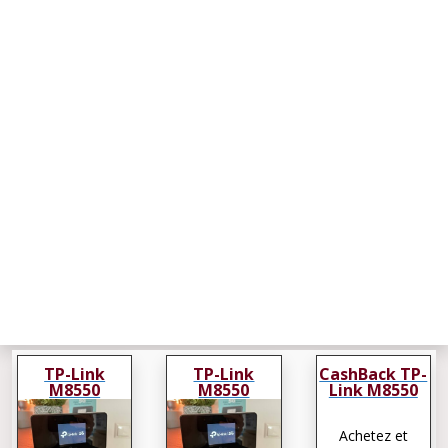
TP-Link
TP-Link
CashBack TP-
M8550
M8550
Link M8550
Achetez et