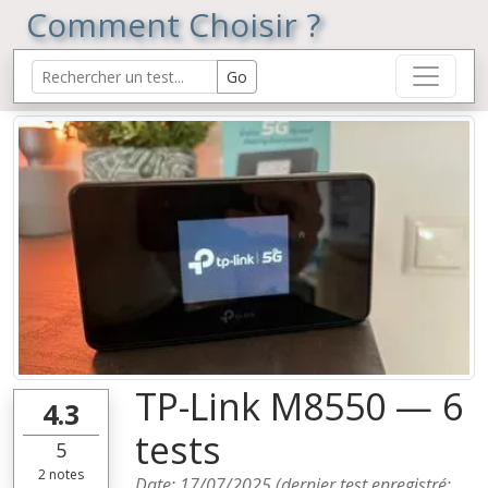
Comment Choisir ?
TP-Link M8550 — 6
4.3
tests
5
2
notes
Date:
17/07/2025
(dernier test enregistré: