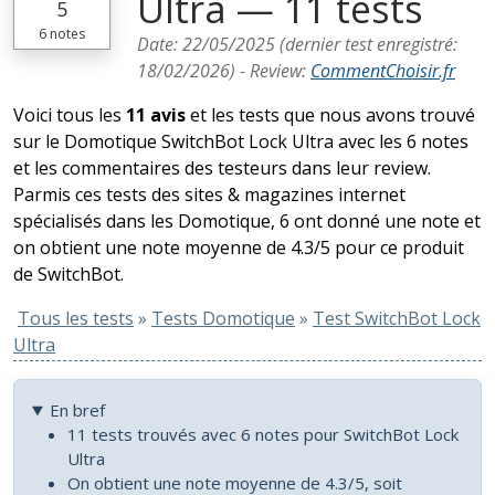
Ultra — 11 tests
5
6
notes
Date:
22/05/2025
(dernier test enregistré:
18/02/2026
) -
Review
:
CommentChoisir.fr
Voici tous les
11 avis
et les tests que nous avons trouvé
sur le Domotique SwitchBot Lock Ultra avec les 6 notes
et les commentaires des testeurs dans leur review.
Parmis ces tests des sites & magazines internet
spécialisés dans les Domotique, 6 ont donné une note et
on obtient une note moyenne de 4.3/5 pour ce produit
de SwitchBot.
Tous les tests
»
Tests Domotique
»
Test SwitchBot Lock
Ultra
En bref
11 tests trouvés avec 6 notes pour SwitchBot Lock
Ultra
On obtient une note moyenne de 4.3/5, soit