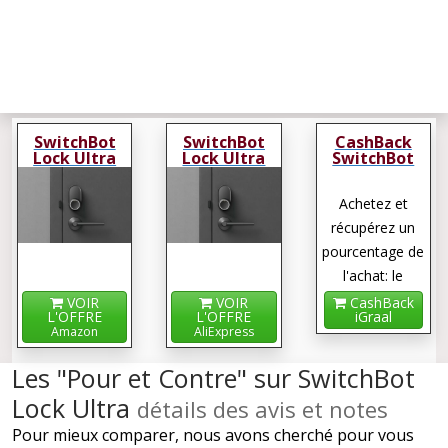
SwitchBot
SwitchBot
CashBack
Lock Ultra
Lock Ultra
SwitchBot
Lock Ultra
Achetez et
récupérez un
pourcentage de
l'achat: le
cashback !
VOIR
VOIR
CashBack
L'OFFRE
L'OFFRE
iGraal
Amazon
AliExpress
Les "Pour et Contre" sur SwitchBot
Lock Ultra
détails des avis et notes
Pour mieux comparer, nous avons cherché pour vous