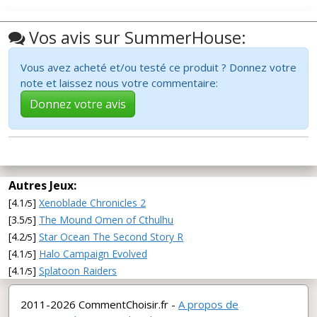
Vos avis sur SummerHouse:
Vous avez acheté et/ou testé ce produit ? Donnez votre
note et laissez nous votre commentaire:
Donnez votre avis
Autres Jeux:
[4.1
]
Xenoblade Chronicles 2
/5
[3.5
]
The Mound Omen of Cthulhu
/5
[4.2
]
Star Ocean The Second Story R
/5
[4.1
]
Halo Campaign Evolved
/5
[4.1
]
Splatoon Raiders
/5
2011-2026 CommentChoisir.fr -
A propos de