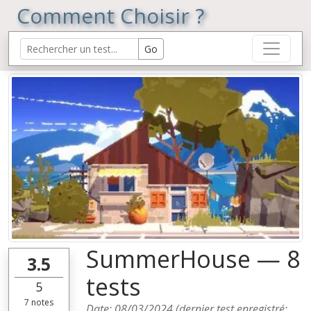
Comment Choisir ?
SummerHouse — 8
3.5
tests
5
7
notes
Date:
08/03/2024
(dernier test enregistré: