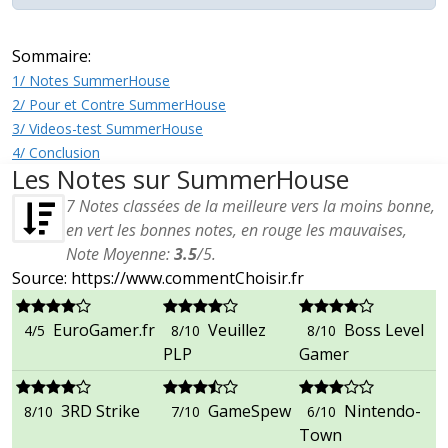
Sommaire:
1/ Notes SummerHouse
2/ Pour et Contre SummerHouse
3/ Videos-test SummerHouse
4/ Conclusion
Les Notes sur SummerHouse
7
Notes classées de la meilleure vers la moins bonne,
en vert les bonnes notes, en rouge les mauvaises,
Note Moyenne:
3.5
/
5
.
Source: https://www.commentChoisir.fr
EuroGamer.fr
Veuillez
Boss Level
4/5
8/10
8/10
PLP
Gamer
3RD Strike
GameSpew
Nintendo-
8/10
7/10
6/10
Town