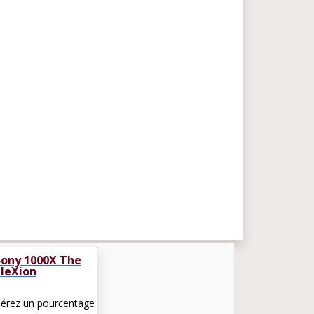
Sony 1000X The
lleXion
pérez un pourcentage