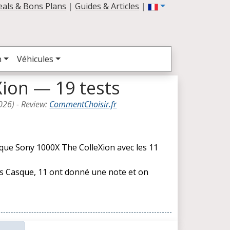
eals & Bons Plans
|
Guides & Articles
|
n
Véhicules
ion — 19 tests
026
) -
Review
:
CommentChoisir.fr
sque Sony 1000X The ColleXion avec les 11
les Casque, 11 ont donné une note et on