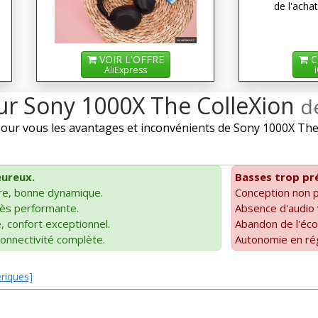
de l'achat
VOIR L'OFFRE
C
AliExpress
sur Sony 1000X The ColleXion
d
ur vous les avantages et inconvénients de Sony 1000X The C
eureux.
Basses trop pré
re, bonne dynamique.
Conception non pl
rès performante.
Absence d'audio 
, confort exceptionnel.
Abandon de l'éco
connectivité complète.
Autonomie en ré
ériques]