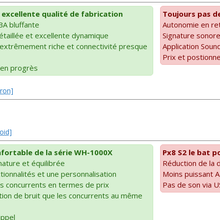
excellente qualité de fabrication
Toujours pas d
BA bluffante
Autonomie en ret
étaillée et excellente dynamique
Signature sonore
e extrêmement riche et connectivité presque
Application Soun
Prix et postionn
en progrès
tron]
oid]
onfortable de la série WH-1000X
Px8 S2 le bat p
ature et équilibrée
Réduction de la d
tionnalités et une personnalisation
Moins puissant
es concurrents en termes de prix
Pas de son via 
tion de bruit que les concurrents au même
appel