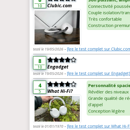
Clubic.com
10
Connectivité poussée
Couple isolation/tra
Très confortable
Construction premi
-
[lire le test complet sur Clubic.co
testé le 19/05/2026
8
Engadget
10
-
[lire le test complet sur Engadget
testé le 19/05/2026
4
Personnalité spaci
What Hi-Fi?
5
Révéler des niveaux 
Grande qualité de ré
d'appel
Conception légère
-
[lire le test complet sur What Hi-F
testé le 01/01/1970