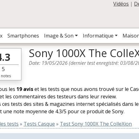
Vidéos
|
D
x
Smartphones
Image & Son
Informatique
Maiso
Sony 1000X The ColleX
4.3
Date:
19/05/2026
(dernier test enregistré:
03/08/2
5
notes
tous les
19 avis
et les tests que nous avons trouvé sur le Ca
et les commentaires des testeurs dans leur review.
 ces tests des sites & magazines internet spécialisés dans 
t une note moyenne de 4.3/5 pour ce produit de Sony.
es tests
»
Tests Casque
»
Test Sony 1000X The ColleXion