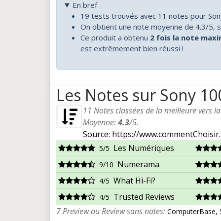
En bref
19 tests trouvés avec 11 notes pour Son
On obtient une note moyenne de 4.3/5, s
Ce produit a obtenu
2 fois la note max
est extrêmement bien réussi !
Les Notes sur Sony 10
11
Notes classées de la meilleure vers l
Moyenne:
4.3
/
5
.
Source: https://www.commentChoisir.
Les Numériques
5/5
Numerama
9/10
What Hi-Fi?
4/5
Trusted Reviews
4/5
7 Preview ou Review sans notes:
ComputerBase, St