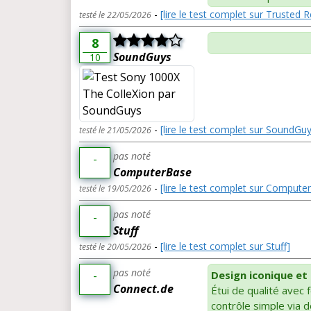
-
[lire le test complet sur Trusted 
testé le 22/05/2026
8
SoundGuys
10
-
[lire le test complet sur SoundGu
testé le 21/05/2026
pas noté
-
ComputerBase
-
[lire le test complet sur Compute
testé le 19/05/2026
pas noté
-
Stuff
-
[lire le test complet sur Stuff]
testé le 20/05/2026
pas noté
-
Design iconique et
Connect.de
Étui de qualité avec
contrôle simple via d