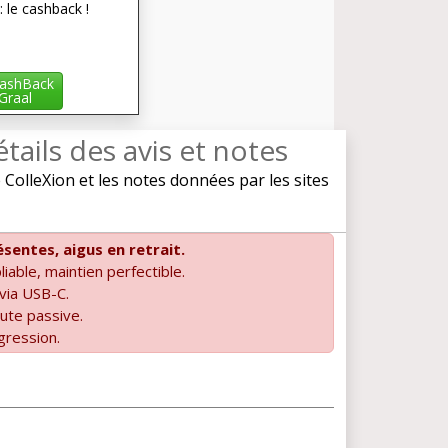
: le cashback !
ashBack
iGraal
étails des avis et notes
olleXion et les notes données par les sites
sentes, aigus en retrait.
iable, maintien perfectible.
via USB-C.
ute passive.
gression.