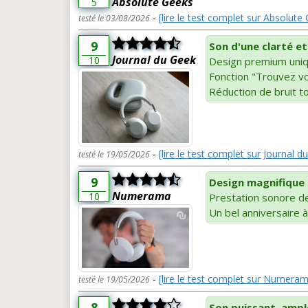
Absolute Geeks
5
-
[lire le test complet sur Absolute
testé le 03/08/2026
9
Son d'une clarté et
Journal du Geek
10
Design premium uni
Fonction "Trouvez vo
Réduction de bruit t
-
[lire le test complet sur Journal d
testé le 19/05/2026
9
Design magnifique
Numerama
10
Prestation sonore de
Un bel anniversaire à
-
[lire le test complet sur Numera
testé le 19/05/2026
8
Son puissant, ample