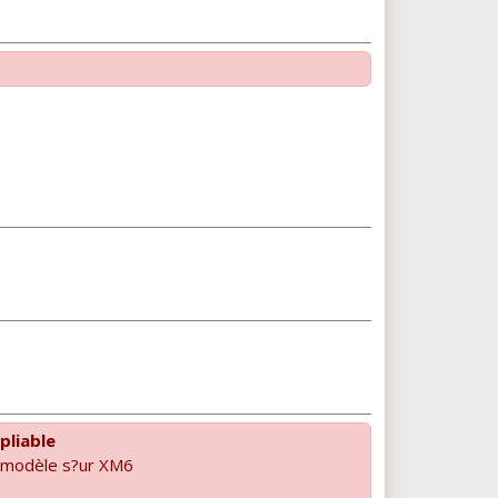
pliable
e modèle s?ur XM6