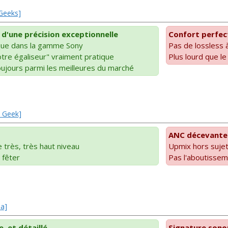
 Geeks]
 d'une précision exceptionnelle
Confort perfect
que dans la gamme Sony
Pas de lossless à
tre égaliseur" vraiment pratique
Plus lourd que le
oujours parmi les meilleures du marché
u Geek]
ANC décevante
 très, très haut niveau
Upmix hors suje
 fêter
Pas l'aboutissem
ma]
, et détaillé
Signature sonor