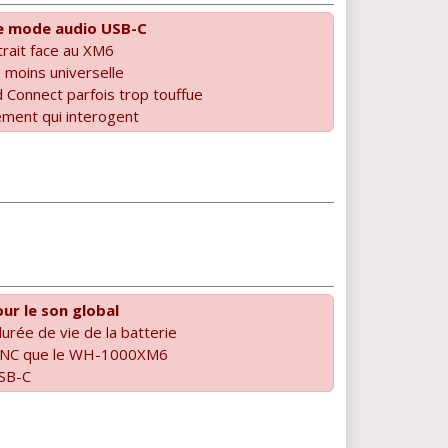
e mode audio USB-C
rait face au XM6
 moins universelle
d Connect parfois trop touffue
ement qui interogent
our le son global
urée de vie de la batterie
 ANC que le WH-1000XM6
USB-C