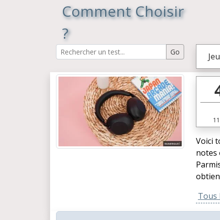
Comment Choisir
?
Jeu
11
Voici 
notes 
Parmis
obtien
Tous l