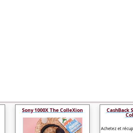
Sony 1000X The ColleXion
CashBack 
Co
Achetez et récu