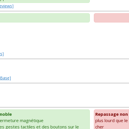
Reviews]
ys]
rBase]
 noble
Repassage non 
 fermeture magnétique
plus lourd que l
es gestes tactiles et des boutons sur le
cher