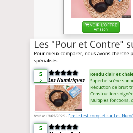
VOIR L'OFFRE
Amazon
Les "Pour et Contre" 
Pour mieux comparer, nous avons cherché po
spécialisés.
5
Rendu clair et chal
Les Numériques
5
Superbe scène sono
Réduction de bruit t
Construction soignée
Multiples fonctions, 
-
[lire le test complet sur Les Num
testé le 19/05/2026
5