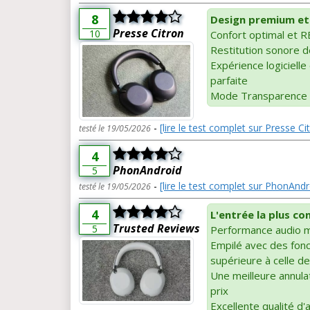
8
Design premium et 
Presse Citron
10
Confort optimal et R
Restitution sonore d
Expérience logiciell
parfaite
Mode Transparence 
-
[lire le test complet sur Presse Ci
testé le 19/05/2026
4
PhonAndroid
5
-
[lire le test complet sur PhonAndr
testé le 19/05/2026
4
L'entrée la plus c
Trusted Reviews
5
Performance audio m
Empilé avec des fonc
supérieure à celle d
Une meilleure annula
prix
Excellente qualité d'