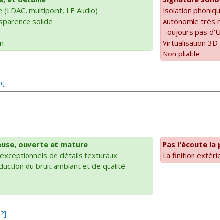
 (LDAC, multipoint, LE Audio)
Isolation phoni
nsparence solide
Autonomie très 
Toujours pas d'U
um
Virtualisation 3D
Non pliable
m]
]
euse, ouverte et mature
Pas l'écoute la
exceptionnels de détails texturaux
La finition exté
duction du bruit ambiant et de qualité
i?]