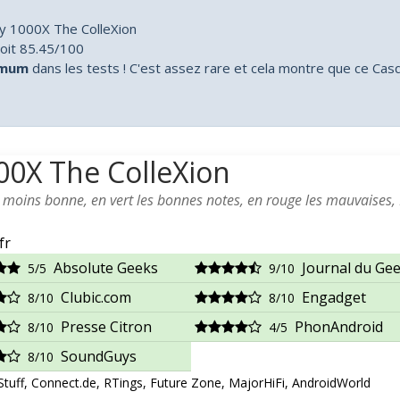
y 1000X The ColleXion
oit 85.45/100
imum
dans les tests ! C'est assez rare et cela montre que ce Cas
00X The ColleXion
a moins bonne, en vert les bonnes notes, en rouge les mauvaises,
fr
Absolute Geeks
Journal du Ge
5/5
9/10
Clubic.com
Engadget
8/10
8/10
Presse Citron
PhonAndroid
8/10
4/5
SoundGuys
8/10
uff, Connect.de, RTings, Future Zone, MajorHiFi, AndroidWorld