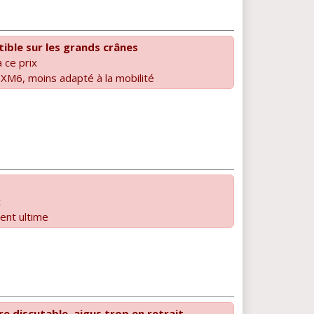
ible sur les grands crânes
 ce prix
 XM6, moins adapté à la mobilité
t
ent ultime
e discutable, aigus trop en retrait