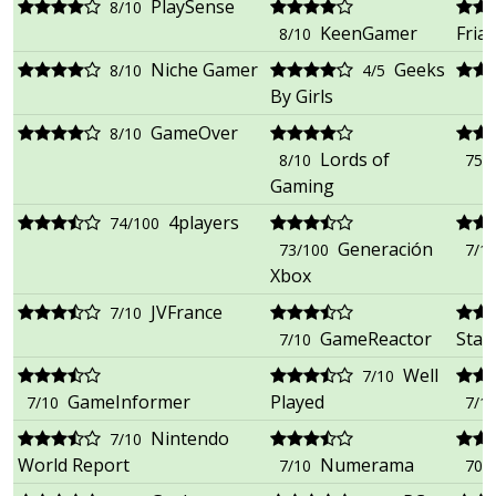
PlaySense
8/10
KeenGamer
Fria
8/10
Niche Gamer
Geeks
8/10
4/5
By Girls
GameOver
8/10
Lords of
8/10
75/
Gaming
4players
74/100
Generación
73/100
7/1
Xbox
JVFrance
7/10
GameReactor
Star
7/10
Well
7/10
GameInformer
Played
7/10
7/1
Nintendo
7/10
World Report
Numerama
7/10
70/