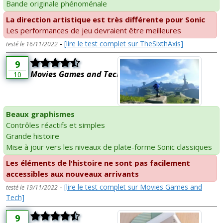
Bande originale phénoménale
La direction artistique est très différente pour Sonic
Les performances de jeu devraient être meilleures
-
[lire le test complet sur TheSixthAxis]
testé le 16/11/2022
9
Movies Games and Tech
10
Beaux graphismes
Contrôles réactifs et simples
Grande histoire
Mise à jour vers les niveaux de plate-forme Sonic classiques
Les éléments de l'histoire ne sont pas facilement
accessibles aux nouveaux arrivants
-
[lire le test complet sur Movies Games and
testé le 19/11/2022
Tech]
9