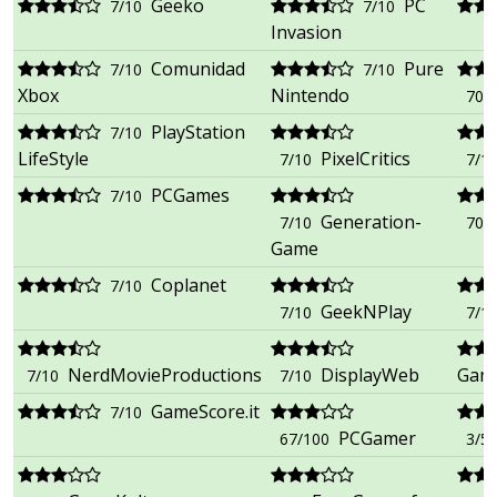
Geeko
PC
7/10
7/10
Invasion
Comunidad
Pure
7/10
7/10
Xbox
Nintendo
70/
PlayStation
7/10
LifeStyle
PixelCritics
7/10
7/1
PCGames
7/10
Generation-
7/10
70/
Game
Coplanet
7/10
GeekNPlay
7/10
7/1
NerdMovieProductions
DisplayWeb
Gam
7/10
7/10
GameScore.it
7/10
PCGamer
67/100
3/5