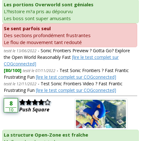
Les portions Overworld sont géniales
L?histoire m?a pris au dépourvu
Les boss sont super amusants
Se sent parfois seul
Des sections profondément frustrantes
Le flou de mouvement tant redouté
- Sonic Frontiers Preview ? Gotta Go? Explore
testé le 13/06/2022
the Open World Reasonably Fast
[lire le test complet sur
COGconnected]
[80/100]
- Test Sonic Frontiers ? Fast Frantic
testé le 07/11/2022
Frustrating Fun
[lire le test complet sur COGconnected]
- Test Sonic Frontiers Video ? Fast Frantic
testé le 12/11/2022
Frustrating Fun
[lire le test complet sur COGconnected]
8
Push Square
10
La structure Open-Zone est fraîche