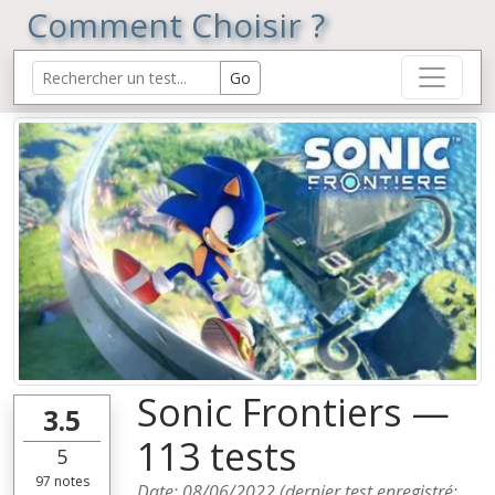
Comment Choisir ?
Sonic Frontiers —
3.5
113 tests
5
97
notes
Date:
08/06/2022
(dernier test enregistré: