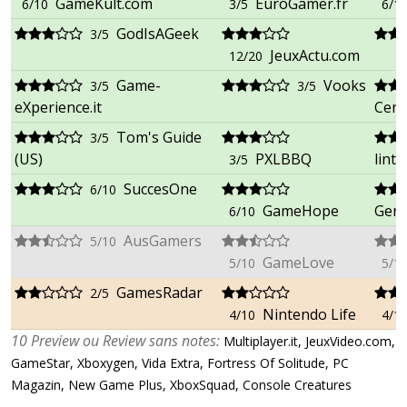
GameKult.com
EuroGamer.fr
6/10
3/5
6/1
GodIsAGeek
3/5
JeuxActu.com
12/20
Game-
Vooks
3/5
3/5
eXperience.it
Cent
Tom's Guide
3/5
(US)
PXLBBQ
lint
3/5
SuccesOne
6/10
GameHope
Gene
6/10
AusGamers
5/10
GameLove
5/10
5/1
GamesRadar
2/5
Nintendo Life
4/10
4/1
10 Preview ou Review sans notes:
Multiplayer.it, JeuxVideo.com,
GameStar, Xboxygen, Vida Extra, Fortress Of Solitude, PC
Magazin, New Game Plus, XboxSquad, Console Creatures