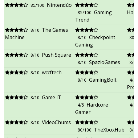
Nintendúo
85/100
Gaming
Hard
85/100
Trend
The Games
8/10
Machine
Checkpoint
8/10
80/
Gaming
Push Square
8/10
SpazioGames
8/10
8/1
wccftech
8/10
GamingBolt
8/10
4/5
Prod
Game IT
8/10
Hardcore
4/5
4/5
Gamer
VideoChums
8/10
TheXboxHub
80/100
8/1