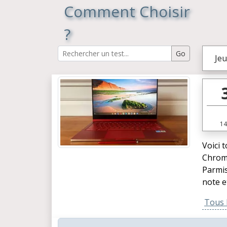
Comment Choisir
?
Jeu
14
Voici 
Chrome
Parmis
note e
Tous l