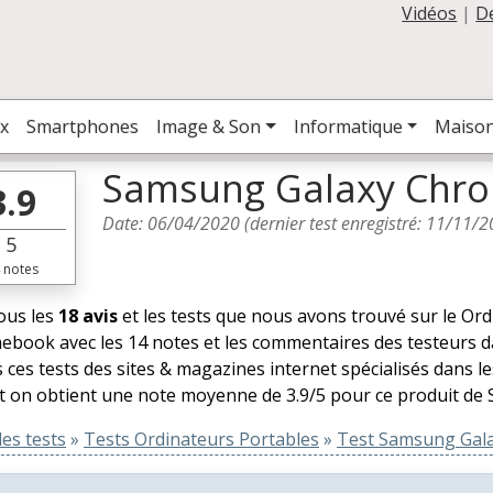
Vidéos
|
D
x
Smartphones
Image & Son
Informatique
Maiso
Samsung Galaxy Chro
3.9
Date:
06/04/2020
(dernier test enregistré:
11/11/2
5
notes
tous les
18 avis
et les tests que nous avons trouvé sur le O
book avec les 14 notes et les commentaires des testeurs da
 ces tests des sites & magazines internet spécialisés dans 
t on obtient une note moyenne de 3.9/5 pour ce produit de
es tests
»
Tests Ordinateurs Portables
»
Test Samsung Gal