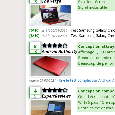
The Verge
10
Excellent écran
Stylet inclus utile
[6/10]
- Test Samsung Galaxy Chrom
testé le 06/04/2020
[8/10]
- Test Samsung Galaxy Chro
testé le 01/03/2021
8
Conception attray
Android Authority
10
Affichage QLED attr
Bonne autonomie de 
Beaucoup de perfor
-
[lire le test complet sur Android A
testé le 09/05/2021
4
Conception compac
ExpertReviews
5
Grand écran haute ré
Wi-Fi 6 plus 4G en o
Reste calme et frais