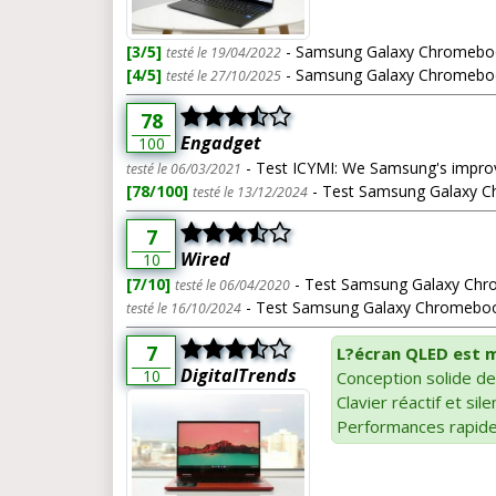
[3/5]
- Samsung Galaxy Chromebook
testé le 19/04/2022
[4/5]
- Samsung Galaxy Chromeboo
testé le 27/10/2025
78
Engadget
100
- Test ICYMI: We Samsung's impr
testé le 06/03/2021
[78/100]
- Test Samsung Galaxy C
testé le 13/12/2024
7
Wired
10
[7/10]
- Test Samsung Galaxy Chr
testé le 06/04/2020
- Test Samsung Galaxy Chromebook
testé le 16/10/2024
7
L?écran QLED est 
DigitalTrends
10
Conception solide de
Clavier réactif et sil
Performances rapid