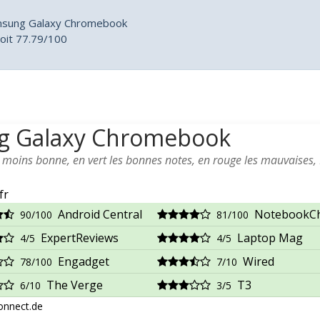
amsung Galaxy Chromebook
oit 77.79/100
ng Galaxy Chromebook
a moins bonne, en vert les bonnes notes, en rouge les mauvaises,
fr
Android Central
NotebookC
90/100
81/100
ExpertReviews
Laptop Mag
4/5
4/5
Engadget
Wired
78/100
7/10
The Verge
T3
6/10
3/5
nnect.de