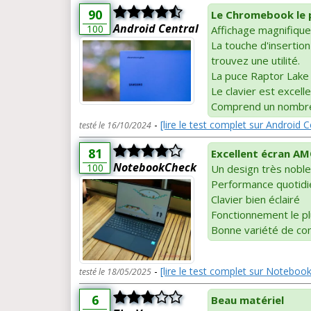
90
Le Chromebook le pl
Android Central
100
Affichage magnifique
La touche d'insertio
trouvez une utilité.
La puce Raptor Lake 
Le clavier est excell
Comprend un nombre
-
[lire le test complet sur Android C
testé le 16/10/2024
81
Excellent écran A
NotebookCheck
100
Un design très noble
Performance quotidie
Clavier bien éclairé
Fonctionnement le pl
Bonne variété de co
-
[lire le test complet sur Noteboo
testé le 18/05/2025
6
Beau matériel