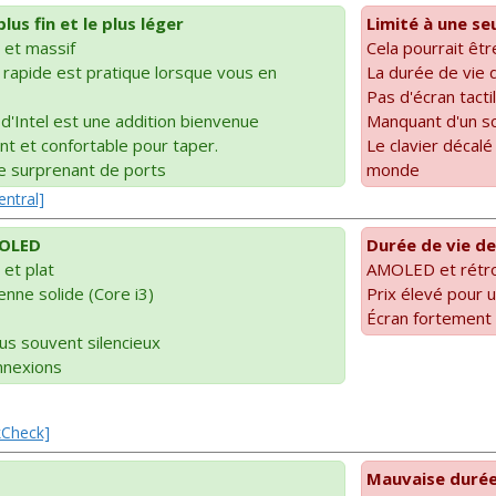
us fin et le plus léger
Limité à une se
 et massif
Cela pourrait êtr
n rapide est pratique lorsque vous en
La durée de vie d
Pas d'écran tacti
d'Intel est une addition bienvenue
Manquant d'un sc
ent et confortable pour taper.
Le clavier décalé
 surprenant de ports
monde
entral]
MOLED
Durée de vie de
 et plat
AMOLED et rétroé
nne solide (Core i3)
Prix élevé pour
Écran fortement 
us souvent silencieux
nnexions
kCheck]
Mauvaise durée 