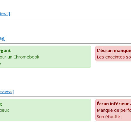
views]
ag]
légant
L'écran manque 
pour un Chromebook
Les enceintes so
e
Reviews]
g
Écran inférieur
cieux
Manque de perf
Son étouffé