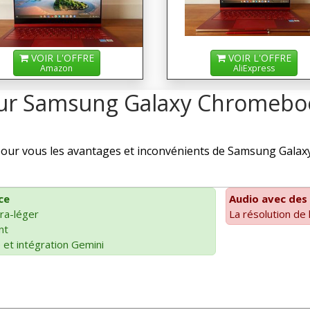
VOIR L'OFFRE
VOIR L'OFFRE
Amazon
AliExpress
 sur Samsung Galaxy Chromeb
our vous les avantages et inconvénients de Samsung Galax
ce
Audio avec des
tra-léger
La résolution de
nt
e et intégration Gemini