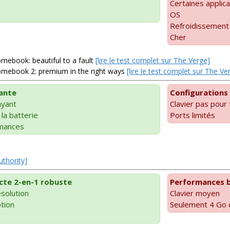
Certaines appli
OS
Refroidissement
Cher
ebook: beautiful to a fault
[lire le test complet sur The Verge]
mebook 2: premium in the right ways
[lire le test complet sur The Ve
ante
Configurations 
ayant
Clavier pas pour
la batterie
Ports limités
mances
uthority]
te 2-en-1 robuste
Performances 
solution
Clavier moyen
ption
Seulement 4 Go