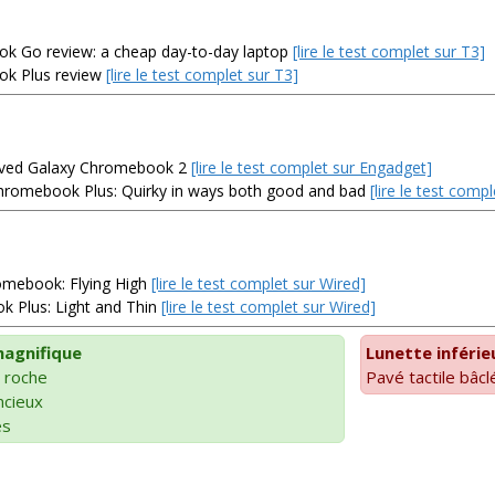
 Go review: a cheap day-to-day laptop
[lire le test complet sur T3]
k Plus review
[lire le test complet sur T3]
oved Galaxy Chromebook 2
[lire le test complet sur Engadget]
hromebook Plus: Quirky in ways both good and bad
[lire le test comp
omebook: Flying High
[lire le test complet sur Wired]
 Plus: Light and Thin
[lire le test complet sur Wired]
magnifique
Lunette inférie
 roche
Pavé tactile bâcl
encieux
es