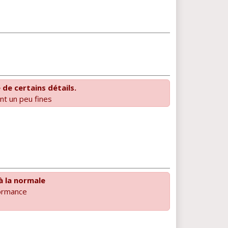
de certains détails.
nt un peu fines
 à la normale
ormance