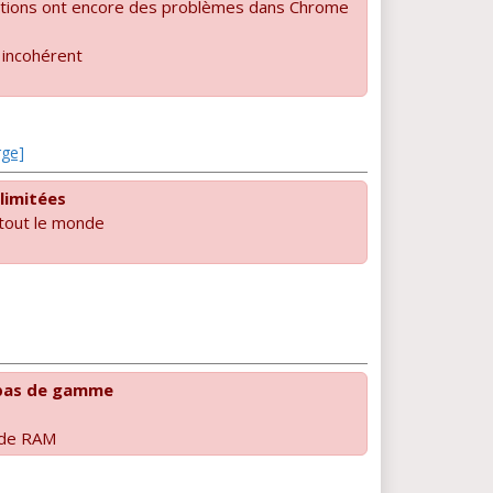
cations ont encore des problèmes dans Chrome
 incohérent
rge]
limitées
 tout le monde
bas de gamme
 de RAM