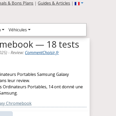
eals & Bons Plans
|
Guides & Articles
|
n
Véhicules
mebook — 18 tests
025
) -
Review
:
CommentChoisir.fr
rdinateurs Portables Samsung Galaxy
ns leur review.
les Ordinateurs Portables, 14 ont donné une
 Samsung.
axy Chromebook