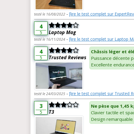
-
[lire le test complet sur ExpertRe
testé le 16/08/2022
4
Laptop Mag
5
-
[lire le test complet sur Laptop M
testé le 16/11/2024
4
Châssis léger et é
Trusted Reviews
5
Puissance décente 
Excellente enduranc
-
[lire le test complet sur Trusted 
testé le 24/03/2025
3
Ne pèse que 1,45 k
T3
5
Clavier tactile et spa
Design remarquable