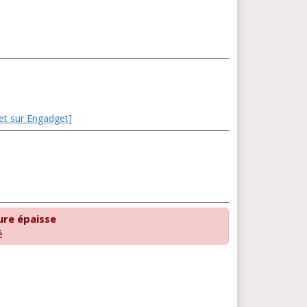
let sur Engadget]
ure épaisse
é