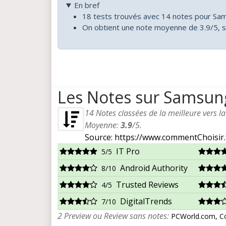
En bref
18 tests trouvés avec 14 notes pour S
On obtient une note moyenne de 3.9/5, s
Les Notes sur Samsu
14
Notes classées de la meilleure vers l
Moyenne:
3.9
/
5
.
Source: https://www.commentChoisir.
IT Pro
5/5
Android Authority
8/10
Trusted Reviews
4/5
DigitalTrends
7/10
2 Preview ou Review sans notes:
PCWorld.com, Co