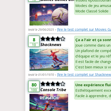
Modes de jeu amusan
Mode Classé Solide
-
[lire le test complet sur Movies
testé le 29/06/2025
8
Ça a l'air et ça so
Shacknews
10
Joue comme dans un
Un plafond de compé
d'équipe et le jeu réf
Il est facile de chan
C'est bien mieux si 
-
[lire le test complet sur Shacknew
testé le 01/01/1970
80
Une expérience flu
Console Tribe
100
Esthétiquement exce
Facile à apprendre, di