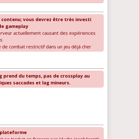
 contenu; vous devrez être très investi
 de gameplay
rveur actuellement causant des expériences
es
de combat restrictif dans un jeu déjà cher
 prend du temps, pas de crossplay au
lques saccades et lag mineurs.
erplateforme
t se traduit en français par "Audio Incohérent"