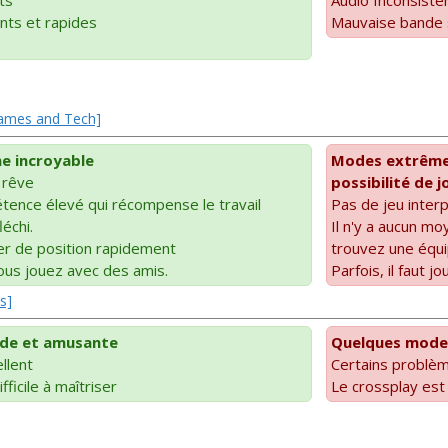
ts et rapides
Mauvaise bande
 Games and Tech]
nne incroyable
Modes extrême
 rêve
possibilité de j
tence élevé qui récompense le travail
Pas de jeu inter
léchi.
Il n'y a aucun mo
ger de position rapidement
trouvez une équ
vous jouez avec des amis.
Parfois, il faut 
s]
ide et amusante
Quelques modes
llent
Certains problè
fficile à maîtriser
Le crossplay es