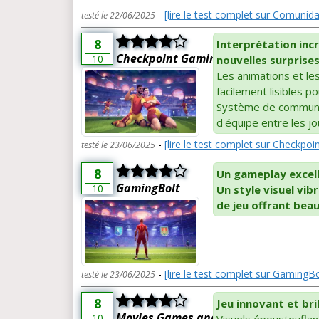
-
[lire le test complet sur Comunid
testé le 22/06/2025
8
Interprétation inc
Checkpoint Gaming
10
nouvelles surprises
Les animations et le
facilement lisibles p
Système de communica
d'équipe entre les j
-
[lire le test complet sur Checkpo
testé le 23/06/2025
8
Un gameplay excell
GamingBolt
10
Un style visuel vib
de jeu offrant bea
-
[lire le test complet sur GamingBo
testé le 23/06/2025
8
Jeu innovant et bri
Movies Games and Tech
10
Visuels époustouflan