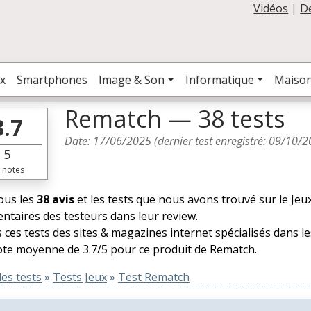
Vidéos
|
D
x
Smartphones
Image & Son
Informatique
Maiso
Rematch — 38 tests
3.7
Date:
17/06/2025
(dernier test enregistré:
09/10/2
5
notes
tous les
38 avis
et les tests que nous avons trouvé sur le Jeu
taires des testeurs dans leur review.
 ces tests des sites & magazines internet spécialisés dans l
te moyenne de 3.7/5 pour ce produit de Rematch.
es tests
»
Tests Jeux
»
Test Rematch