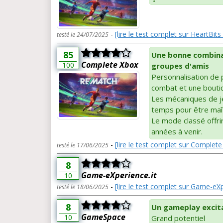
-
[lire le test complet sur HeartBits
testé le 24/07/2025
85
Une bonne combinai
Complete Xbox
100
groupes d'amis
Personnalisation de
combat et une boutiqu
Les mécaniques de j
temps pour être maî
Le mode classé offrir
années à venir.
-
[lire le test complet sur Complet
testé le 17/06/2025
8
Game-eXperience.it
10
-
[lire le test complet sur Game-eXp
testé le 18/06/2025
8
Un gameplay excit
GameSpace
10
Grand potentiel