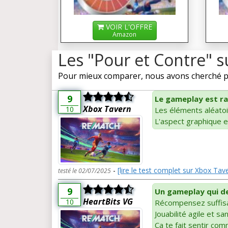
VOIR L'OFFRE
Amazon
Les "Pour et Contre" 
Pour mieux comparer, nous avons cherché pou
9
Le gameplay est ra
Xbox Tavern
10
Les éléments aléatoi
L'aspect graphique e
-
[lire le test complet sur Xbox Tav
testé le 02/07/2025
9
Un gameplay qui de
HeartBits VG
10
Récompensez suffis
Jouabilité agile et s
Ça te fait sentir com