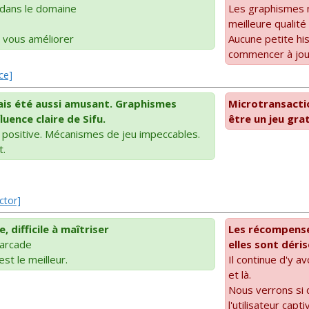
dans le domaine
Les graphismes 
meilleure qualité
 vous améliorer
Aucune petite his
commencer à joue
ce]
mais été aussi amusant. Graphismes
Microtransactio
luence claire de Sifu.
être un jeu grat
 positive. Mécanismes de jeu impeccables.
t.
ctor]
 difficile à maîtriser
Les récompense
'arcade
elles sont déris
st le meilleur.
Il continue d'y a
et là.
Nous verrons si 
l'utilisateur cap