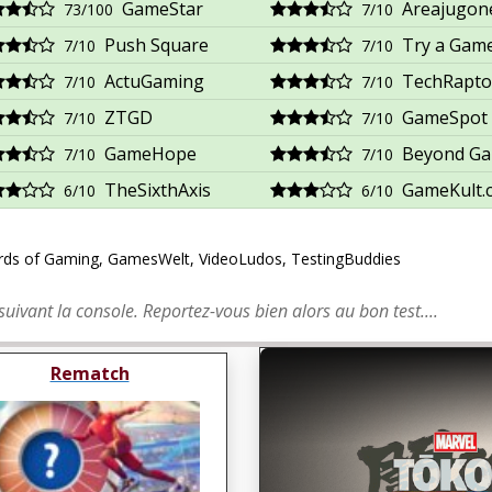
GameStar
Areajugon
73/100
7/10
Push Square
Try a Gam
7/10
7/10
ActuGaming
TechRapto
7/10
7/10
ZTGD
GameSpot
7/10
7/10
GameHope
Beyond G
7/10
7/10
TheSixthAxis
GameKult.
6/10
6/10
Lords of Gaming, GamesWelt, VideoLudos, TestingBuddies
suivant la console. Reportez-vous bien alors au bon test....
Rematch