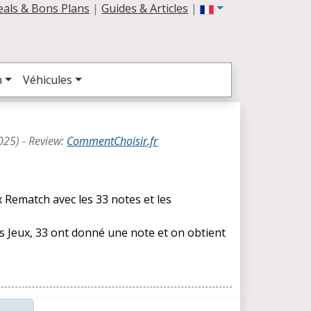
eals & Bons Plans
|
Guides & Articles
|
n
Véhicules
025
) -
Review
:
CommentChoisir.fr
x Rematch avec les 33 notes et les
es Jeux, 33 ont donné une note et on obtient