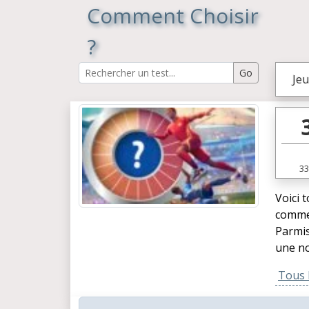
Comment Choisir
?
Jeu
33
Voici 
commen
Parmis
une no
Tous l