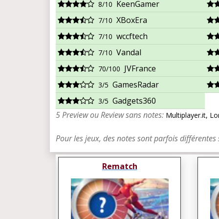
KeenGamer
8/10
XBoxEra
7/10
wccftech
7/10
Vandal
7/10
JVFrance
70/100
GamesRadar
3/5
Gadgets360
3/5
5 Preview ou Review sans notes:
Multiplayer.it, 
Pour les jeux, des notes sont parfois différentes 
Rematch