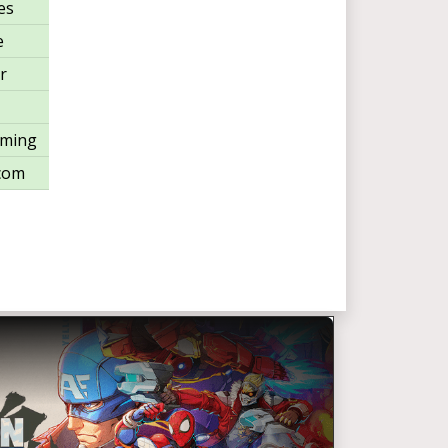
es
e
r
aming
com