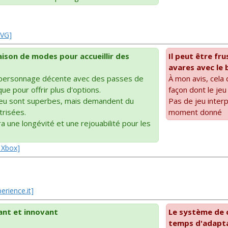
 VG]
son de modes pour accueillir des
Il peut être fr
avares avec le 
 personnage décente avec des passes de
À mon avis, cela 
e pour offrir plus d'options.
façon dont le jeu
eu sont superbes, mais demandent du
Pas de jeu inter
trisées.
moment donné
a une longévité et une rejouabilité pour les
e Xbox]
erience.it]
ant et innovant
Le système de c
temps d'adapta