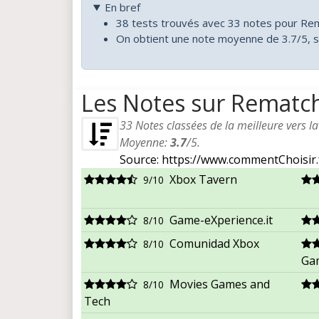
En bref
38 tests trouvés avec 33 notes pour Re
On obtient une note moyenne de 3.7/5, s
Les Notes sur Rematc
33
Notes classées de la meilleure vers l
Moyenne:
3.7
/
5
.
Source: https://www.commentChoisir.
Xbox Tavern
9/10
Game-eXperience.it
8/10
Comunidad Xbox
8/10
Ga
Movies Games and
8/10
Tech