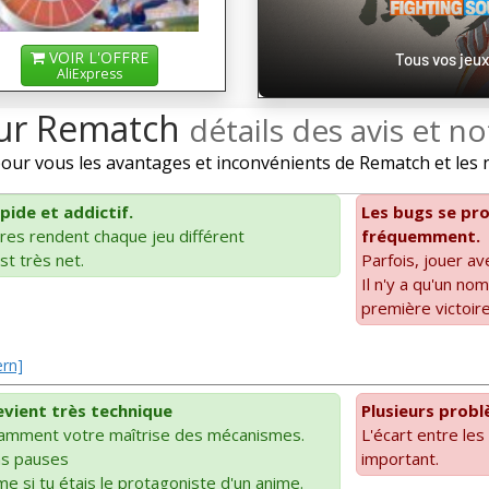
VOIR L'OFFRE
Tous vos jeux
AliExpress
sur Rematch
détails des avis et n
r vous les avantages et inconvénients de Rematch et les no
pide et addictif.
Les bugs se pro
res rendent chaque jeu différent
fréquemment.
st très net.
Parfois, jouer av
Il n'y a qu'un no
première victoire
ern]
vient très technique
Plusieurs prob
amment votre maîtrise des mécanismes.
L'écart entre le
ans pauses
important.
me si tu étais le protagoniste d'un anime.