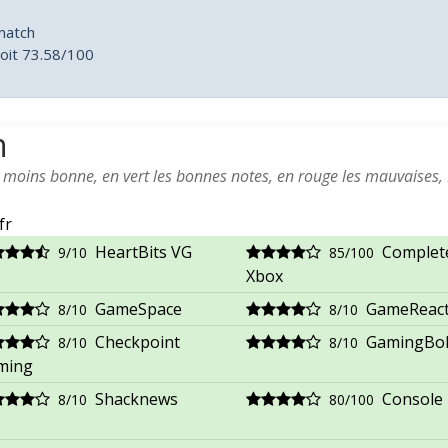
match
oit 73.58/100
h
a moins bonne, en vert les bonnes notes, en rouge les mauvaises,
fr
HeartBits VG
Complet
9/10
85/100
Xbox
GameSpace
GameReac
8/10
8/10
Checkpoint
GamingBol
8/10
8/10
ming
Shacknews
Console 
8/10
80/100