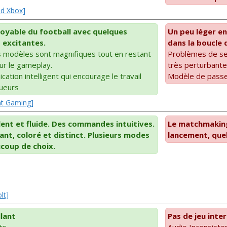
ad Xbox]
royable du football avec quelques
Un peu léger en
 excitantes.
dans la boucle
s modèles sont magnifiques tout en restant
Problèmes de se
our le gameplay.
très perturbant
tion intelligent qui encourage le travail
Modèle de passe 
oueurs
int Gaming]
ent et fluide. Des commandes intuitives.
Le matchmaking
rant, coloré et distinct. Plusieurs modes
lancement, que
ucoup de choix.
lt]
llant
Pas de jeu int
ts
Audio Inconsisten