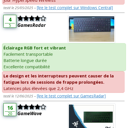
jour HyperSpeed Wireless
-
[lire le test complet sur Windows Central]
testé le 25/05/2025
4
GamesRadar
5
Éclairage RGB fort et vibrant
Facilement transportable
Batterie longue durée
Excellente compatibilité
Le design et les interrupteurs peuvent causer de la
fatigue lors de sessions de frappe prolongées.
Latences plus élevées que 2,4 GHz
-
[lire le test complet sur GamesRadar]
testé le 12/06/2025
16
GameWave
20