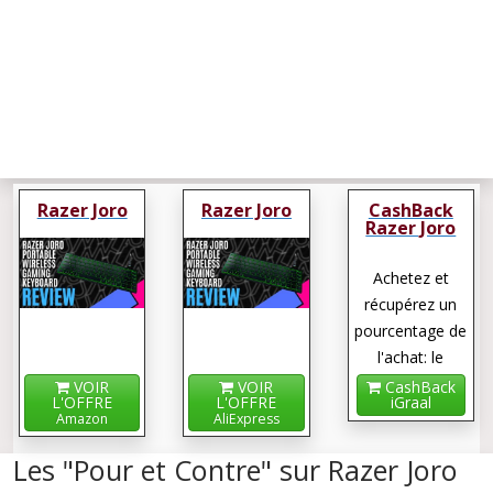
Razer Joro
Razer Joro
CashBack
Razer Joro
Achetez et
récupérez un
pourcentage de
l'achat: le
cashback !
VOIR
VOIR
CashBack
L'OFFRE
L'OFFRE
iGraal
Amazon
AliExpress
Les "Pour et Contre" sur Razer Joro