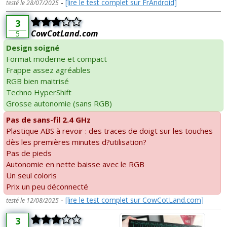
-
[lire le test complet sur FrAndroid]
testé le 28/07/2025
3
CowCotLand.com
5
Design soigné
Format moderne et compact
Frappe assez agréables
RGB bien maitrisé
Techno HyperShift
Grosse autonomie (sans RGB)
Pas de sans-fil 2.4 GHz
Plastique ABS à revoir : des traces de doigt sur les touches
dès les premières minutes d?utilisation?
Pas de pieds
Autonomie en nette baisse avec le RGB
Un seul coloris
Prix un peu déconnecté
-
[lire le test complet sur CowCotLand.com]
testé le 12/08/2025
3