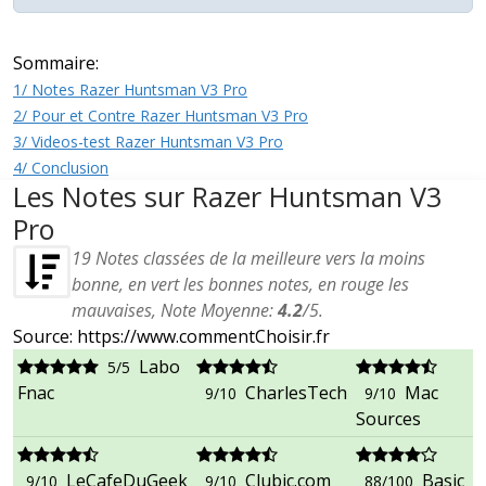
Sommaire:
1/ Notes Razer Huntsman V3 Pro
2/ Pour et Contre Razer Huntsman V3 Pro
3/ Videos-test Razer Huntsman V3 Pro
4/ Conclusion
Les Notes sur Razer Huntsman V3
Pro
19
Notes classées de la meilleure vers la moins
bonne, en vert les bonnes notes, en rouge les
mauvaises, Note Moyenne:
4.2
/
5
.
Source: https://www.commentChoisir.fr
Labo
5/5
Fnac
CharlesTech
Mac
9/10
9/10
Sources
LeCafeDuGeek
Clubic.com
Basic
9/10
9/10
88/100