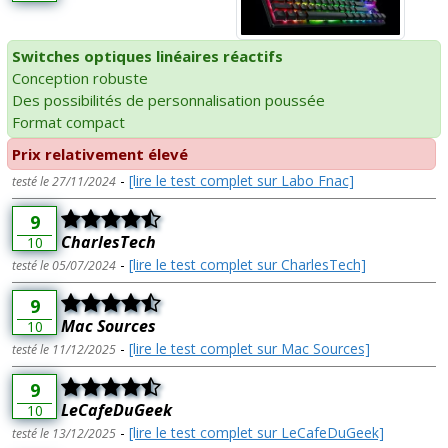
Switches optiques linéaires réactifs
Conception robuste
Des possibilités de personnalisation poussée
Format compact
Prix relativement élevé
-
[lire le test complet sur Labo Fnac]
testé le 27/11/2024
9
CharlesTech
10
-
[lire le test complet sur CharlesTech]
testé le 05/07/2024
9
Mac Sources
10
-
[lire le test complet sur Mac Sources]
testé le 11/12/2025
9
LeCafeDuGeek
10
-
[lire le test complet sur LeCafeDuGeek]
testé le 13/12/2025