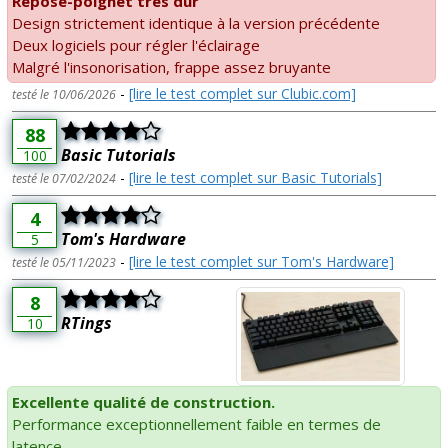
Repose-poignet très dur
Design strictement identique à la version précédente
Deux logiciels pour régler l'éclairage
Malgré l'insonorisation, frappe assez bruyante
-
[lire le test complet sur Clubic.com]
testé le 10/06/2026
88
Basic Tutorials
100
-
[lire le test complet sur Basic Tutorials]
testé le 07/02/2024
4
Tom's Hardware
5
-
[lire le test complet sur Tom's Hardware]
testé le 05/11/2023
8
RTings
10
Excellente qualité de construction.
Performance exceptionnellement faible en termes de
latence.