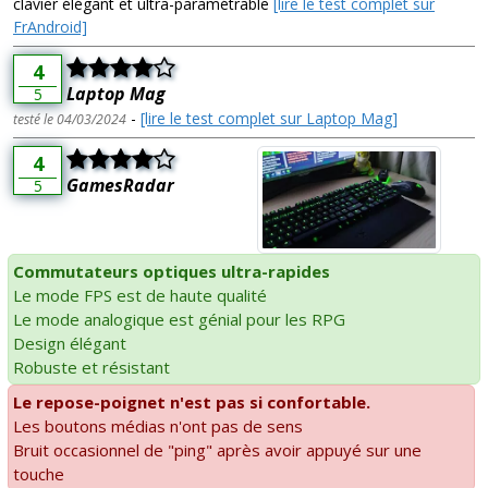
clavier élégant et ultra-paramétrable
[lire le test complet sur
FrAndroid]
4
Laptop Mag
5
-
[lire le test complet sur Laptop Mag]
testé le 04/03/2024
4
GamesRadar
5
Commutateurs optiques ultra-rapides
Le mode FPS est de haute qualité
Le mode analogique est génial pour les RPG
Design élégant
Robuste et résistant
Le repose-poignet n'est pas si confortable.
Les boutons médias n'ont pas de sens
Bruit occasionnel de "ping" après avoir appuyé sur une
touche