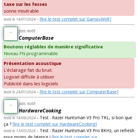
taxe sur les fesses
sonne misérable
-
[lire le test complet sur GamesWelt]
testé le 14/07/2024
pas noté
-
ComputerBase
Boutons réglables de manière significative
Niveau FN programmable
Présentation acoustique
L'éclairage fait du bruit.
Logiciel difficile à utiliser
Publicité dans les logiciels
-
[lire le test complet sur ComputerBase]
testé le 24/07/2024
pas noté
-
HardwareCooking
- Test : Razer Huntsman V3 Pro TKL, si bon que
testé le 18/08/2024
ça ?
[lire le test complet sur HardwareCooking]
- Test : Razer Huntsman V3 Pro 8KHz, un refresh
testé le 13/05/2026
pour moins de latence !
[lire le test complet sur