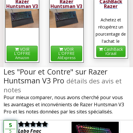
Razer
Razer
CashBack
Huntsman V3
Huntsman V3
Razer
Pro
Pro
Huntsman V3
Pro
Achetez et
récupérez un
pourcentage de
l'achat: le
cashback !
VOIR
VOIR
CashBack
L'OFFRE
L'OFFRE
iGraal
Amazon
AliExpress
Les "Pour et Contre" sur Razer
Huntsman V3 Pro
détails des avis et
notes
Pour mieux comparer, nous avons cherché pour vous
les avantages et inconvénients de Razer Huntsman V3
Pro et les notes données par les sites spécialisés.
5
Labo Fnac
5