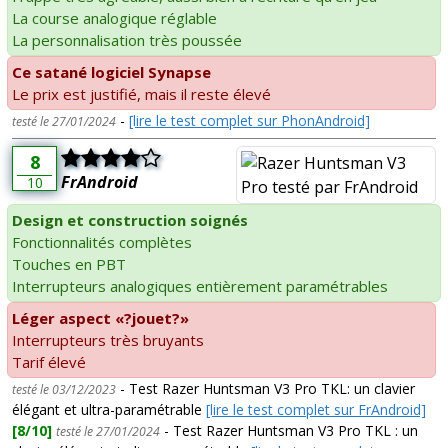
La course analogique réglable
La personnalisation très poussée
Ce satané logiciel Synapse
Le prix est justifié, mais il reste élevé
-
[lire le test complet sur PhonAndroid]
testé le 27/01/2024
8
FrAndroid
10
Design et construction soignés
Fonctionnalités complètes
Touches en PBT
Interrupteurs analogiques entièrement paramétrables
Léger aspect «?jouet?»
Interrupteurs très bruyants
Tarif élevé
- Test Razer Huntsman V3 Pro TKL: un clavier
testé le 03/12/2023
élégant et ultra-paramétrable
[lire le test complet sur FrAndroid]
[8/10]
- Test Razer Huntsman V3 Pro TKL : un
testé le 27/01/2024