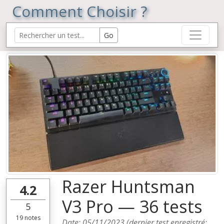
Comment Choisir ?
Razer Huntsman
4.2
V3 Pro — 36 tests
5
19
notes
Date:
05/11/2023
(dernier test enregistré: