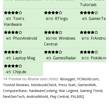
Tutorials
Tom's
RTings
GamerTec
4/5
8/10
4/5
Hardware
PhonAndroid
Windows
FrAndroid
4/5
80/100
8/10
Central
Laptop Mag
GamesRadar
Pokde.net
4/5
4/5
8/10
Chip.de
4/5
14 Preview ou Review sans notes:
Xboxygen, PCWorld.com,
Trusted Reviews, NotebookCheck, Press Start, GamesWelt,
ComputerBase, HardwareCooking, War Legend, Gaming Trend,
NextGenTech, AndroidWorld, Play Central, PXLBBQ