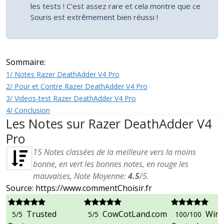
les tests ! C'est assez rare et cela montre que ce
Souris est extrêmement bien réussi !
Sommaire:
1/ Notes Razer DeathAdder V4 Pro
2/ Pour et Contre Razer DeathAdder V4 Pro
3/ Videos-test Razer DeathAdder V4 Pro
4/ Conclusion
Les Notes sur Razer DeathAdder V4
Pro
15
Notes classées de la meilleure vers la moins
bonne, en vert les bonnes notes, en rouge les
mauvaises, Note Moyenne:
4.5
/
5
.
Source: https://www.commentChoisir.fr
Trusted
CowCotLand.com
Win
5/5
5/5
100/100