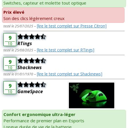
Switches, capteur et molette tout optique
Prix élevé
Son des clics légèrement creux
-
[lire le test complet sur Presse Citron]
testé le 25/07/2025
9
RTings
10
-
[lire le test complet sur RTings]
testé le 25/08/2025
9
Shacknews
10
-
[lire le test complet sur Shacknews]
testé le 01/01/1970
9
GameSpace
10
Confort ergonomique ultra-léger
Performance de premier plan en Esports
Longue durée de vie de la batterie