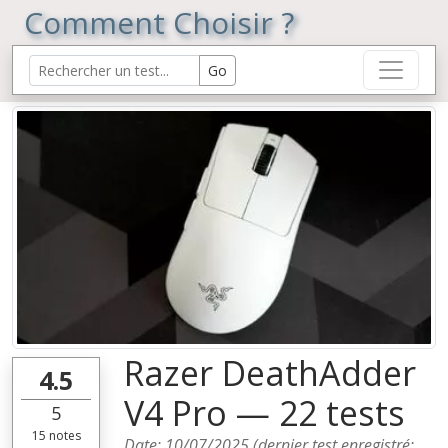
Comment Choisir ?
Razer DeathAdder
4.5
V4 Pro — 22 tests
5
15
notes
Date:
10/07/2025
(dernier test enregistré: