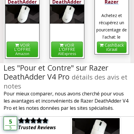
DeathAdder
DeathAdder
Razer
V4 Pro
V4 Pro
DeathAdder
V4 Pro
Achetez et
récupérez un
pourcentage de
l'achat: le
cashback !
VOIR
VOIR
CashBack
L'OFFRE
L'OFFRE
iGraal
Amazon
AliExpress
Les "Pour et Contre" sur Razer
DeathAdder V4 Pro
détails des avis et
notes
Pour mieux comparer, nous avons cherché pour vous
les avantages et inconvénients de Razer DeathAdder V4
Pro et les notes données par les sites spécialisés.
5
Trusted Reviews
5