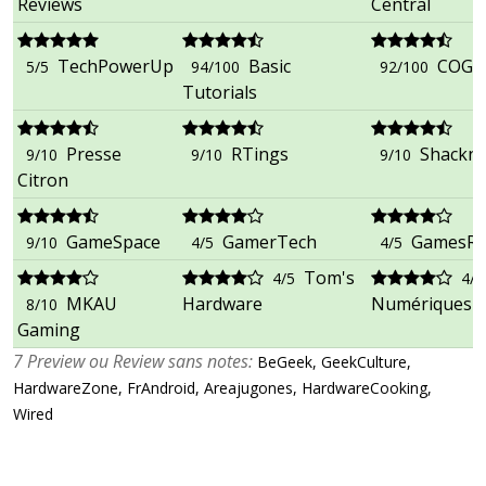
Reviews
Central
TechPowerUp
Basic
COGc
5/5
94/100
92/100
Tutorials
Presse
RTings
Shackn
9/10
9/10
9/10
Citron
GameSpace
GamerTech
GamesRa
9/10
4/5
4/5
Tom's
4/5
4/5
MKAU
Hardware
Numériques
8/10
Gaming
7 Preview ou Review sans notes:
BeGeek, GeekCulture,
HardwareZone, FrAndroid, Areajugones, HardwareCooking,
Wired