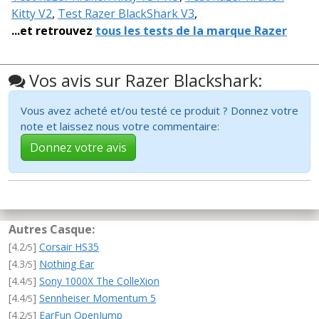
Kitty V2
,
Test Razer BlackShark V3
,
...et retrouvez
tous les tests de la marque Razer
Vos avis sur Razer Blackshark:
Vous avez acheté et/ou testé ce produit ? Donnez votre
note et laissez nous votre commentaire:
Donnez votre avis
Autres Casque:
[4.2
]
Corsair HS35
/5
[4.3
]
Nothing Ear
/5
[4.4
]
Sony 1000X The ColleXion
/5
[4.4
]
Sennheiser Momentum 5
/5
[4.2
]
EarFun OpenJump
/5