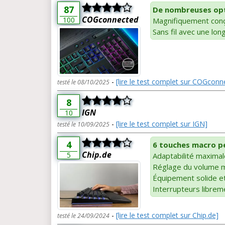
87
De nombreuses opti
COGconnected
100
Magnifiquement con
Sans fil avec une lon
-
[lire le test complet sur COGconn
testé le 08/10/2025
8
IGN
10
-
[lire le test complet sur IGN]
testé le 10/09/2025
4
6 touches macro p
Chip.de
5
Adaptabilité maximal
Réglage du volume m
Équipement solide et 
Interrupteurs libreme
-
[lire le test complet sur Chip.de]
testé le 24/09/2024