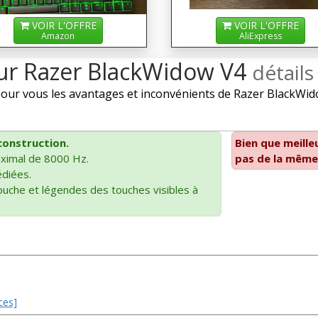
VOIR L'OFFRE
VOIR L'OFFRE
Amazon
AliExpress
sur Razer BlackWidow V4
détails
ur vous les avantages et inconvénients de Razer BlackWidow
construction.
Bien que meille
ximal de 8000 Hz.
pas de la même 
édiées.
ouche et légendes des touches visibles à
ces]