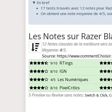
En bref
17 tests trouvés avec 12 notes pour Ra
On obtient une note moyenne de 4/5, so
Les Notes sur Razer B
12
Notes classées de la meilleure vers l
Moyenne:
4
/
5
.
Source: https://www.commentChoisir.
RTings
9/10
IGN
8/10
Les Numériques
4/5
PixelCritics
8/10
5 Preview ou Review sans notes:
Switch & Click,