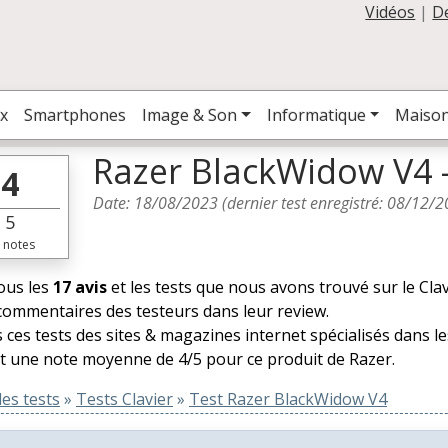
Vidéos
|
D
x
Smartphones
Image & Son
Informatique
Maiso
Razer BlackWidow V4 
4
Date:
18/08/2023
(dernier test enregistré:
08/12/2
5
notes
tous les
17 avis
et les tests que nous avons trouvé sur le Cla
 commentaires des testeurs dans leur review.
 ces tests des sites & magazines internet spécialisés dans l
t une note moyenne de 4/5 pour ce produit de Razer.
es tests
»
Tests Clavier
»
Test Razer BlackWidow V4