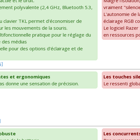
tile et le bruit.
Malgré l'isolatio
ement polyvalente (2,4 GHz, Bluetooth 5.3,
vraiment "silenci
L'autonomie de l
u clavier TKL permet d'économiser de
éclairage RGB co
ur les mouvements de la souris.
Le logiciel Raze
tifonctionnelle pratique pour le réglage du
en ressources po
e des médias
ielle pour des options d'éclairage et de
s]
ntes et ergonomiques
Les touches sil
 bas donne une sensation de précision.
Le ressenti globa
]
robuste
Les concurrent