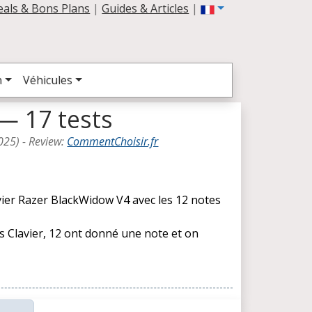
eals & Bons Plans
|
Guides & Articles
|
n
Véhicules
— 17 tests
025
) -
Review
:
CommentChoisir.fr
vier Razer BlackWidow V4 avec les 12 notes
es Clavier, 12 ont donné une note et on