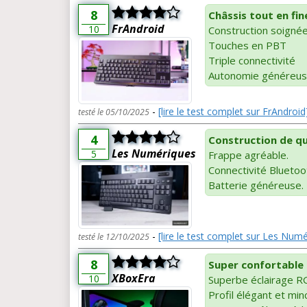
8
Châssis tout en fin
FrAndroid
10
Construction soigné
Touches en PBT
Triple connectivité
Autonomie généreus
-
[lire le test complet sur FrAndroid
testé le 05/10/2025
4
Construction de qu
Les Numériques
5
Frappe agréable.
Connectivité Bluetoot
Batterie généreuse.
-
[lire le test complet sur Les Num
testé le 12/10/2025
8
Super confortable à
XBoxEra
10
Superbe éclairage RGB 
Profil élégant et min