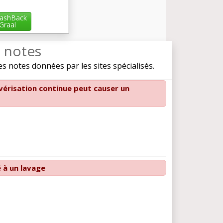
ashBack
iGraal
t notes
 notes données par les sites spécialisés.
vérisation continue peut causer un
é à un lavage