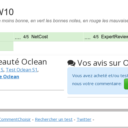
eauté Oclean
Vos avis sur 
 S
,
Test Oclean S1
,
Vous avez acheté et/ou test
ue Oclean
nous votre commentaire:
CommentChoisir
-
Rechercher un test
-
Twitter
-