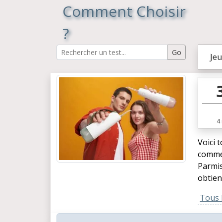
Comment Choisir
?
Jeu
4
Voici 
commen
Parmis
obtien
Tous l