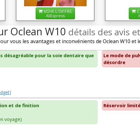
VOIR L'OFFRE
C
AliExpress
sur Oclean W10
détails des avis e
r vous les avantages et inconvénients de Oclean W10 et les
ns désagréable pour la soie dentaire que
Le mode de pul
désordre
adget]
ion et de finition
Réservoir limit
 en voyage)