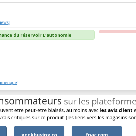
views]
nance du réservoir L'autonomie
Numerique]
onsommateurs
sur les plateform
euvent etre peut-etre biaisés, au moins avec
les avis client
e
rais critiques sur ce produit. (les liens vers les magasins so
geekbuying.co
fnac.com