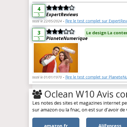
4
ExpertReviews
5
-
[lire le test complet sur ExpertRe
testé le 22/05/2024
3
Le design La conte
PlaneteNumerique
5
-
[lire le test complet sur Planete
testé le 01/01/1970
Oclean W10 Avis c
Les notes des sites et magazines internet p
sur amazon ou la fnac, on est sur d'avoir de v
amazon.fr
AliExpress