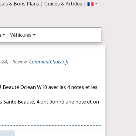
eals & Bons Plans
|
Guides & Articles
|
n
Véhicules
024
) -
Review
:
CommentChoisir.fr
é Beauté Oclean W10 avec les 4 notes et les
les Santé Beauté, 4 ont donné une note et on