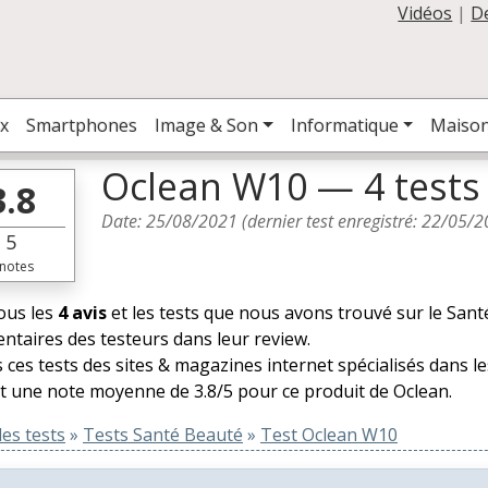
Vidéos
|
D
x
Smartphones
Image & Son
Informatique
Maiso
Oclean W10 — 4 tests
3.8
Date:
25/08/2021
(dernier test enregistré:
22/05/2
5
notes
tous les
4 avis
et les tests que nous avons trouvé sur le Sant
taires des testeurs dans leur review.
 ces tests des sites & magazines internet spécialisés dans 
t une note moyenne de 3.8/5 pour ce produit de Oclean.
es tests
»
Tests Santé Beauté
»
Test Oclean W10