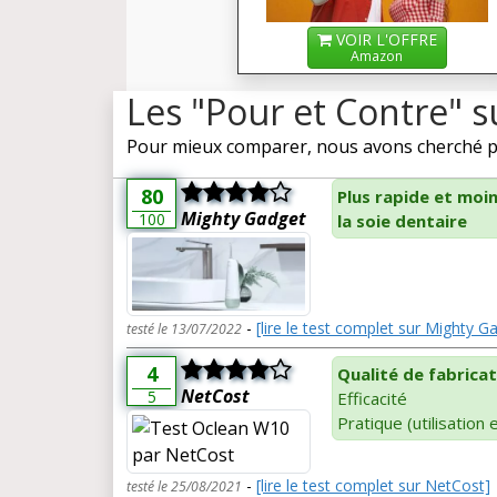
VOIR L'OFFRE
Amazon
Les "Pour et Contre" 
Pour mieux comparer, nous avons cherché pou
80
Plus rapide et moi
Mighty Gadget
100
la soie dentaire
-
[lire le test complet sur Mighty G
testé le 13/07/2022
4
Qualité de fabricat
NetCost
5
Efficacité
Pratique (utilisation
-
[lire le test complet sur NetCost]
testé le 25/08/2021