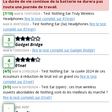
La durée de vie continue de la batterie ne durera pas
toute une journée de travail.
[7/10]
- Test Nothing Ear Truly Wireless
testé le 15/07/2024
Headphones
[lire le test complet sur RTings]
- Test Nothing Ear (3a) Headphones
[lire le test
testé le 30/07/2026
complet sur RTings]
3
Gadget Bridge
5
-
[lire le test complet sur Gadget Bridge]
testé le 13/05/2024
4
01net
5
[4/5]
- Test Nothing Ear : la cuvée 2024 de ces
testé le 27/05/2024
écouteurs à réduction de bruit est un grand cru
[lire le test
complet sur 01net]
[3/5]
- Test Ear (open) : ces true wireless
testé le 03/10/2024
ouverts abordables de Nothing sont-ils les meilleurs du marché ?
[lire le test complet sur 01net]
pas noté
-