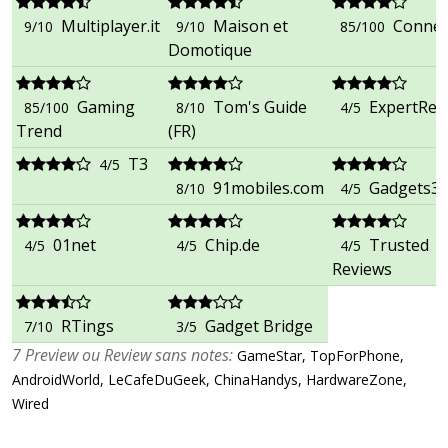
Multiplayer.it
Maison et
Connec
9/10
9/10
85/100
Domotique
Gaming
Tom's Guide
ExpertRev
85/100
8/10
4/5
Trend
(FR)
T3
4/5
91mobiles.com
Gadgets3
8/10
4/5
01net
Chip.de
Trusted
4/5
4/5
4/5
Reviews
RTings
Gadget Bridge
7/10
3/5
7 Preview ou Review sans notes:
GameStar, TopForPhone,
AndroidWorld, LeCafeDuGeek, ChinaHandys, HardwareZone,
Wired