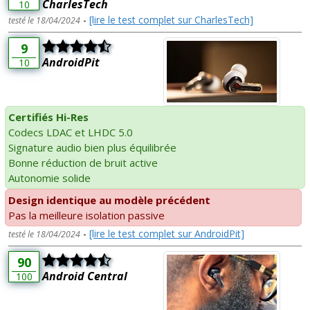
CharlesTech
10
-
[lire le test complet sur CharlesTech]
testé le 18/04/2024
9
AndroidPit
10
Certifiés Hi-Res
Codecs LDAC et LHDC 5.0
Signature audio bien plus équilibrée
Bonne réduction de bruit active
Autonomie solide
Design identique au modèle précédent
Pas la meilleure isolation passive
-
[lire le test complet sur AndroidPit]
testé le 18/04/2024
90
Android Central
100