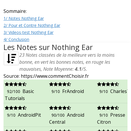
Sommaire:
1/ Notes Nothing Ear
2/ Pour et Contre Nothing Ear
3/ Videos-test Nothing Ear
4/ Conclusion
Les Notes sur Nothing Ear
23
Notes classées de la meilleure vers la moins
bonne, en vert les bonnes notes, en rouge les
mauvaises, Note Moyenne:
4.1
/
5
.
Source: https://www.commentChoisir.fr
Basic
FrAndroid
CharlesT
92/100
9/10
9/10
Tutorials
AndroidPit
Android
Presse
9/10
90/100
9/10
Central
Citron