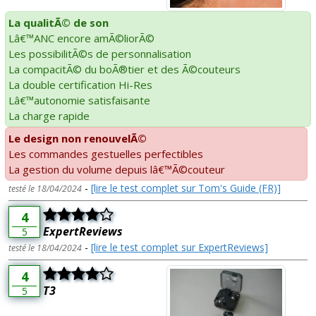
La qualitÃ© de son
Lâ€™ANC encore amÃ©liorÃ©
Les possibilitÃ©s de personnalisation
La compacitÃ© du boÃ®tier et des Ã©couteurs
La double certification Hi-Res
Lâ€™autonomie satisfaisante
La charge rapide
Le design non renouvelÃ©
Les commandes gestuelles perfectibles
La gestion du volume depuis lâ€™Ã©couteur
-
[lire le test complet sur Tom's Guide (FR)]
testé le 18/04/2024
4
ExpertReviews
5
-
[lire le test complet sur ExpertReviews]
testé le 18/04/2024
4
T3
5