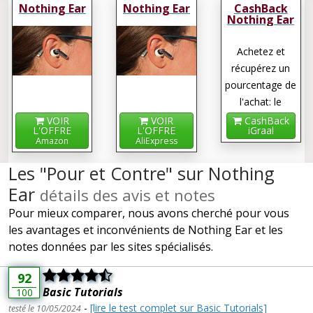
Nothing Ear
Nothing Ear
CashBack
Nothing Ear
Achetez et
récupérez un
pourcentage de
l'achat: le
cashback !
VOIR
VOIR
CashBack
L'OFFRE
L'OFFRE
iGraal
Amazon
AliExpress
Les "Pour et Contre" sur Nothing
Ear
détails des avis et notes
Pour mieux comparer, nous avons cherché pour vous
les avantages et inconvénients de Nothing Ear et les
notes données par les sites spécialisés.
92
Basic Tutorials
100
-
[lire le test complet sur Basic Tutorials]
testé le 10/05/2024