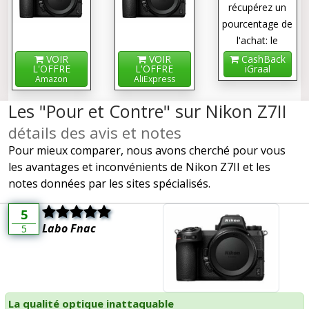
récupérez un
pourcentage de
l'achat: le
cashback !
VOIR
VOIR
CashBack
L'OFFRE
L'OFFRE
iGraal
Amazon
AliExpress
Les "Pour et Contre" sur Nikon Z7II
détails des avis et notes
Pour mieux comparer, nous avons cherché pour vous
les avantages et inconvénients de Nikon Z7II et les
notes données par les sites spécialisés.
5
Labo Fnac
5
La qualité optique inattaquable